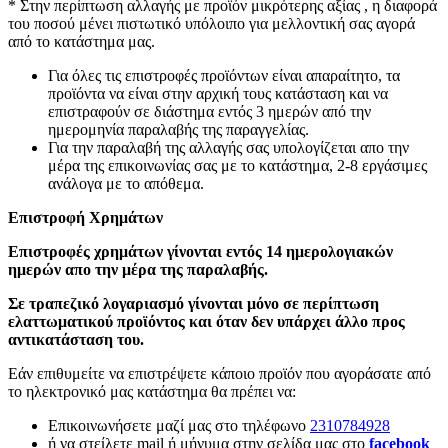
* Στην περίπτωση αλλαγής με προϊόν μικρότερης αξίας , η διαφορά
του ποσού μένει πιστωτικό υπόλοιπο για μελλοντική σας αγορά
από το κατάστημα μας.
Για όλες τις επιστροφές προϊόντων είναι απαραίτητο, τα
προϊόντα να είναι στην αρχική τους κατάσταση και να
επιστραφούν σε διάστημα εντός 3 ημερών από την
ημερομηνία παραλαβής της παραγγελίας.
Για την παραλαβή της αλλαγής σας υπολογίζεται απο την
μέρα της επικοινωνίας σας με το κατάστημα, 2-8 εργάσιμες
ανάλογα με το απόθεμα.
Επιστροφή Χρημάτων
Επιστροφές χρημάτων γίνονται εντός 14 ημερολογιακών
ημερών απο την μέρα της παραλαβής.
Σε τραπεζικό λογαριασμό γίνονται μόνο σε περίπτωση
ελαττωματικού προϊόντος και όταν δεν υπάρχει άλλο προς
αντικατάσταση του.
Εάν επιθυμείτε να επιστρέψετε κάποιο προϊόν που αγοράσατε από
το ηλεκτρονικό μας κατάστημα θα πρέπει να:
Επικοινωνήσετε μαζί μας στο τηλέφωνο
2310784928
ή να στείλετε mail ή μήνυμα στην σελίδα μας στο
facebook