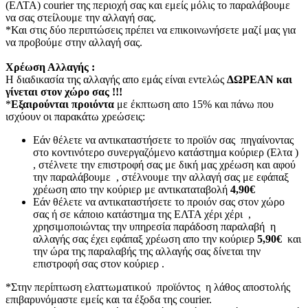
(ΕΛΤΑ) courier της περιοχή σας και εμείς μόλις το παραλάβουμε
να σας στείλουμε την αλλαγή σας.
*Και στις δύο περιπτώσεις πρέπει να επικοινωνήσετε μαζί μας για
να προβούμε στην αλλαγή σας.
Χρέωση Αλλαγής :
Η διαδικασία της αλλαγής απο εμάς είναι εντελώς
ΔΩΡΕΑΝ και
γίνεται στον χώρο σας !!!
*
Εξαιρούνται προιόντα
με έκπτωση απο 15% και πάνω που
ισχύουν οι παρακάτω χρεώσεις:
Εάν θέλετε να αντικαταστήσετε το προϊόν σας πηγαίνοντας
στο κοντινότερο συνεργαζόμενο κατάστημα κούριερ (Ελτα )
, στέλνετε την επιστροφή σας με δική μας χρέωση και αφού
την παραλάβουμε , στέλνουμε την αλλαγή σας με εφάπαξ
χρέωση απο την κούριερ με αντικαταταβολή
4,90€
Εάν θέλετε να αντικαταστήσετε το προιόν σας στον χώρο
σας ή σε κάποιο κατάστημα της ΕΛΤΑ χέρι χέρι ,
χρησιμοποιώντας την υπηρεσία παράδοση παραλαβή η
αλλαγής σας έχει εφάπαξ χρέωση απο την κούριερ
5,90€
και
την ώρα της παραλαβής της αλλαγής σας δίνεται την
επιστροφή σας στον κούριερ .
*Στην περίπτωση ελαττωματικού προϊόντος η λάθος αποστολής
επιβαρυνόμαστε εμείς και τα έξοδα της courier.