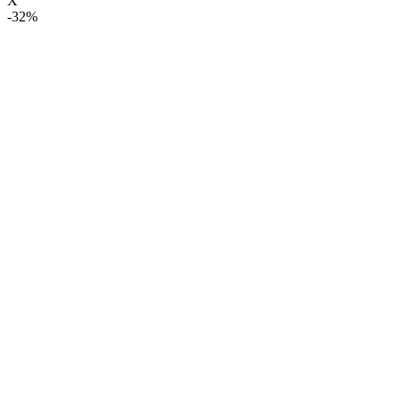
X
-32%