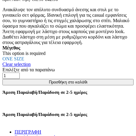
παραλλαγές.
Ανακάλυψε τον απόλυτο συνδυασμό άνεσης και στυλ με το
Οι
γυναικείο σετ φόρμας. Ιδανική επιλογή για τις casual εμφανίσεις
επιλογές
σου, το γυμναστήριο ή τις στιγμές χαλάρωσης στο σπίτι. Μαλακό
μπορούν
ύφασμα που αγκαλιάζει το σώμα και προσφέρει ελαστικότητα.
να
Άνετη εφαρμογή με λάστιχο στους καρπούς για μοντέρνο look.
επιλεγούν
Διαθέτει λάστιχο στη μέση με ρυθμιζόμενο κορδόνι και λάστιχο
στη
στους αστραγάλους για τέλεια εφαρμογή.
σελίδα
Μέγεθος
του
This option is required
προϊόντος
ONE SIZE
Clear selection
Επιλέξτε από τα παραπάνω
ΣΕΤ
ΦΟΡΜΕΣ
Προσθήκη στο καλάθι
ΠΑΝΤΕΛΟΝΙ
ΜΕ
Άμεση Παραλαβή/Παράδοση σε 2-5 ημέρες
ΛΑΣΤΙΧΟ
ΚΑΙ
ΜΠΛΟΥΖΑ
-
Άμεση Παραλαβή/Παράδοση σε 2-5 ημέρες
ΧΑΚΙ
ποσότητα
ΠΕΡΙΓΡΑΦΗ