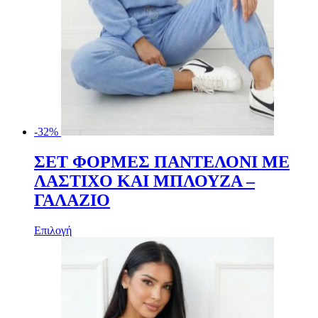
-32%
ΣΕΤ ΦΟΡΜΕΣ ΠΑΝΤΕΛΟΝΙ ΜΕ
ΛΑΣΤΙΧΟ ΚΑΙ ΜΠΛΟΥΖΑ –
ΓΑΛΑΖΙΟ
Αυτό
Επιλογή
το
προϊόν
έχει
πολλαπλές
παραλλαγές.
Οι