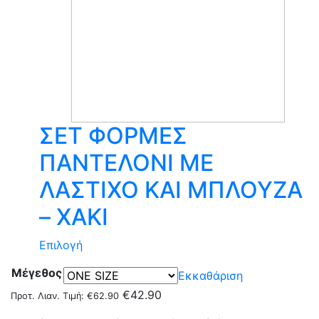
του
προϊόντος
ΣΕΤ ΦΟΡΜΕΣ
ΠΑΝΤΕΛΟΝΙ ΜΕ
ΛΑΣΤΙΧΟ ΚΑΙ ΜΠΛΟΥΖΑ
– ΧΑΚΙ
Αυτό
Επιλογή
το
Μέγεθος
Εκκαθάριση
προϊόν
€
42.90
έχει
Προτ. Λιαν. Τιμή:
€
62.90
πολλαπλές