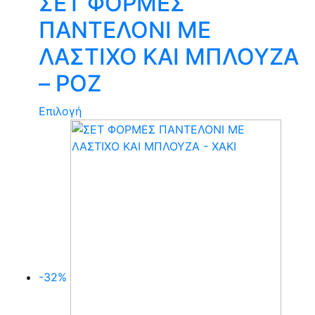
ΣΕΤ ΦΟΡΜΕΣ
ΠΑΝΤΕΛΟΝΙ ΜΕ
ΛΑΣΤΙΧΟ ΚΑΙ ΜΠΛΟΥΖΑ
– ΡΟΖ
Αυτό
Επιλογή
το
προϊόν
έχει
πολλαπλές
παραλλαγές.
Οι
επιλογές
μπορούν
να
-32%
επιλεγούν
στη
σελίδα