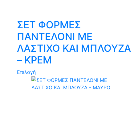
ΣΕΤ ΦΟΡΜΕΣ
ΠΑΝΤΕΛΟΝΙ ΜΕ
ΛΑΣΤΙΧΟ ΚΑΙ ΜΠΛΟΥΖΑ
– ΚΡΕΜ
Αυτό
Επιλογή
το
προϊόν
έχει
πολλαπλές
παραλλαγές.
Οι
επιλογές
μπορούν