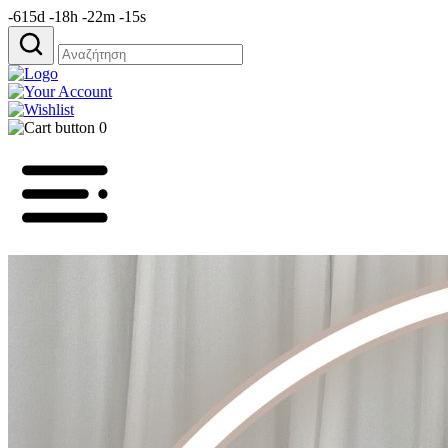
-615d -18h -22m -15s
Αναζήτηση
για:
0