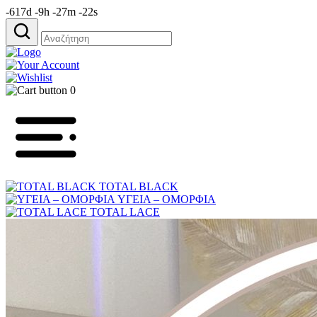
-617d -9h -27m -22s
Αναζήτηση
για:
0
TOTAL BLACK
ΥΓΕΙΑ – ΟΜΟΡΦΙΑ
TOTAL LACE