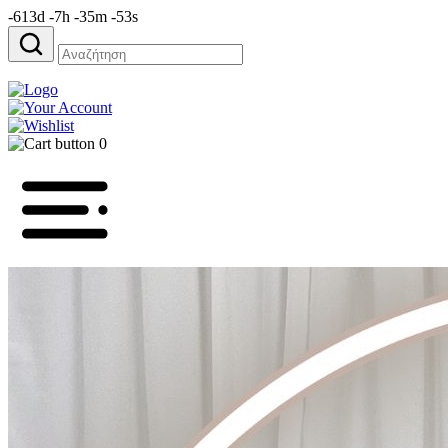
-613d -7h -35m -53s
Αναζήτηση
για:
0