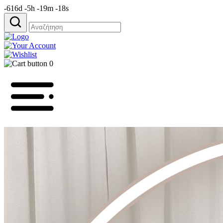
-616d -5h -19m -18s
Αναζήτηση
για:
0