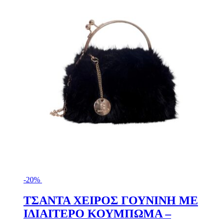
Οι
επιλογές
μπορούν
να
επιλεγούν
στη
σελίδα
του
προϊόντος
-20%
ΤΣΑΝΤΑ ΧΕΙΡΟΣ ΓΟΥΝΙΝΗ ΜΕ
ΙΔΙΑΙΤΕΡΟ ΚΟΥΜΠΩΜΑ –