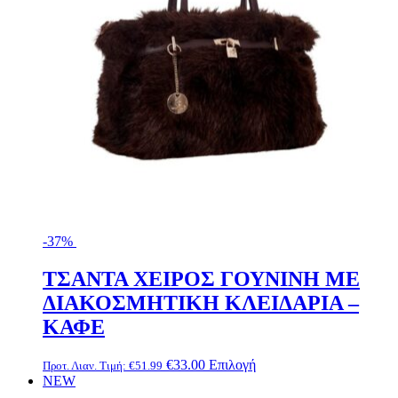
σελίδα
του
προϊόντος
-37%
ΤΣΑΝΤΑ ΧΕΙΡΟΣ ΓΟΥΝΙΝΗ ΜΕ
ΔΙΑΚΟΣΜΗΤΙΚΗ ΚΛΕΙΔΑΡΙΑ –
ΚΑΦΕ
Αυτό
€
33.00
Επιλογή
Προτ. Λιαν. Τιμή:
€
51.99
το
NEW
προϊόν