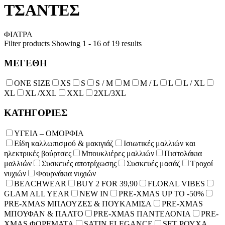
ΤΣΑΝΤΕΣ
ΦΙΛΤΡΑ
Filter products
Showing 1 - 16 of 19 results
ΜΕΓΕΘΗ
ONE SIZE
XS
S
S / M
Μ
M / L
L
L / XL
XL
XL /XXL
XXL
2XL/3XL
ΚΑΤΗΓΟΡΙΕΣ
ΥΓΕΙΑ – ΟΜΟΡΦΙΑ
Είδη καλλωπισμού & μακιγιάζ
Ισιωτικές μαλλιών και
ηλεκτρικές βούρτσες
Μπουκλιέρες μαλλιών
Πιστολάκια
μαλλιών
Συσκευές αποτρίχωσης
Συσκευές μασάζ
Τροχοί
νυχιών
Φουρνάκια νυχιών
BEACHWEAR
BUY 2 FOR 39,90
FLORAL VIBES
GLAM ALL YEAR
NEW IN
PRE-XMAS UP TO -50%
PRE-XMAS ΜΠΛΟΥΖΕΣ & ΠΟΥΚΑΜΙΣΑ
PRE-XMAS
ΜΠΟΥΦΑΝ & ΠΑΛΤΟ
PRE-XMAS ΠΑΝΤΕΛΟΝΙΑ
PRE-
XMAS ΦΟΡΕΜΑΤΑ
SATIN ELEGANCE
SET ΡΟΥΧΑ