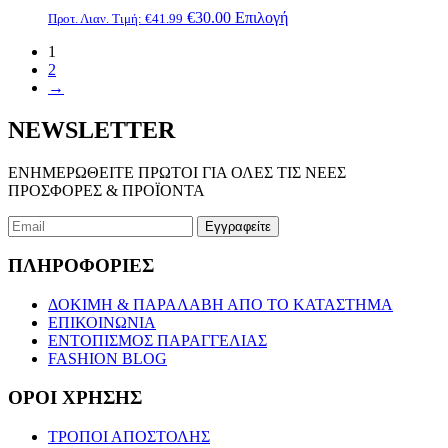
Αυτό
€
30.00
Επιλογή
Προτ. Λιαν. Τιμή:
€
41.99
το
1
προϊόν
2
έχει
→
πολλαπλές
παραλλαγές.
Οι
NEWSLETTER
επιλογές
μπορούν
ΕΝΗΜΕΡΩΘΕΙΤΕ ΠΡΩΤΟΙ ΓΙΑ ΟΛΕΣ ΤΙΣ ΝΕΕΣ
να
ΠΡΟΣΦΟΡΕΣ & ΠΡΟΪΟΝΤΑ
επιλεγούν
στη
σελίδα
του
ΠΛΗΡΟΦΟΡΙΕΣ
προϊόντος
ΔΟΚΙΜΗ & ΠΑΡΑΛΑΒΗ ΑΠΟ ΤΟ ΚΑΤΑΣΤΗΜΑ
ΕΠΙΚΟΙΝΩΝΙΑ
ΕΝΤΟΠΙΣΜΟΣ ΠΑΡΑΓΓΕΛΙΑΣ
FASHION BLOG
ΟΡΟΙ ΧΡΗΣΗΣ
ΤΡΟΠΟΙ ΑΠΟΣΤΟΛΗΣ