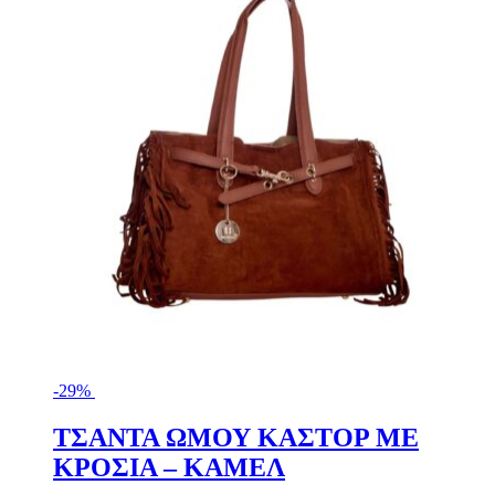
επιλογές
μπορούν
να
επιλεγούν
στη
σελίδα
του
προϊόντος
-29%
ΤΣΑΝΤΑ ΩΜΟΥ ΚΑΣΤΟΡ ΜΕ
ΚΡΟΣΙΑ – ΚΑΜΕΛ