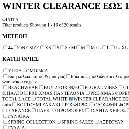
WINTER CLEARANCE ΕΩΣ 19
ΦΙΛΤΡΑ
Filter products
Showing 1 - 16 of 20 results
ΜΕΓΕΘΗ
44
ONE SIZE
XS
S
S / M
Μ
M / L
L
L / XL
ΚΑΤΗΓΟΡΙΕΣ
ΥΓΕΙΑ – ΟΜΟΡΦΙΑ
Είδη καλλωπισμού & μακιγιάζ
Ισιωτικές μαλλιών και ηλεκτρι
Φουρνάκια νυχιών
BEACHWEAR
BUY 2 FOR 39,90
FLORAL VIBES
GL
& ΠΑΛΤΟ
PRE-XMAS ΠΑΝΤΕΛΟΝΙΑ
PRE-XMAS ΦΟΡΕ
TOTAL LACE
TOTAL WHITE
WINTER CLEARANCE ΕΩΣ
σπίτι
ΚΟΣΤΟΥΜΙ ΣΑΚΑΚΙ ΠΡΟΣΦΟΡΕΣ
ΟΛΟΣΩΜΗ ΦΟ
CLEARANCE
ΠΛΕΚΤΟ ΠΡΟΣΦΟΡΕΣ
ΤΣΑΝΤΑ ΧΕΙΡΟΣ
ΓΥΝΑΙΚΑ
SPRING COLLECTION
SPRING SALES
ΑΞΕΣΟΥΑΡ
ΓΥΑΛΙΑ