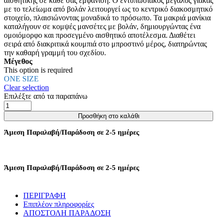
αισθητικής σε κάθε σας εμφάνιση. Ο εντυπωσιακός μεγάλος γιακάς
επιλεγούν
με το τελείωμα από βολάν λειτουργεί ως το κεντρικό διακοσμητικό
στη
στοιχείο, πλαισιώνοντας μοναδικά το πρόσωπο. Τα μακριά μανίκια
σελίδα
καταλήγουν σε κομψές μανσέτες με βολάν, δημιουργώντας ένα
του
ομοιόμορφο και προσεγμένο αισθητικό αποτέλεσμα. Διαθέτει
προϊόντος
σειρά από διακριτικά κουμπιά στο μπροστινό μέρος, διατηρώντας
την καθαρή γραμμή του σχεδίου.
Μέγεθος
This option is required
ONE SIZE
Clear selection
Επιλέξτε από τα παραπάνω
ΠΟΥΚΑΜΙΣΟ
ΜΕ
Προσθήκη στο καλάθι
ΜΕΓΑΛΟ
ΓΙΑΚΑ
Άμεση Παραλαβή/Παράδοση σε 2-5 ημέρες
ΜΕ
ΒΟΛΑΝ
-
ΡΟΖ
Άμεση Παραλαβή/Παράδοση σε 2-5 ημέρες
ποσότητα
ΠΕΡΙΓΡΑΦΗ
Επιπλέον πληροφορίες
ΑΠΟΣΤΟΛΗ ΠΑΡΑΔΟΣΗ