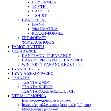
ΠΟΥΚΑΜΙΣΑ
ΦΟΥΤΕΡ
ΠΛΕΚΤΕΣ
T-SHIRT
ΠΑΝΤΕΛΟΝΙ
JEANS
ΥΦΑΣΜΑΤΙΝΑ
ΚΟΛΑΝ/ΦΟΡΜΕΣ
ΣΕΤ ΦΟΡΜΕΣ
ΦΟΥΣΤΑ/SHORTS
ΓΑΜΟΣ-ΒΑΠΤΙΣΗ
CLEARANCE
ΠΑΝΤΕΛΟΝΙ CLEARANCE
ΠΑΝΩΦΟΡΙ/ΓΟΥΝΑ CLEARANCE
WINTER CLEARANCE ΕΩΣ 19,90
ΓΥΑΛΙΑ ΗΛΙΟΥ 1+1
ΓΥΑΛΙΑ ΞΕΚΟΥΡΑΣΗΣ
ΤΣΑΝΤΕΣ
ΤΣΑΝΤΑ ΩΜΟΥ
ΤΣΑΝΤΑ ΧΕΙΡΟΣ
ΤΣΑΝΤΑ ΦΑΚΕΛΟΣ/CLUTCH
ΥΓΕΙΑ – ΟΜΟΡΦΙΑ
Είδη καλλωπισμού & μακιγιάζ
Ισιωτικές μαλλιών και ηλεκτρικές βούρτσες
Μπουκλιέρες μαλλιών