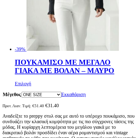
-39%
ΠΟΥΚΑΜΙΣΟ ΜΕ ΜΕΓΑΛΟ
ΓΙΑΚΑ ΜΕ ΒΟΛΑΝ – ΜΑΥΡΟ
Αυτό
Επιλογή
το
Μέγεθος
προϊόν
Εκκαθάριση
έχει
πολλαπλές
€
31.40
Προτ. Λιαν. Τιμή:
€
51.40
παραλλαγές.
Αναδείξτε το preppy στυλ σας με αυτό το υπέροχο πουκάμισο, που
Οι
συνδυάζει την κλασική κομψότητα με τις πιο σύγχρονες τάσεις της
επιλογές
μόδας. Η κυρίαρχη λεπτομέρεια του μεγάλου γιακά με το
μπορούν
διακριτικό βολάν προσδίδει έναν αέρα ρομαντισμού και vintage
να