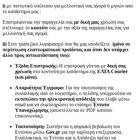
i)
με πιστωτικό υπόλοιπο για μελλοντική σας αγορά 6 μηνών απο
το κατάστημα μας :
Επιστρέφοντας την παραγγελία σας
με δική μας
χρέωση σας
στέλνουμε το
κουπόνι
σας με την αξία της παραγγελίας σας για
μελλοντική σας αγορά.
ii)
Στον τραπεζικό λογαριασμό που θα μας υποδείξετε
(μόνο σε
περίπτωση ελαττωματικού προϊόντος και όταν δεν υπάρχει
άλλο προς αντικατάσταση του):
Έξοδα Επιστροφής:
Η επιστροφή γίνεται με
δική σας
χρέωση
στο κοντινότερο κατάστημα της
ΕΛΤΑ Courier
(και μόνο)
.
Απαραίτητα Έγγραφα:
Για την ταυτοποίηση της
συναλλαγής από το λογιστήριο, ο πελάτης υποχρεούται να
εκτυπώσει την ηλεκτρονική απόδειξη
που έλαβε μέσω
email και να συμπληρώσει το επίσημο
Έντυπο
Υπαναχώρησης
(αποστέλλεται σε PDF κατόπιν
επικοινωνίας).
Ταυτοποίηση:
Συστήνεται η ψηφιακή βεβαίωση του
Εντύπου μέσω
Gov.gr
για την ταχύτερη επεξεργασία.
Εναλλακτικά, το Έντυπο και η Απόδειξη πρέπει να