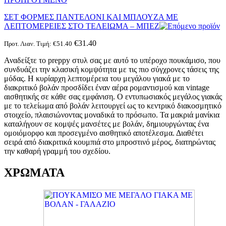
ΣΕΤ ΦΟΡΜΕΣ ΠΑΝΤΕΛΟΝΙ ΚΑΙ ΜΠΛΟΥΖΑ ΜΕ
ΛΕΠΤΟΜΕΡΕΙΕΣ ΣΤΟ ΤΕΛΕΙΩΜΑ – ΜΠΕΖ
€
31.40
Προτ. Λιαν. Τιμή:
€
51.40
Αναδείξτε το preppy στυλ σας με αυτό το υπέροχο πουκάμισο, που
συνδυάζει την κλασική κομψότητα με τις πιο σύγχρονες τάσεις της
μόδας. Η κυρίαρχη λεπτομέρεια του μεγάλου γιακά με το
διακριτικό βολάν προσδίδει έναν αέρα ρομαντισμού και vintage
αισθητικής σε κάθε σας εμφάνιση. Ο εντυπωσιακός μεγάλος γιακάς
με το τελείωμα από βολάν λειτουργεί ως το κεντρικό διακοσμητικό
στοιχείο, πλαισιώνοντας μοναδικά το πρόσωπο. Τα μακριά μανίκια
καταλήγουν σε κομψές μανσέτες με βολάν, δημιουργώντας ένα
ομοιόμορφο και προσεγμένο αισθητικό αποτέλεσμα. Διαθέτει
σειρά από διακριτικά κουμπιά στο μπροστινό μέρος, διατηρώντας
την καθαρή γραμμή του σχεδίου.
ΧΡΩΜΑΤΑ