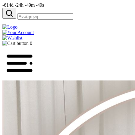
-614d -24h -49m -49s
Αναζήτηση
για:
0