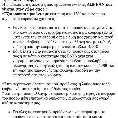
Η διαδικασία της αλλαγής απο εμάς είναι εντελώς
ΔΩΡΕΑΝ και
γίνεται στον χώρο σας !!!
*
Εξαιρούνται προιόντα
με έκπτωση απο 15% και πάνω που
ισχύουν οι παρακάτω χρεώσεις:
Εάν θέλετε να αντικαταστήσετε το προϊόν σας πηγαίνοντας
στο κοντινότερο συνεργαζόμενο κατάστημα κούριερ (Ελτα )
, στέλνετε την επιστροφή σας με δική μας χρέωση και αφού
την παραλάβουμε , στέλνουμε την αλλαγή σας με εφάπαξ
χρέωση απο την κούριερ με αντικαταταβολή
4,90€
Εάν θέλετε να αντικαταστήσετε το προιόν σας στον χώρο
σας ή σε κάποιο κατάστημα της ΕΛΤΑ χέρι χέρι ,
χρησιμοποιώντας την υπηρεσία παράδοση παραλαβή η
αλλαγής σας έχει εφάπαξ χρέωση απο την κούριερ
5,90€
και
την ώρα της παραλαβής της αλλαγής σας δίνεται την
επιστροφή σας στον κούριερ .
*Στην περίπτωση ελαττωματικού προϊόντος η λάθος αποστολής
επιβαρυνόμαστε εμείς και τα έξοδα της courier.
* Στην περίπτωση αλλαγής με προϊόν μικρότερης αξίας , η διαφορά
του ποσού μένει πιστωτικό υπόλοιπο για μελλοντική σας αγορά
από το κατάστημα μας.
Για όλες τις επιστροφές προϊόντων είναι απαραίτητο, τα
προϊόντα να είναι στην αρχική τους κατάσταση και να