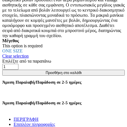
να
αισθητικής σε κάθε σας εμφάνιση. Ο εντυπωσιακός μεγάλος γιακάς
επιλεγούν
με το τελείωμα από βολάν λειτουργεί ως το κεντρικό διακοσμητικό
στη
στοιχείο, πλαισιώνοντας μοναδικά το πρόσωπο. Τα μακριά μανίκια
σελίδα
καταλήγουν σε κομψές μανσέτες με βολάν, δημιουργώντας ένα
του
ομοιόμορφο και προσεγμένο αισθητικό αποτέλεσμα. Διαθέτει
προϊόντος
σειρά από διακριτικά κουμπιά στο μπροστινό μέρος, διατηρώντας
την καθαρή γραμμή του σχεδίου.
Μέγεθος
This option is required
ONE SIZE
Clear selection
Επιλέξτε από τα παραπάνω
ΠΟΥΚΑΜΙΣΟ
ΜΕ
Προσθήκη στο καλάθι
ΜΕΓΑΛΟ
ΓΙΑΚΑ
Άμεση Παραλαβή/Παράδοση σε 2-5 ημέρες
ΜΕ
ΒΟΛΑΝ
-
ΓΑΛΑΖΙΟ
Άμεση Παραλαβή/Παράδοση σε 2-5 ημέρες
ποσότητα
ΠΕΡΙΓΡΑΦΗ
Επιπλέον πληροφορίες