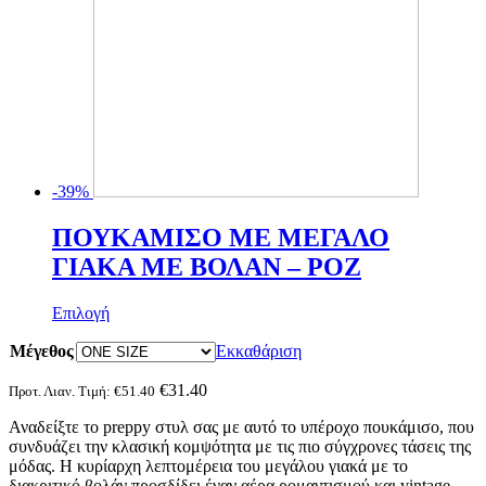
-39%
ΠΟΥΚΑΜΙΣΟ ΜΕ ΜΕΓΑΛΟ
ΓΙΑΚΑ ΜΕ ΒΟΛΑΝ – ΡΟΖ
Αυτό
Επιλογή
το
Μέγεθος
προϊόν
Εκκαθάριση
έχει
πολλαπλές
€
31.40
Προτ. Λιαν. Τιμή:
€
51.40
παραλλαγές.
Αναδείξτε το preppy στυλ σας με αυτό το υπέροχο πουκάμισο, που
Οι
συνδυάζει την κλασική κομψότητα με τις πιο σύγχρονες τάσεις της
επιλογές
μόδας. Η κυρίαρχη λεπτομέρεια του μεγάλου γιακά με το
μπορούν
διακριτικό βολάν προσδίδει έναν αέρα ρομαντισμού και vintage