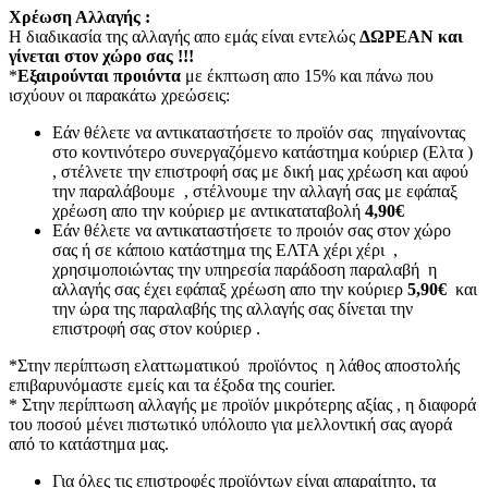
Χρέωση Αλλαγής :
Η διαδικασία της αλλαγής απο εμάς είναι εντελώς
ΔΩΡΕΑΝ και
γίνεται στον χώρο σας !!!
*
Εξαιρούνται προιόντα
με έκπτωση απο 15% και πάνω που
ισχύουν οι παρακάτω χρεώσεις:
Εάν θέλετε να αντικαταστήσετε το προϊόν σας πηγαίνοντας
στο κοντινότερο συνεργαζόμενο κατάστημα κούριερ (Ελτα )
, στέλνετε την επιστροφή σας με δική μας χρέωση και αφού
την παραλάβουμε , στέλνουμε την αλλαγή σας με εφάπαξ
χρέωση απο την κούριερ με αντικαταταβολή
4,90€
Εάν θέλετε να αντικαταστήσετε το προιόν σας στον χώρο
σας ή σε κάποιο κατάστημα της ΕΛΤΑ χέρι χέρι ,
χρησιμοποιώντας την υπηρεσία παράδοση παραλαβή η
αλλαγής σας έχει εφάπαξ χρέωση απο την κούριερ
5,90€
και
την ώρα της παραλαβής της αλλαγής σας δίνεται την
επιστροφή σας στον κούριερ .
*Στην περίπτωση ελαττωματικού προϊόντος η λάθος αποστολής
επιβαρυνόμαστε εμείς και τα έξοδα της courier.
* Στην περίπτωση αλλαγής με προϊόν μικρότερης αξίας , η διαφορά
του ποσού μένει πιστωτικό υπόλοιπο για μελλοντική σας αγορά
από το κατάστημα μας.
Για όλες τις επιστροφές προϊόντων είναι απαραίτητο, τα