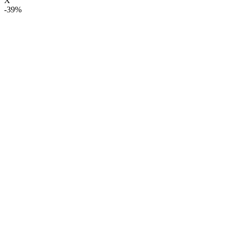
X
-39%