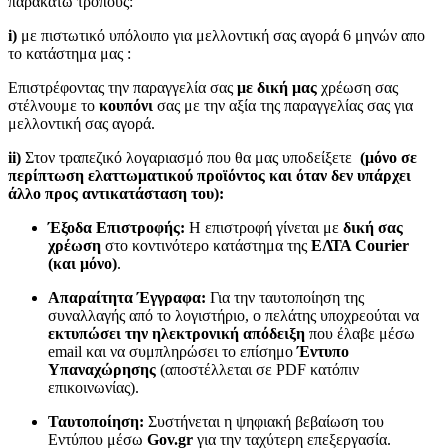
παρακάτω τρόπους:
i)
με πιστωτικό υπόλοιπο για μελλοντική σας αγορά 6 μηνών απο
το κατάστημα μας :
Επιστρέφοντας την παραγγελία σας
με δική μας
χρέωση σας
στέλνουμε το
κουπόνι
σας με την αξία της παραγγελίας σας για
μελλοντική σας αγορά.
ii)
Στον τραπεζικό λογαριασμό που θα μας υποδείξετε
(μόνο σε
περίπτωση ελαττωματικού προϊόντος και όταν δεν υπάρχει
άλλο προς αντικατάσταση του):
Έξοδα Επιστροφής:
Η επιστροφή γίνεται με
δική σας
χρέωση
στο κοντινότερο κατάστημα της
ΕΛΤΑ Courier
(και μόνο)
.
Απαραίτητα Έγγραφα:
Για την ταυτοποίηση της
συναλλαγής από το λογιστήριο, ο πελάτης υποχρεούται να
εκτυπώσει την ηλεκτρονική απόδειξη
που έλαβε μέσω
email και να συμπληρώσει το επίσημο
Έντυπο
Υπαναχώρησης
(αποστέλλεται σε PDF κατόπιν
επικοινωνίας).
Ταυτοποίηση:
Συστήνεται η ψηφιακή βεβαίωση του
Εντύπου μέσω
Gov.gr
για την ταχύτερη επεξεργασία.