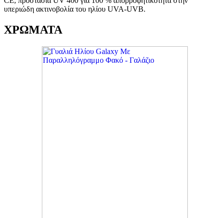
CE, προστασία UV 400 για 100 % απορροφητικότητα στην
υπεριώδη ακτινοβολία του ηλίου UVA-UVB.
ΧΡΩΜΑΤΑ