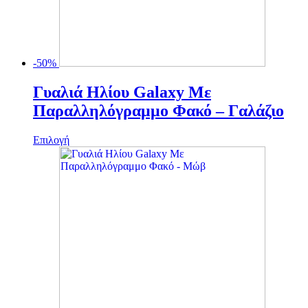
-50%
Γυαλιά Ηλίου Galaxy Mε
Παραλληλόγραμμο Φακό – Γαλάζιο
Αυτό
Επιλογή
το
προϊόν
έχει
πολλαπλές
παραλλαγές.
Οι
επιλογές
μπορούν
να
επιλεγούν
στη
σελίδα
του