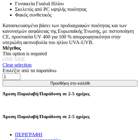
Γυναικεία Γυαλιά Ηλίου
μπορούν
Σκελετός από PC υψηλής ποιότητας
να
Φακός συνθετικός
επιλεγούν
στη
Κατασκευασμένα βάσει των προδιαγραφών ποιότητας και των
σελίδα
κανονισμών ασφάλειας της Ευρωπαϊκής Ένωσης, με πιστοποίηση
του
CE, προστασία UV 400 για 100 % απορροφητικότητα στην
προϊόντος
υπεριώδη ακτινοβολία του ηλίου UVA-UVB.
Μέγεθος
This option is required
ONE SIZE
Clear selection
Επιλέξτε από τα παραπάνω
Γυαλιά
Ηλίου
Προσθήκη στο καλάθι
Galaxy
Mε
Άμεση Παραλαβή/Παράδοση σε 2-5 ημέρες
Παραλληλόγραμμο
Φακό
-
Μαύρο
Άμεση Παραλαβή/Παράδοση σε 2-5 ημέρες
ποσότητα
ΠΕΡΙΓΡΑΦΗ