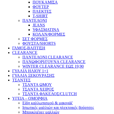
ΠΟΥΚΑΜΙΣΑ
ΦΟΥΤΕΡ
ΠΛΕΚΤΕΣ
T-SHIRT
ΠΑΝΤΕΛΟΝΙ
JEANS
ΥΦΑΣΜΑΤΙΝΑ
ΚΟΛΑΝ/ΦΟΡΜΕΣ
ΣΕΤ ΦΟΡΜΕΣ
ΦΟΥΣΤΑ/SHORTS
ΓΑΜΟΣ-ΒΑΠΤΙΣΗ
CLEARANCE
ΠΑΝΤΕΛΟΝΙ CLEARANCE
ΠΑΝΩΦΟΡΙ/ΓΟΥΝΑ CLEARANCE
WINTER CLEARANCE ΕΩΣ 19,90
ΓΥΑΛΙΑ ΗΛΙΟΥ 1+1
ΓΥΑΛΙΑ ΞΕΚΟΥΡΑΣΗΣ
ΤΣΑΝΤΕΣ
ΤΣΑΝΤΑ ΩΜΟΥ
ΤΣΑΝΤΑ ΧΕΙΡΟΣ
ΤΣΑΝΤΑ ΦΑΚΕΛΟΣ/CLUTCH
ΥΓΕΙΑ – ΟΜΟΡΦΙΑ
Είδη καλλωπισμού & μακιγιάζ
Ισιωτικές μαλλιών και ηλεκτρικές βούρτσες
Μπουκλιέρες μαλλιών