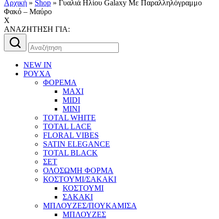
Αρχική
»
Shop
»
Γυαλιά Ηλίου Galaxy Mε Παραλληλόγραμμο
Φακό – Μαύρο
X
AΝΑΖΗΤΗΣΗ ΓΙΑ:
Αναζήτηση
για:
NEW IN
ΡΟΥΧΑ
ΦΟΡΕΜΑ
MAXI
MIDI
MINI
TOTAL WHITE
TOTAL LACE
FLORAL VIBES
SATIN ELEGANCE
TOTAL BLACK
ΣΕΤ
ΟΛΟΣΩΜΗ ΦΟΡΜΑ
ΚΟΣΤΟΥΜΙ/ΣΑΚΑΚΙ
ΚΟΣΤΟΥΜΙ
ΣΑΚΑΚΙ
ΜΠΛΟΥΖΕΣ/ΠΟΥΚΑΜΙΣΑ
ΜΠΛΟΥΖΕΣ