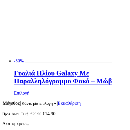
προϊόντος
-50%
Γυαλιά Ηλίου Galaxy Mε
Παραλληλόγραμμο Φακό – Μώβ
Αυτό
Επιλογή
το
Μέγεθος
προϊόν
Εκκαθάριση
έχει
πολλαπλές
€
14.90
Προτ. Λιαν. Τιμή:
€
29.90
παραλλαγές.
Λεπτομέρειες:
Οι
επιλογές