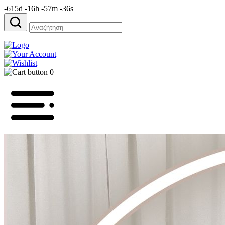
-615d -16h -57m -36s
Αναζήτηση
για:
0