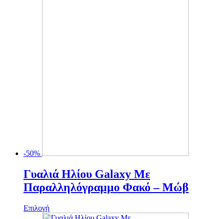
-50%
Γυαλιά Ηλίου Galaxy Mε
Παραλληλόγραμμο Φακό – Μώβ
Αυτό
Επιλογή
το