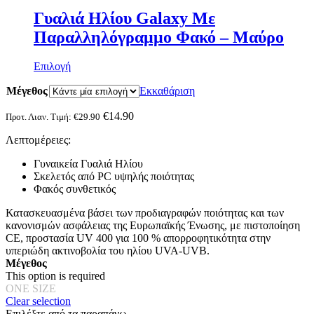
Γυαλιά Ηλίου Galaxy Mε
Παραλληλόγραμμο Φακό – Μαύρο
Αυτό
Επιλογή
το
Μέγεθος
προϊόν
Εκκαθάριση
έχει
πολλαπλές
€
14.90
Προτ. Λιαν. Τιμή:
€
29.90
παραλλαγές.
Λεπτομέρειες:
Οι
επιλογές
Γυναικεία Γυαλιά Ηλίου
μπορούν
Σκελετός από PC υψηλής ποιότητας
να
Φακός συνθετικός
επιλεγούν
στη
Κατασκευασμένα βάσει των προδιαγραφών ποιότητας και των
σελίδα
κανονισμών ασφάλειας της Ευρωπαϊκής Ένωσης, με πιστοποίηση
του
CE, προστασία UV 400 για 100 % απορροφητικότητα στην
προϊόντος
υπεριώδη ακτινοβολία του ηλίου UVA-UVB.
Μέγεθος
This option is required
ONE SIZE
Clear selection
Επιλέξτε από τα παραπάνω