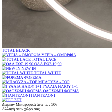
TOTAL BLACK
ΥΓΕΙΑ – ΟΜΟΡΦΙΑ
TOTAL LACE
ΟΛΑ ΕΩΣ 19,90
NEW IN
TOTAL WHITE
ΦΟΡΕΜΑ
ΜΠΛΟΥΖΑ - TOP
ΓΥΑΛΙΑ ΗΛΙΟΥ 1+1
ΟΛΟΣΩΜΗ ΦΟΡΜΑ
ΠΑΝΤΕΛΟΝΙ
ΣΕΤ
Δωρεάν Μεταφορικά άνω των 50€
Αλλαγή στον χώρο σας