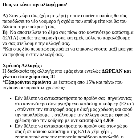
Πως να κάνω την αλλαγή μου?
Α)
Στον χώρο σας (χέρι με χέρι) με τον courier o οποίος θα σας
παραδώσει το νέο νούμερο ή σχέδιο που επιθυμείτε και θα του
δώσετε την επιστροφή σας.
Β)
Να αποστείλετε το δέμα σας πίσω στο κοντινότερο κατάστημα
(ΕΛΤΑ) courier της περιοχή σας και εμείς μόλις το παραλάβουμε
να σας στείλουμε την αλλαγή σας.
*Και στις δύο περιπτώσεις πρέπει να επικοινωνήσετε μαζί μας για
να προβούμε στην αλλαγή σας.
Χρέωση Αλλαγής :
Η διαδικασία της αλλαγής απο εμάς είναι εντελώς
ΔΩΡΕΑΝ και
γίνεται στον χώρο σας !!!
*
Εξαιρούνται προιόντα
με έκπτωση απο 15% και πάνω που
ισχύουν οι παρακάτω χρεώσεις:
Εάν θέλετε να αντικαταστήσετε το προϊόν σας πηγαίνοντας
στο κοντινότερο συνεργαζόμενο κατάστημα κούριερ (Ελτα )
, στέλνετε την επιστροφή σας με δική μας χρέωση και αφού
την παραλάβουμε , στέλνουμε την αλλαγή σας με εφάπαξ
χρέωση απο την κούριερ με αντικαταταβολή
4,90€
Εάν θέλετε να αντικαταστήσετε το προιόν σας στον χώρο
σας ή σε κάποιο κατάστημα της ΕΛΤΑ χέρι χέρι ,
χρησιμοποιώντας την υπηρεσία παράδοση παραλαβή η