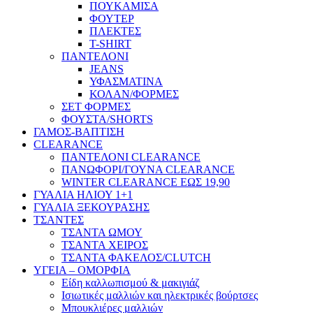
ΠΟΥΚΑΜΙΣΑ
ΦΟΥΤΕΡ
ΠΛΕΚΤΕΣ
T-SHIRT
ΠΑΝΤΕΛΟΝΙ
JEANS
ΥΦΑΣΜΑΤΙΝΑ
ΚΟΛΑΝ/ΦΟΡΜΕΣ
ΣΕΤ ΦΟΡΜΕΣ
ΦΟΥΣΤΑ/SHORTS
ΓΑΜΟΣ-ΒΑΠΤΙΣΗ
CLEARANCE
ΠΑΝΤΕΛΟΝΙ CLEARANCE
ΠΑΝΩΦΟΡΙ/ΓΟΥΝΑ CLEARANCE
WINTER CLEARANCE ΕΩΣ 19,90
ΓΥΑΛΙΑ ΗΛΙΟΥ 1+1
ΓΥΑΛΙΑ ΞΕΚΟΥΡΑΣΗΣ
ΤΣΑΝΤΕΣ
ΤΣΑΝΤΑ ΩΜΟΥ
ΤΣΑΝΤΑ ΧΕΙΡΟΣ
ΤΣΑΝΤΑ ΦΑΚΕΛΟΣ/CLUTCH
ΥΓΕΙΑ – ΟΜΟΡΦΙΑ
Είδη καλλωπισμού & μακιγιάζ
Ισιωτικές μαλλιών και ηλεκτρικές βούρτσες
Μπουκλιέρες μαλλιών