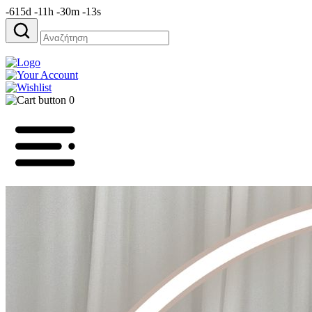
-615d -11h -30m -13s
Αναζήτηση
για:
0