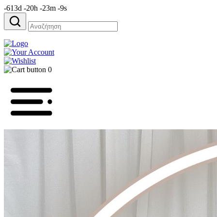
-613d -20h -23m -9s
Αναζήτηση
για:
0