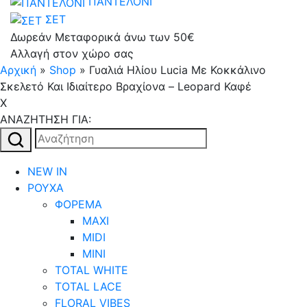
ΠΑΝΤΕΛΟΝΙ
ΣΕΤ
Δωρεάν Μεταφορικά άνω των 50€
Αλλαγή στον χώρο σας
Αρχική
»
Shop
»
Γυαλιά Ηλίου Lucia Με Κοκκάλινο
Σκελετό Και Ιδιαίτερο Βραχίονα – Leopard Καφέ
X
AΝΑΖΗΤΗΣΗ ΓΙΑ:
Αναζήτηση
για:
NEW IN
ΡΟΥΧΑ
ΦΟΡΕΜΑ
MAXI
MIDI
MINI
TOTAL WHITE
TOTAL LACE
FLORAL VIBES