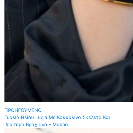
ΠΡΟΗΓΟΥΜΕΝΟ
Γυαλιά Ηλίου Lucia Με Κοκκάλινο Σκελετό Και
Ιδιαίτερο Βραχίονα – Μαύρο