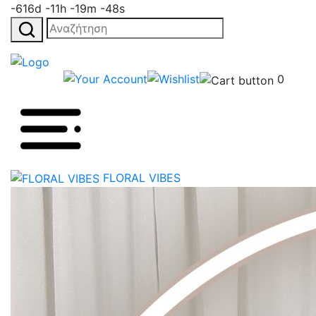
-616d -11h -19m -48s
Αναζήτηση
για:
0
FLORAL VIBES