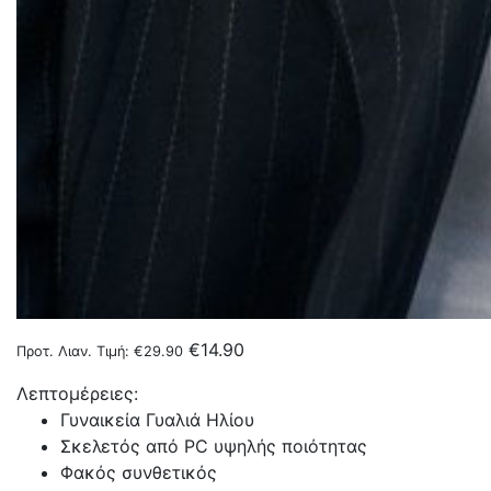
€
14.90
Προτ. Λιαν. Τιμή:
€
29.90
Λεπτομέρειες:
Γυναικεία Γυαλιά Ηλίου
Σκελετός από PC υψηλής ποιότητας
Φακός συνθετικός