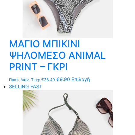
ΜΑΓΙΟ ΜΠΙΚΙΝΙ
ΨΗΛΟΜΕΣΟ ΑΝIMAL
PRINT – ΓΚΡΙ
Αυτό
€
9.90
Επιλογή
Προτ. Λιαν. Τιμή:
€
28.40
το
SELLING FAST
προϊόν
έχει
πολλαπλές
παραλλαγές.
Οι
επιλογές