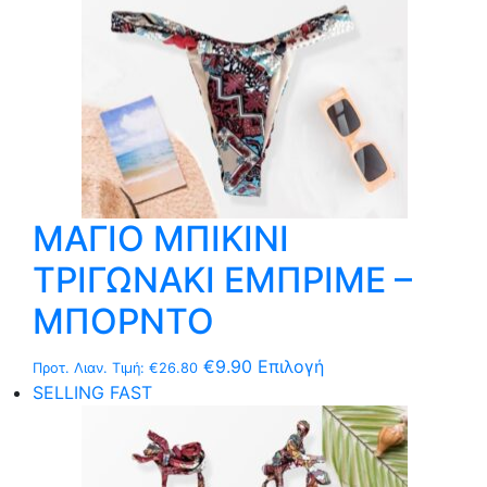
σελίδα
του
προϊόντος
ΜΑΓΙΟ ΜΠΙΚΙΝΙ
ΤΡΙΓΩΝΑΚΙ ΕΜΠΡΙΜΕ –
ΜΠΟΡΝΤΟ
Αυτό
€
9.90
Επιλογή
Προτ. Λιαν. Τιμή:
€
26.80
το
SELLING FAST
προϊόν
έχει
πολλαπλές