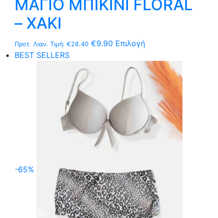
ΜΑΓΙΟ ΜΠΙΚΙΝΙ FLORAL
– ΧΑΚΙ
Αυτό
€
9.90
Επιλογή
Προτ. Λιαν. Τιμή:
€
28.40
το
BEST SELLERS
προϊόν
έχει
πολλαπλές
παραλλαγές.
Οι
επιλογές
μπορούν
να
επιλεγούν
-65%
στη
σελίδα
του
προϊόντος