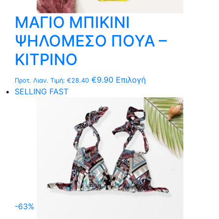
ΜΑΓΙΟ ΜΠΙΚΙΝΙ
ΨΗΛΟΜΕΣΟ ΠΟΥΑ –
ΚΙΤΡΙΝΟ
Αυτό
€
9.90
Επιλογή
Προτ. Λιαν. Τιμή:
€
28.40
το
SELLING FAST
προϊόν
έχει
πολλαπλές
παραλλαγές.
Οι
επιλογές
μπορούν
να
επιλεγούν
-63%
στη