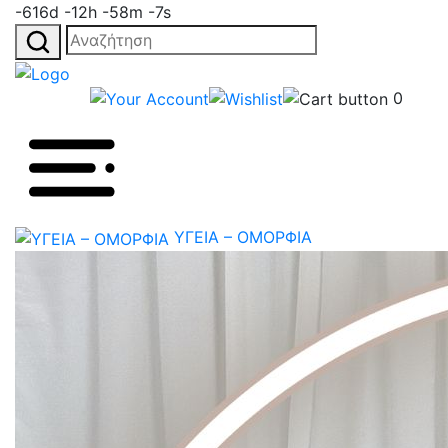
-616d -12h -58m -7s
Αναζήτηση
για:
0
ΥΓΕΙΑ – ΟΜΟΡΦΙΑ