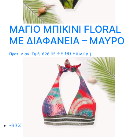
ΜΑΓΙΟ ΜΠΙΚΙΝΙ FLORAL
ΜΕ ΔΙΑΦΑΝΕΙΑ – ΜΑΥΡΟ
Αυτό
€
9.90
Επιλογή
Προτ. Λιαν. Τιμή:
€
26.95
το
προϊόν
έχει
πολλαπλές
παραλλαγές.
Οι
επιλογές
μπορούν
να
-63%
επιλεγούν
στη