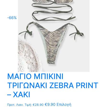
μπορούν
να
επιλεγούν
-66%
στη
σελίδα
του
προϊόντος
ΜΑΓΙΟ ΜΠΙΚΙΝΙ
ΤΡΙΓΩΝΑΚΙ ZEBRA PRINT
– ΧΑΚΙ
Αυτό
€
9.90
Επιλογή
Προτ. Λιαν. Τιμή:
€
28.90