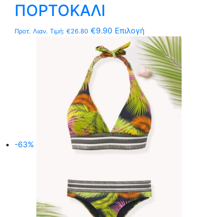
ΠΟΡΤΟΚΑΛΙ
Αυτό
€
9.90
Επιλογή
Προτ. Λιαν. Τιμή:
€
26.80
το
προϊόν
έχει
πολλαπλές
παραλλαγές.
Οι
επιλογές
μπορούν
να
-63%
επιλεγούν
στη
σελίδα
του
προϊόντος