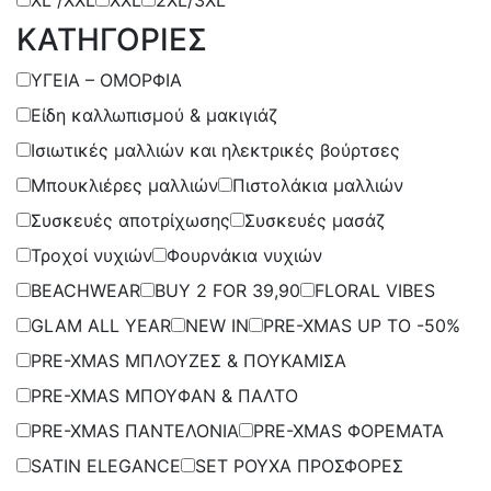
ΚΑΤΗΓΟΡΙΕΣ
ΥΓΕΙΑ – ΟΜΟΡΦΙΑ
Είδη καλλωπισμού & μακιγιάζ
Ισιωτικές μαλλιών και ηλεκτρικές βούρτσες
Μπουκλιέρες μαλλιών
Πιστολάκια μαλλιών
Συσκευές αποτρίχωσης
Συσκευές μασάζ
Τροχοί νυχιών
Φουρνάκια νυχιών
BEACHWEAR
BUY 2 FOR 39,90
FLORAL VIBES
GLAM ALL YEAR
NEW IN
PRE-XMAS UP TO -50%
PRE-XMAS ΜΠΛΟΥΖΕΣ & ΠΟΥΚΑΜΙΣΑ
PRE-XMAS ΜΠΟΥΦΑΝ & ΠΑΛΤΟ
PRE-XMAS ΠΑΝΤΕΛΟΝΙΑ
PRE-XMAS ΦΟΡΕΜΑΤΑ
SATIN ELEGANCE
SET ΡΟΥΧΑ ΠΡΟΣΦΟΡΕΣ