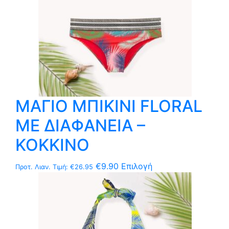
σελίδα
του
προϊόντος
ΜΑΓΙΟ ΜΠΙΚΙΝΙ FLORAL
ΜΕ ΔΙΑΦΑΝΕΙΑ –
ΚΟΚΚΙΝΟ
Αυτό
€
9.90
Επιλογή
Προτ. Λιαν. Τιμή:
€
26.95
το
προϊόν
έχει
πολλαπλές
παραλλαγές.