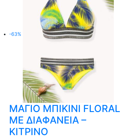
Οι
επιλογές
μπορούν
να
-63%
επιλεγούν
στη
σελίδα
του
προϊόντος
ΜΑΓΙΟ ΜΠΙΚΙΝΙ FLORAL
ΜΕ ΔΙΑΦΑΝΕΙΑ –
ΚΙΤΡΙΝΟ