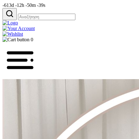
-613d -12h -50m -39s
Αναζήτηση
για:
0