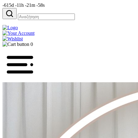
-615d -11h -21m -58s
Αναζήτηση
για:
0