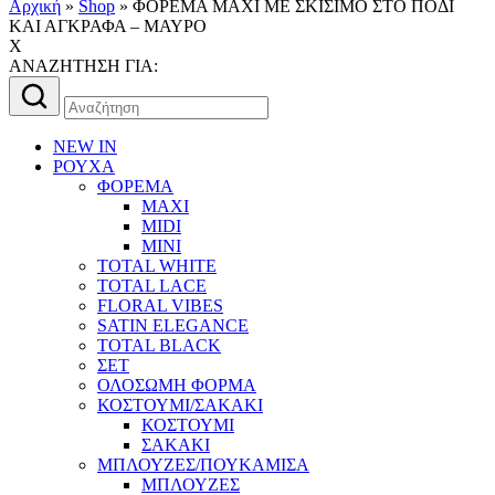
Αρχική
»
Shop
»
ΦΟΡΕΜΑ ΜΑΧΙ ΜΕ ΣΚΙΣΙΜΟ ΣΤΟ ΠΟΔΙ
ΚΑΙ ΑΓΚΡΑΦΑ – ΜΑΥΡΟ
X
AΝΑΖΗΤΗΣΗ ΓΙΑ:
Αναζήτηση
για:
NEW IN
ΡΟΥΧΑ
ΦΟΡΕΜΑ
MAXI
MIDI
MINI
TOTAL WHITE
TOTAL LACE
FLORAL VIBES
SATIN ELEGANCE
TOTAL BLACK
ΣΕΤ
ΟΛΟΣΩΜΗ ΦΟΡΜΑ
ΚΟΣΤΟΥΜΙ/ΣΑΚΑΚΙ
ΚΟΣΤΟΥΜΙ
ΣΑΚΑΚΙ
ΜΠΛΟΥΖΕΣ/ΠΟΥΚΑΜΙΣΑ
ΜΠΛΟΥΖΕΣ