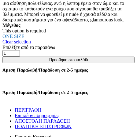
μια αίσθηση πολυτέλειας, ενώ η λεπτομέρεια στον ώμο και το
στη
σχίσιμο το καθιστούν ένα ρούχο που σίγουρα θα τραβήξει τα
σελίδα
βλέμματα. Μπορεί να φορεθεί με nude ή χρυσά πέδιλα και
του
διακριτικά κοσμήματα για ένα αψεγάδιαστο, glamourous look.
προϊόντος
Μέγεθος
This option is required
ONE SIZE
Clear selection
Επιλέξτε από τα παραπάνω
ΦΟΡΕΜΑ
ΜΑΧΙ
Προσθήκη στο καλάθι
ΜΕ
ΣΚΙΣΙΜΟ
Άμεση Παραλαβή/Παράδοση σε 2-5 ημέρες
ΣΤΟ
ΠΟΔΙ
ΚΑΙ
ΑΓΚΡΑΦΑ
Άμεση Παραλαβή/Παράδοση σε 2-5 ημέρες
-
ΜΑΥΡΟ
ποσότητα
ΠΕΡΙΓΡΑΦΗ
Επιπλέον πληροφορίες
ΑΠΟΣΤΟΛΗ ΠΑΡΑΔΟΣΗ
ΠΟΛΙΤΙΚΗ ΕΠΙΣΤΡΟΦΩΝ
Γραμμή: Κανονική