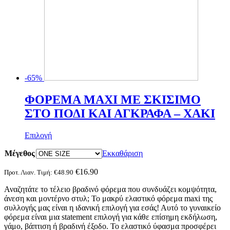
-65%
ΦΟΡΕΜΑ ΜΑΧΙ ΜΕ ΣΚΙΣΙΜΟ
ΣΤΟ ΠΟΔΙ ΚΑΙ ΑΓΚΡΑΦΑ – ΧΑΚΙ
Αυτό
Επιλογή
το
Μέγεθος
προϊόν
Εκκαθάριση
έχει
πολλαπλές
€
16.90
Προτ. Λιαν. Τιμή:
€
48.90
παραλλαγές.
Αναζητάτε το τέλειο βραδινό φόρεμα που συνδυάζει κομψότητα,
Οι
άνεση και μοντέρνο στυλ; Το μακρύ ελαστικό φόρεμα maxi της
επιλογές
συλλογής μας είναι η ιδανική επιλογή για εσάς! Αυτό το γυναικείο
μπορούν
φόρεμα είναι μια statement επιλογή για κάθε επίσημη εκδήλωση,
να
γάμο, βάπτιση ή βραδινή έξοδο. Το ελαστικό ύφασμα προσφέρει
επιλεγούν