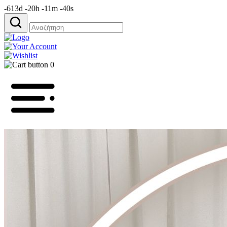
-613d -20h -11m -40s
Αναζήτηση
για:
0