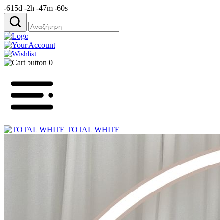
-615d -2h -47m -60s
Αναζήτηση
για:
0
TOTAL WHITE