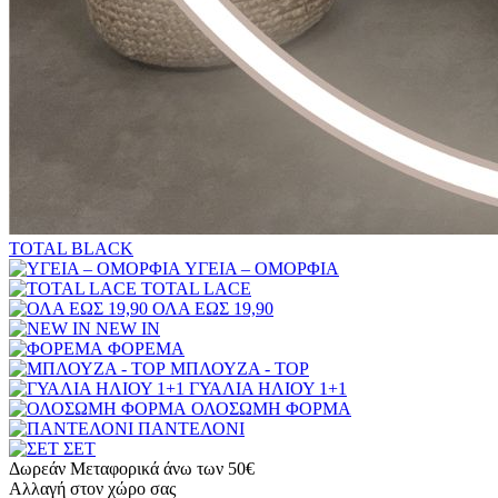
TOTAL BLACK
ΥΓΕΙΑ – ΟΜΟΡΦΙΑ
TOTAL LACE
ΟΛΑ ΕΩΣ 19,90
NEW IN
ΦΟΡΕΜΑ
ΜΠΛΟΥΖΑ - TOP
ΓΥΑΛΙΑ ΗΛΙΟΥ 1+1
ΟΛΟΣΩΜΗ ΦΟΡΜΑ
ΠΑΝΤΕΛΟΝΙ
ΣΕΤ
Δωρεάν Μεταφορικά άνω των 50€
Αλλαγή στον χώρο σας