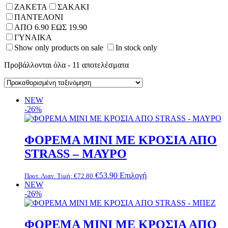
ΖΑΚΕΤΑ
ΣΑΚΑΚΙ
ΠΑΝΤΕΛΟΝΙ
ΑΠΟ 6.90 ΕΩΣ 19.90
ΓΥΝΑΙΚΑ
Show only products on sale
In stock only
Προβάλλονται όλα - 11 αποτελέσματα
NEW
-26%
ΦΟΡΕΜΑ MINI ΜΕ ΚΡΟΣΙΑ ΑΠΟ
STRASS – ΜΑΥΡΟ
Αυτό
€
53.90
Επιλογή
Προτ. Λιαν. Τιμή:
€
72.80
το
NEW
προϊόν
-26%
έχει
πολλαπλές
παραλλαγές.
ΦΟΡΕΜΑ MINI ΜΕ ΚΡΟΣΙΑ ΑΠΟ