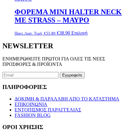
σελίδα
πολλαπλές
του
παραλλαγές.
ΦΟΡΕΜΑ MINI HALTER NECK
προϊόντος
Οι
ΜΕ STRASS – ΜΑΥΡΟ
επιλογές
μπορούν
να
Αυτό
€
38.90
Επιλογή
Προτ. Λιαν. Τιμή:
€
55.80
επιλεγούν
το
στη
προϊόν
NEWSLETTER
σελίδα
έχει
του
πολλαπλές
ΕΝΗΜΕΡΩΘΕΙΤΕ ΠΡΩΤΟΙ ΓΙΑ ΟΛΕΣ ΤΙΣ ΝΕΕΣ
προϊόντος
παραλλαγές.
ΠΡΟΣΦΟΡΕΣ & ΠΡΟΪΟΝΤΑ
Οι
επιλογές
μπορούν
να
ΠΛΗΡΟΦΟΡΙΕΣ
επιλεγούν
στη
σελίδα
ΔΟΚΙΜΗ & ΠΑΡΑΛΑΒΗ ΑΠΟ ΤΟ ΚΑΤΑΣΤΗΜΑ
του
ΕΠΙΚΟΙΝΩΝΙΑ
προϊόντος
ΕΝΤΟΠΙΣΜΟΣ ΠΑΡΑΓΓΕΛΙΑΣ
FASHION BLOG
ΟΡΟΙ ΧΡΗΣΗΣ