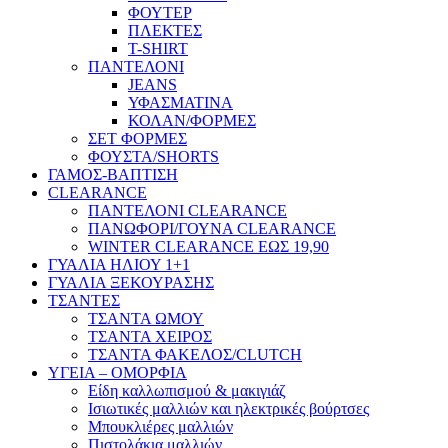
ΦΟΥΤΕΡ
ΠΛΕΚΤΕΣ
T-SHIRT
ΠΑΝΤΕΛΟΝΙ
JEANS
ΥΦΑΣΜΑΤΙΝΑ
ΚΟΛΑΝ/ΦΟΡΜΕΣ
ΣΕΤ ΦΟΡΜΕΣ
ΦΟΥΣΤΑ/SHORTS
ΓΑΜΟΣ-ΒΑΠΤΙΣΗ
CLEARANCE
ΠΑΝΤΕΛΟΝΙ CLEARANCE
ΠΑΝΩΦΟΡΙ/ΓΟΥΝΑ CLEARANCE
WINTER CLEARANCE ΕΩΣ 19,90
ΓΥΑΛΙΑ ΗΛΙΟΥ 1+1
ΓΥΑΛΙΑ ΞΕΚΟΥΡΑΣΗΣ
ΤΣΑΝΤΕΣ
ΤΣΑΝΤΑ ΩΜΟΥ
ΤΣΑΝΤΑ ΧΕΙΡΟΣ
ΤΣΑΝΤΑ ΦΑΚΕΛΟΣ/CLUTCH
ΥΓΕΙΑ – ΟΜΟΡΦΙΑ
Είδη καλλωπισμού & μακιγιάζ
Ισιωτικές μαλλιών και ηλεκτρικές βούρτσες
Μπουκλιέρες μαλλιών
Πιστολάκια μαλλιών