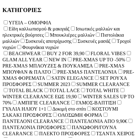
ΚΑΤΗΓΟΡΙΕΣ
ΥΓΕΙΑ – ΟΜΟΡΦΙΑ
Είδη καλλωπισμού & μακιγιάζ
Ισιωτικές μαλλιών και
ηλεκτρικές βούρτσες
Μπουκλιέρες μαλλιών
Πιστολάκια
μαλλιών
Συσκευές αποτρίχωσης
Συσκευές μασάζ
Τροχοί
νυχιών
Φουρνάκια νυχιών
BEACHWEAR
BUY 2 FOR 39,90
FLORAL VIBES
GLAM ALL YEAR
NEW IN
PRE-XMAS UP TO -50%
PRE-XMAS ΜΠΛΟΥΖΕΣ & ΠΟΥΚΑΜΙΣΑ
PRE-XMAS
ΜΠΟΥΦΑΝ & ΠΑΛΤΟ
PRE-XMAS ΠΑΝΤΕΛΟΝΙΑ
PRE-
XMAS ΦΟΡΕΜΑΤΑ
SATIN ELEGANCE
SET ΡΟΥΧΑ
ΠΡΟΣΦΟΡΕΣ
SUMMER 2023
SUMMER CLEARANCE
TOTAL BLACK
TOTAL LACE
TOTAL WHITE
WINTER CLEARANCE ΕΩΣ 19,90
WINTER SALES UP TO
70%
ΑΜΠΙΓΙΕ CLEARANCE
ΓΑΜΟΣ-ΒΑΠΤΙΣΗ
ΓΥΑΛΙΑ ΗΛΙΟΥ 1+1
Δοκιμή στο σπίτι
ΚΟΣΤΟΥΜΙ
ΣΑΚΑΚΙ ΠΡΟΣΦΟΡΕΣ
ΟΛΟΣΩΜΗ ΦΟΡΜΑ
ΠΑΝΤΕΛΟΝΙ CLEARANCE
ΠΑΝΤΕΛΟΝΙΑ ΑΠΟ 9,90€
ΠΑΝΤΕΛΟΝΙΑ ΠΡΟΣΦΟΡΕΣ
ΠΑΝΩΦΟΡΙ/ΓΟΥΝΑ
CLEARANCE
ΠΛΕΚΤΟ ΠΡΟΣΦΟΡΕΣ
ΤΣΑΝΤΑ ΧΕΙΡΟΣ