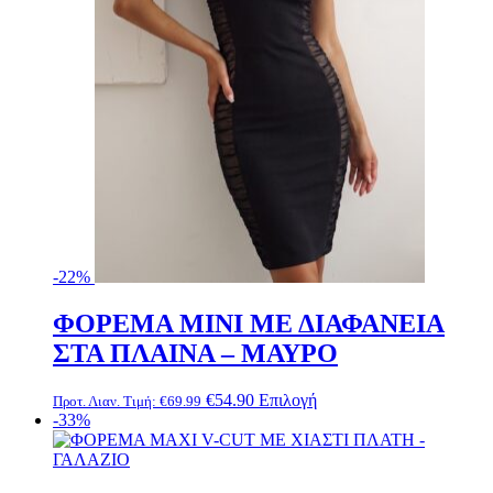
του
προϊόντος
-22%
ΦΟΡΕΜΑ MINI ΜΕ ΔΙΑΦΑΝΕΙΑ
ΣΤΑ ΠΛΑΙΝΑ – ΜΑΥΡΟ
Αυτό
€
54.90
Επιλογή
Προτ. Λιαν. Τιμή:
€
69.99
το
-33%
προϊόν
έχει
πολλαπλές