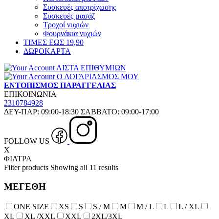
Συσκευές αποτρίχωσης
Συσκευές μασάζ
Τροχοί νυχιών
Φουρνάκια νυχιών
ΤΙΜΕΣ ΕΩΣ 19,90
ΔΩΡΟΚΑΡΤΑ
ΛΙΣΤΑ ΕΠΙΘΥΜΙΩΝ
Ο ΛΟΓΑΡΙΑΣΜΟΣ ΜΟΥ
ΕΝΤΟΠΙΣΜΟΣ ΠΑΡΑΓΓΕΛΙΑΣ
ΕΠΙΚΟΙΝΩΝΙΑ
2310784928
ΔΕΥ-ΠΑΡ: 09:00-18:30 ΣΑΒΒΑΤΟ: 09:00-17:00
FOLLOW US
X
ΦΙΛΤΡΑ
Filter products
Showing all 11 results
ΜΕΓΕΘΗ
ONE SIZE
XS
S
S / M
Μ
M / L
L
L / XL
XL
XL /XXL
XXL
2XL/3XL