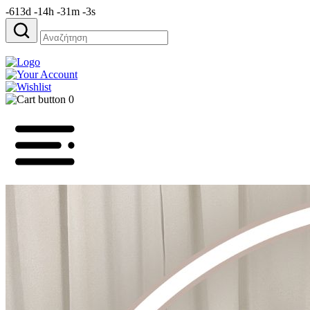
-613d -14h -31m -3s
Αναζήτηση
για:
0