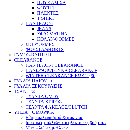
ΠΟΥΚΑΜΙΣΑ
ΦΟΥΤΕΡ
ΠΛΕΚΤΕΣ
T-SHIRT
ΠΑΝΤΕΛΟΝΙ
JEANS
ΥΦΑΣΜΑΤΙΝΑ
ΚΟΛΑΝ/ΦΟΡΜΕΣ
ΣΕΤ ΦΟΡΜΕΣ
ΦΟΥΣΤΑ/SHORTS
ΓΑΜΟΣ-ΒΑΠΤΙΣΗ
CLEARANCE
ΠΑΝΤΕΛΟΝΙ CLEARANCE
ΠΑΝΩΦΟΡΙ/ΓΟΥΝΑ CLEARANCE
WINTER CLEARANCE ΕΩΣ 19,90
ΓΥΑΛΙΑ ΗΛΙΟΥ 1+1
ΓΥΑΛΙΑ ΞΕΚΟΥΡΑΣΗΣ
ΤΣΑΝΤΕΣ
ΤΣΑΝΤΑ ΩΜΟΥ
ΤΣΑΝΤΑ ΧΕΙΡΟΣ
ΤΣΑΝΤΑ ΦΑΚΕΛΟΣ/CLUTCH
ΥΓΕΙΑ – ΟΜΟΡΦΙΑ
Είδη καλλωπισμού & μακιγιάζ
Ισιωτικές μαλλιών και ηλεκτρικές βούρτσες
Μπουκλιέρες μαλλιών