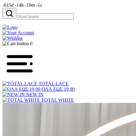
-615d -14h -19m -1s
Αναζήτηση
για:
0
TOTAL LACE
ΟΛΑ ΕΩΣ 19,90
NEW IN
TOTAL WHITE