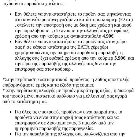
ισχύουν οι παρακάτω χρεώσεις:
Εάν θέλετε να αντικαταστήσετε το προϊόν σας πηγαίνοντας
στο κοντινότερο συνεργαζόμενο κατάστημα κούριερ (Ελτα )
, στέλνετε την επιστροφή σας με δική μας χρέωση και αφού
την παραλάβουμε , στέλνουμε την αλλαγή σας με εφάπαξ
χρέωση απο την κούριερ με αντικαταταβολή
4,90€
Εάν θέλετε να αντικαταστήσετε το προιόν σας στον χώρο
σας ή σε κάποιο κατάστημα της ΕΛΤΑ χέρι χέρι ,
χρησιμοποιώντας την υπηρεσία παράδοση παραλαβή η
αλλαγής σας έχει εφάπαξ χρέωση απο την κούριερ
5,90€
και
την ώρα της παραλαβής της αλλαγής σας δίνεται την
επιστροφή σας στον κούριερ .
*Στην περίπτωση ελαττωματικού προϊόντος η λάθος αποστολής
επιβαρυνόμαστε εμείς και τα έξοδα της courier.
* Στην περίπτωση αλλαγής με προϊόν μικρότερης αξίας , η διαφορά
του ποσού μένει πιστωτικό υπόλοιπο για μελλοντική σας αγορά
από το κατάστημα μας.
Για όλες τις επιστροφές προϊόντων είναι απαραίτητο, τα
προϊόντα να είναι στην αρχική τους κατάσταση και να
επιστραφούν σε διάστημα εντός 3 ημερών από την
ημερομηνία παραλαβής της παραγγελίας.
Για την παραλαβή της αλλαγής σας υπολογίζεται απο την