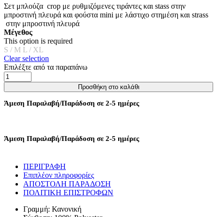
Σετ μπλούζα crop με ρυθμιζόμενες τιράντες και stass στην
μπροστινή πλευρά και φούστα mini με λάστιχο στημέση και strass
στην μπροστινή πλευρά
Μέγεθος
This option is required
S / M
L / XL
Clear selection
Επιλέξτε από τα παραπάνω
ΣΕΤ
TOP
Προσθήκη στο καλάθι
ΚΑΙ
ΜΙΝΙ
Άμεση Παραλαβή/Παράδοση σε 2-5 ημέρες
ΦΟΥΣΤΑ
ΜΕ
STRASS
-
Άμεση Παραλαβή/Παράδοση σε 2-5 ημέρες
ΜΑΥΡΟ
ποσότητα
ΠΕΡΙΓΡΑΦΗ
Επιπλέον πληροφορίες
ΑΠΟΣΤΟΛΗ ΠΑΡΑΔΟΣΗ
ΠΟΛΙΤΙΚΗ ΕΠΙΣΤΡΟΦΩΝ
Γραμμή: Κανονική