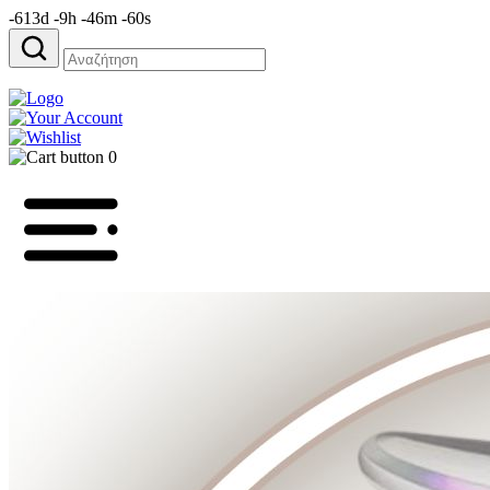
-613d -9h -46m -60s
Αναζήτηση
για:
0