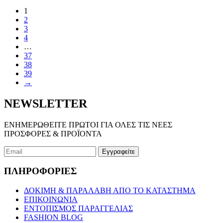
το
1
προϊόν
2
έχει
3
πολλαπλές
4
παραλλαγές.
…
Οι
37
επιλογές
38
μπορούν
39
να
→
επιλεγούν
στη
σελίδα
NEWSLETTER
του
προϊόντος
ΕΝΗΜΕΡΩΘΕΙΤΕ ΠΡΩΤΟΙ ΓΙΑ ΟΛΕΣ ΤΙΣ ΝΕΕΣ
ΠΡΟΣΦΟΡΕΣ & ΠΡΟΪΟΝΤΑ
ΠΛΗΡΟΦΟΡΙΕΣ
ΔΟΚΙΜΗ & ΠΑΡΑΛΑΒΗ ΑΠΟ ΤΟ ΚΑΤΑΣΤΗΜΑ
ΕΠΙΚΟΙΝΩΝΙΑ
ΕΝΤΟΠΙΣΜΟΣ ΠΑΡΑΓΓΕΛΙΑΣ
FASHION BLOG