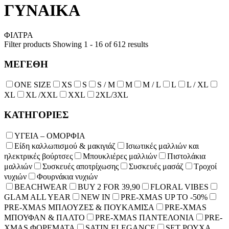
ΓΥΝΑΙΚΑ
ΦΙΛΤΡΑ
Filter products
Showing 1 - 16 of 612 results
ΜΕΓΕΘΗ
ONE SIZE
XS
S
S / M
Μ
M / L
L
L / XL
XL
XL /XXL
XXL
2XL/3XL
ΚΑΤΗΓΟΡΙΕΣ
ΥΓΕΙΑ – ΟΜΟΡΦΙΑ
Είδη καλλωπισμού & μακιγιάζ
Ισιωτικές μαλλιών και
ηλεκτρικές βούρτσες
Μπουκλιέρες μαλλιών
Πιστολάκια
μαλλιών
Συσκευές αποτρίχωσης
Συσκευές μασάζ
Τροχοί
νυχιών
Φουρνάκια νυχιών
BEACHWEAR
BUY 2 FOR 39,90
FLORAL VIBES
GLAM ALL YEAR
NEW IN
PRE-XMAS UP TO -50%
PRE-XMAS ΜΠΛΟΥΖΕΣ & ΠΟΥΚΑΜΙΣΑ
PRE-XMAS
ΜΠΟΥΦΑΝ & ΠΑΛΤΟ
PRE-XMAS ΠΑΝΤΕΛΟΝΙΑ
PRE-
XMAS ΦΟΡΕΜΑΤΑ
SATIN ELEGANCE
SET ΡΟΥΧΑ