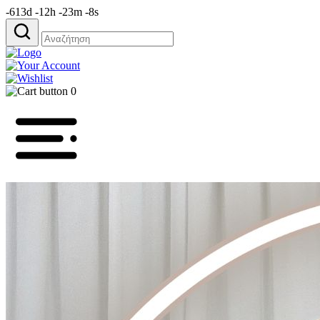
-613d -12h -23m -8s
Αναζήτηση
για:
0