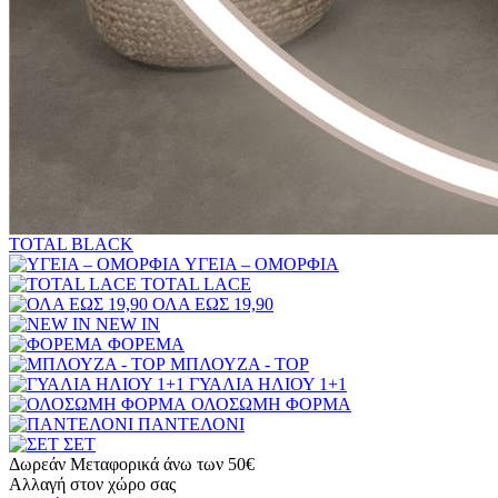
TOTAL BLACK
ΥΓΕΙΑ – ΟΜΟΡΦΙΑ
TOTAL LACE
ΟΛΑ ΕΩΣ 19,90
NEW IN
ΦΟΡΕΜΑ
ΜΠΛΟΥΖΑ - TOP
ΓΥΑΛΙΑ ΗΛΙΟΥ 1+1
ΟΛΟΣΩΜΗ ΦΟΡΜΑ
ΠΑΝΤΕΛΟΝΙ
ΣΕΤ
Δωρεάν Μεταφορικά άνω των 50€
Αλλαγή στον χώρο σας