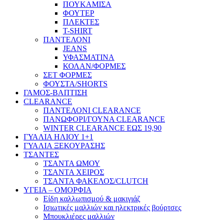
ΠΟΥΚΑΜΙΣΑ
ΦΟΥΤΕΡ
ΠΛΕΚΤΕΣ
T-SHIRT
ΠΑΝΤΕΛΟΝΙ
JEANS
ΥΦΑΣΜΑΤΙΝΑ
ΚΟΛΑΝ/ΦΟΡΜΕΣ
ΣΕΤ ΦΟΡΜΕΣ
ΦΟΥΣΤΑ/SHORTS
ΓΑΜΟΣ-ΒΑΠΤΙΣΗ
CLEARANCE
ΠΑΝΤΕΛΟΝΙ CLEARANCE
ΠΑΝΩΦΟΡΙ/ΓΟΥΝΑ CLEARANCE
WINTER CLEARANCE ΕΩΣ 19,90
ΓΥΑΛΙΑ ΗΛΙΟΥ 1+1
ΓΥΑΛΙΑ ΞΕΚΟΥΡΑΣΗΣ
ΤΣΑΝΤΕΣ
ΤΣΑΝΤΑ ΩΜΟΥ
ΤΣΑΝΤΑ ΧΕΙΡΟΣ
ΤΣΑΝΤΑ ΦΑΚΕΛΟΣ/CLUTCH
ΥΓΕΙΑ – ΟΜΟΡΦΙΑ
Είδη καλλωπισμού & μακιγιάζ
Ισιωτικές μαλλιών και ηλεκτρικές βούρτσες
Μπουκλιέρες μαλλιών