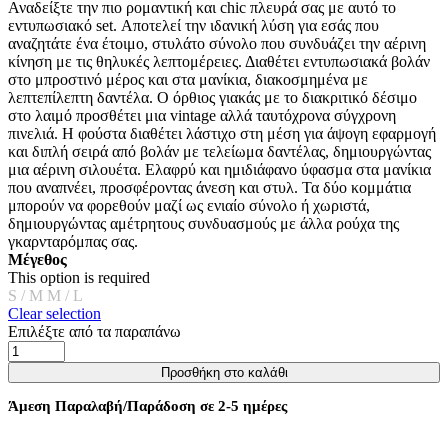
Αναδείξτε την πιο ρομαντική και chic πλευρά σας με αυτό το
Οι
εντυπωσιακό set. Αποτελεί την ιδανική λύση για εσάς που
επιλογές
αναζητάτε ένα έτοιμο, στυλάτο σύνολο που συνδυάζει την αέρινη
μπορούν
κίνηση με τις θηλυκές λεπτομέρειες. Διαθέτει εντυπωσιακά βολάν
να
στο μπροστινό μέρος και στα μανίκια, διακοσμημένα με
επιλεγούν
λεπτεπίλεπτη δαντέλα. Ο όρθιος γιακάς με το διακριτικό δέσιμο
στη
στο λαιμό προσθέτει μια vintage αλλά ταυτόχρονα σύγχρονη
σελίδα
πινελιά. Η φούστα διαθέτει λάστιχο στη μέση για άψογη εφαρμογή
του
και διπλή σειρά από βολάν με τελείωμα δαντέλας, δημιουργώντας
προϊόντος
μια αέρινη σιλουέτα. Ελαφρύ και ημιδιάφανο ύφασμα στα μανίκια
που αναπνέει, προσφέροντας άνεση και στυλ. Τα δύο κομμάτια
μπορούν να φορεθούν μαζί ως ενιαίο σύνολο ή χωριστά,
δημιουργώντας αμέτρητους συνδυασμούς με άλλα ρούχα της
γκαρνταρόμπας σας.
Μέγεθος
This option is required
S / M
M / L
Clear selection
Επιλέξτε από τα παραπάνω
ΣΕΤ
SHORTS
Προσθήκη στο καλάθι
ΚΑΙ
ΜΠΛΟΥΖΑ
Άμεση Παραλαβή/Παράδοση σε 2-5 ημέρες
ΜΕ
ΒΟΛΑΝ