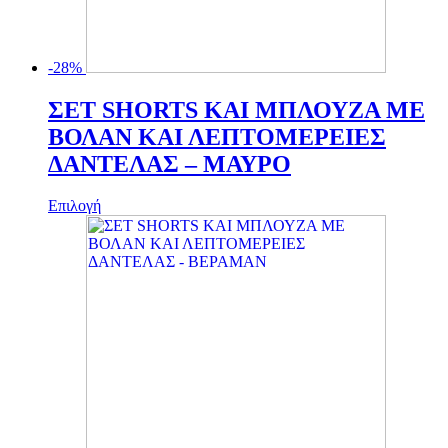
-28%
ΣΕΤ SHORTS ΚΑΙ ΜΠΛΟΥΖΑ ΜΕ
ΒΟΛΑΝ ΚΑΙ ΛΕΠΤΟΜΕΡΕΙΕΣ
ΔΑΝΤΕΛΑΣ – ΜΑΥΡΟ
Αυτό
Επιλογή
το
προϊόν
έχει
πολλαπλές
παραλλαγές.
Οι
επιλογές
μπορούν
να
επιλεγούν
στη
σελίδα
του