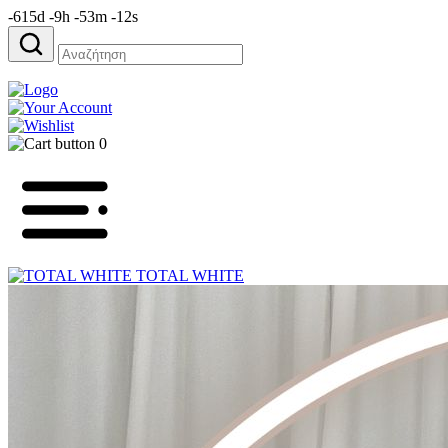
-615d -9h -53m -12s
Αναζήτηση
για:
0
TOTAL WHITE