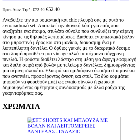
€
52.40
Προτ. Λιαν. Τιμή:
€
72.40
Αναδείξτε την πιο ρομαντική και chic πλευρά σας με αυτό το
εντυπωσιακό set. Αποτελεί την ιδανική λύση για εσάς που
αναζητάτε ένα έτοιμο, στυλάτο σύνολο που συνδυάζει την αέρινη
κίνηση με τις θηλυκές λεπτομέρειες. Διαθέτει εντυπωσιακά βολάν
στο μπροστινό μέρος και στα μανίκια, διακοσμημένα με
λεπτεπίλεπτη δαντέλα. Ο όρθιος γιακάς με το διακριτικό δέσιμο
στο λαιμό προσθέτει μια vintage αλλά ταυτόχρονα σύγχρονη
πινελιά. Η φούστα διαθέτει λάστιχο στη μέση για άψογη εφαρμογή
και διπλή σειρά από βολάν με τελείωμα δαντέλας, δημιουργώντας
μια αέρινη σιλουέτα. Ελαφρύ και ημιδιάφανο ύφασμα στα μανίκια
που αναπνέει, προσφέροντας άνεση και στυλ. Τα δύο κομμάτια
μπορούν να φορεθούν μαζί ως ενιαίο σύνολο ή χωριστά,
δημιουργώντας αμέτρητους συνδυασμούς με άλλα ρούχα της
γκαρνταρόμπας σας.
ΧΡΩΜΑΤΑ