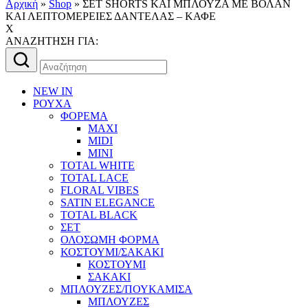
Αρχική
»
Shop
»
ΣΕΤ SHORTS ΚΑΙ ΜΠΛΟΥΖΑ ΜΕ ΒΟΛΑΝ
ΚΑΙ ΛΕΠΤΟΜΕΡΕΙΕΣ ΔΑΝΤΕΛΑΣ – ΚΑΦΕ
X
AΝΑΖΗΤΗΣΗ ΓΙΑ:
Αναζήτηση
για:
NEW IN
ΡΟΥΧΑ
ΦΟΡΕΜΑ
MAXI
MIDI
MINI
TOTAL WHITE
TOTAL LACE
FLORAL VIBES
SATIN ELEGANCE
TOTAL BLACK
ΣΕΤ
ΟΛΟΣΩΜΗ ΦΟΡΜΑ
ΚΟΣΤΟΥΜΙ/ΣΑΚΑΚΙ
ΚΟΣΤΟΥΜΙ
ΣΑΚΑΚΙ
ΜΠΛΟΥΖΕΣ/ΠΟΥΚΑΜΙΣΑ
ΜΠΛΟΥΖΕΣ