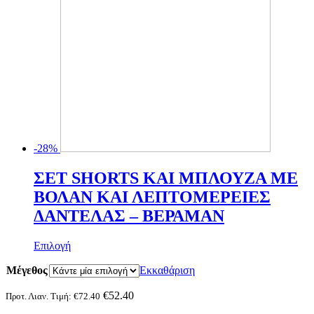
προϊόντος
-28%
ΣΕΤ SHORTS ΚΑΙ ΜΠΛΟΥΖΑ ΜΕ
ΒΟΛΑΝ ΚΑΙ ΛΕΠΤΟΜΕΡΕΙΕΣ
ΔΑΝΤΕΛΑΣ – ΒΕΡΑΜΑΝ
Αυτό
Επιλογή
το
Μέγεθος
προϊόν
Εκκαθάριση
έχει
πολλαπλές
€
52.40
Προτ. Λιαν. Τιμή:
€
72.40
παραλλαγές.