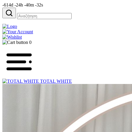
-614d -24h -40m -32s
Αναζήτηση
για:
0
TOTAL WHITE