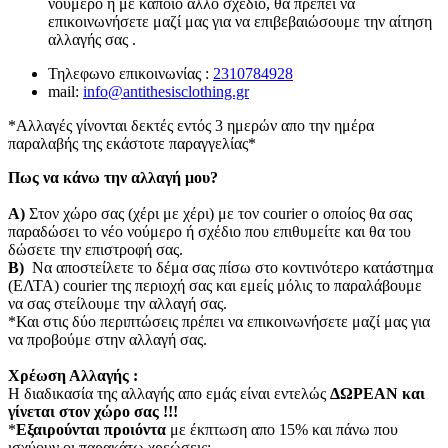
νούμερο ή με κάποιο άλλο σχέδιο, θα πρέπει να
επικοινωνήσετε μαζί μας για να επιβεβαιώσουμε την αίτηση
αλλαγής σας .
Τηλεφωνο επικοινωνίας :
2310784928
mail:
info@antithesisclothing.gr
*Αλλαγές γίνονται δεκτές εντός 3 ημερών απο την ημέρα
παραλαβής της εκάστοτε παραγγελίας*
Πως να κάνω την αλλαγή μου?
Α)
Στον χώρο σας (χέρι με χέρι) με τον courier o οποίος θα σας
παραδώσει το νέο νούμερο ή σχέδιο που επιθυμείτε και θα του
δώσετε την επιστροφή σας.
Β)
Να αποστείλετε το δέμα σας πίσω στο κοντινότερο κατάστημα
(ΕΛΤΑ) courier της περιοχή σας και εμείς μόλις το παραλάβουμε
να σας στείλουμε την αλλαγή σας.
*Και στις δύο περιπτώσεις πρέπει να επικοινωνήσετε μαζί μας για
να προβούμε στην αλλαγή σας.
Χρέωση Αλλαγής :
Η διαδικασία της αλλαγής απο εμάς είναι εντελώς
ΔΩΡΕΑΝ και
γίνεται στον χώρο σας !!!
*
Εξαιρούνται προιόντα
με έκπτωση απο 15% και πάνω που
ισχύουν οι παρακάτω χρεώσεις: