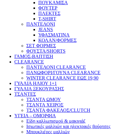
ΠΟΥΚΑΜΙΣΑ
ΦΟΥΤΕΡ
ΠΛΕΚΤΕΣ
T-SHIRT
ΠΑΝΤΕΛΟΝΙ
JEANS
ΥΦΑΣΜΑΤΙΝΑ
ΚΟΛΑΝ/ΦΟΡΜΕΣ
ΣΕΤ ΦΟΡΜΕΣ
ΦΟΥΣΤΑ/SHORTS
ΓΑΜΟΣ-ΒΑΠΤΙΣΗ
CLEARANCE
ΠΑΝΤΕΛΟΝΙ CLEARANCE
ΠΑΝΩΦΟΡΙ/ΓΟΥΝΑ CLEARANCE
WINTER CLEARANCE ΕΩΣ 19,90
ΓΥΑΛΙΑ ΗΛΙΟΥ 1+1
ΓΥΑΛΙΑ ΞΕΚΟΥΡΑΣΗΣ
ΤΣΑΝΤΕΣ
ΤΣΑΝΤΑ ΩΜΟΥ
ΤΣΑΝΤΑ ΧΕΙΡΟΣ
ΤΣΑΝΤΑ ΦΑΚΕΛΟΣ/CLUTCH
ΥΓΕΙΑ – ΟΜΟΡΦΙΑ
Είδη καλλωπισμού & μακιγιάζ
Ισιωτικές μαλλιών και ηλεκτρικές βούρτσες
Μπουκλιέρες μαλλιών