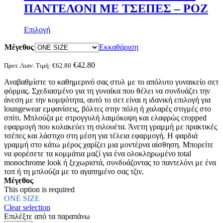
ΠΑΝΤΕΛΟΝΙ ΜΕ ΤΣΕΠΕΣ – ΡΟΖ
Αυτό
Επιλογή
το
Μέγεθος
προϊόν
Εκκαθάριση
έχει
πολλαπλές
€
42.80
Προτ. Λιαν. Τιμή:
€
62.80
παραλλαγές.
Αναβαθμίστε το καθημερινό σας στυλ με το απόλυτο γυναικείο σετ
Οι
φόρμας. Σχεδιασμένο για τη γυναίκα που θέλει να συνδυάζει την
επιλογές
άνεση με την κομψότητα, αυτό το σετ είναι η ιδανική επιλογή για
μπορούν
loungewear εμφανίσεις, βόλτες στην πόλη ή χαλαρές στιγμές στο
να
σπίτι. Μπλούζα με στρογγυλή λαιμόκοψη και ελαφρώς cropped
επιλεγούν
εφαρμογή που κολακεύει τη σιλουέτα. Άνετη γραμμή με πρακτικές
στη
τσέπες και λάστιχο στη μέση για τέλεια εφαρμογή. Η φαρδιά
σελίδα
γραμμή στο κάτω μέρος χαρίζει μια μοντέρνα αίσθηση. Μπορείτε
του
να φορέσετε τα κομμάτια μαζί για ένα ολοκληρωμένο total
προϊόντος
monochrome look ή ξεχωριστά, συνδυάζοντας το παντελόνι με ένα
τοπ ή τη μπλούζα με το αγαπημένο σας τζιν.
Μέγεθος
This option is required
ONE SIZE
Clear selection
Επιλέξτε από τα παραπάνω