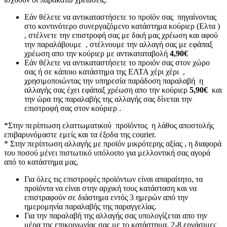
Εάν θέλετε να αντικαταστήσετε το προϊόν σας πηγαίνοντας
στο κοντινότερο συνεργαζόμενο κατάστημα κούριερ (Ελτα )
, στέλνετε την επιστροφή σας με δική μας χρέωση και αφού
την παραλάβουμε , στέλνουμε την αλλαγή σας με εφάπαξ
χρέωση απο την κούριερ με αντικαταταβολή
4,90€
Εάν θέλετε να αντικαταστήσετε το προιόν σας στον χώρο
σας ή σε κάποιο κατάστημα της ΕΛΤΑ χέρι χέρι ,
χρησιμοποιώντας την υπηρεσία παράδοση παραλαβή η
αλλαγής σας έχει εφάπαξ χρέωση απο την κούριερ
5,90€
και
την ώρα της παραλαβής της αλλαγής σας δίνεται την
επιστροφή σας στον κούριερ .
*Στην περίπτωση ελαττωματικού προϊόντος η λάθος αποστολής
επιβαρυνόμαστε εμείς και τα έξοδα της courier.
* Στην περίπτωση αλλαγής με προϊόν μικρότερης αξίας , η διαφορά
του ποσού μένει πιστωτικό υπόλοιπο για μελλοντική σας αγορά
από το κατάστημα μας.
Για όλες τις επιστροφές προϊόντων είναι απαραίτητο, τα
προϊόντα να είναι στην αρχική τους κατάσταση και να
επιστραφούν σε διάστημα εντός 3 ημερών από την
ημερομηνία παραλαβής της παραγγελίας.
Για την παραλαβή της αλλαγής σας υπολογίζεται απο την
μέρα της επικοινωνίας σας με το κατάστημα, 2-8 εργάσιμες