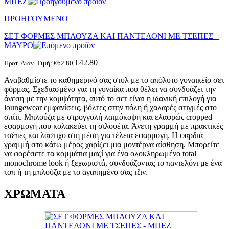
ΜΠΕΖ
ΠΡΟΗΓΟΥΜΕΝΟ
ΣΕΤ ΦΟΡΜΕΣ ΜΠΛΟΥΖΑ ΚΑΙ ΠΑΝΤΕΛΟΝΙ ΜΕ ΤΣΕΠΕΣ –
ΜΑΥΡΟ
€
42.80
Προτ. Λιαν. Τιμή:
€
62.80
Αναβαθμίστε το καθημερινό σας στυλ με το απόλυτο γυναικείο σετ
φόρμας. Σχεδιασμένο για τη γυναίκα που θέλει να συνδυάζει την
άνεση με την κομψότητα, αυτό το σετ είναι η ιδανική επιλογή για
loungewear εμφανίσεις, βόλτες στην πόλη ή χαλαρές στιγμές στο
σπίτι. Μπλούζα με στρογγυλή λαιμόκοψη και ελαφρώς cropped
εφαρμογή που κολακεύει τη σιλουέτα. Άνετη γραμμή με πρακτικές
τσέπες και λάστιχο στη μέση για τέλεια εφαρμογή. Η φαρδιά
γραμμή στο κάτω μέρος χαρίζει μια μοντέρνα αίσθηση. Μπορείτε
να φορέσετε τα κομμάτια μαζί για ένα ολοκληρωμένο total
monochrome look ή ξεχωριστά, συνδυάζοντας το παντελόνι με ένα
τοπ ή τη μπλούζα με το αγαπημένο σας τζιν.
ΧΡΩΜΑΤΑ