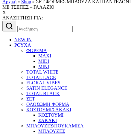
Αρχική
»
Shop
»
ΣΕΤ ΦΟΡΜΕΣ ΜΠΛΟΥΖΑ ΚΑΙ ΠΑΝΤΕΛΟΝΙ
ΜΕ ΤΣΕΠΕΣ – ΓΑΛΑΖΙΟ
X
AΝΑΖΗΤΗΣΗ ΓΙΑ:
Αναζήτηση
για:
NEW IN
ΡΟΥΧΑ
ΦΟΡΕΜΑ
MAXI
MIDI
MINI
TOTAL WHITE
TOTAL LACE
FLORAL VIBES
SATIN ELEGANCE
TOTAL BLACK
ΣΕΤ
ΟΛΟΣΩΜΗ ΦΟΡΜΑ
ΚΟΣΤΟΥΜΙ/ΣΑΚΑΚΙ
ΚΟΣΤΟΥΜΙ
ΣΑΚΑΚΙ
ΜΠΛΟΥΖΕΣ/ΠΟΥΚΑΜΙΣΑ
ΜΠΛΟΥΖΕΣ