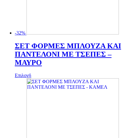
-32%
ΣΕΤ ΦΟΡΜΕΣ ΜΠΛΟΥΖΑ ΚΑΙ
ΠΑΝΤΕΛΟΝΙ ΜΕ ΤΣΕΠΕΣ –
ΜΑΥΡΟ
Αυτό
Επιλογή
το
προϊόν
έχει
πολλαπλές
παραλλαγές.
Οι
επιλογές
μπορούν
να
επιλεγούν
στη