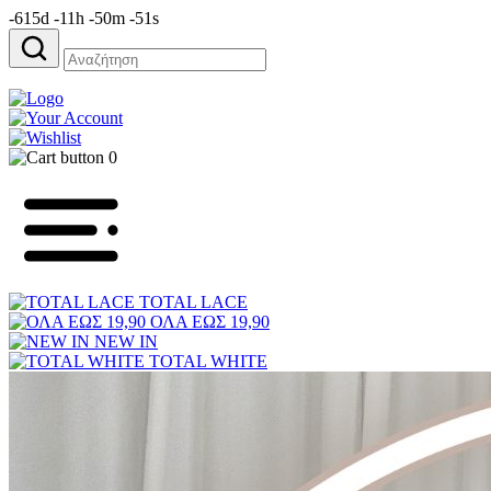
-615d -11h -50m -51s
Αναζήτηση
για:
0
TOTAL LACE
ΟΛΑ ΕΩΣ 19,90
NEW IN
TOTAL WHITE