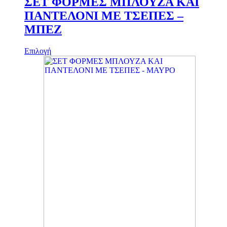
ΣΕΤ ΦΟΡΜΕΣ ΜΠΛΟΥΖΑ ΚΑΙ
ΠΑΝΤΕΛΟΝΙ ΜΕ ΤΣΕΠΕΣ –
ΜΠΕΖ
Αυτό
Επιλογή
το
προϊόν
έχει
πολλαπλές
παραλλαγές.
Οι
επιλογές
μπορούν
να
επιλεγούν
στη
σελίδα
του
προϊόντος