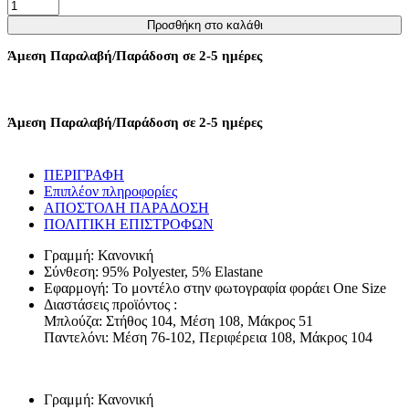
ΣΕΤ
ΦΟΡΜΕΣ
Προσθήκη στο καλάθι
ΜΠΛΟΥΖΑ
ΚΑΙ
Άμεση Παραλαβή/Παράδοση σε 2-5 ημέρες
ΠΑΝΤΕΛΟΝΙ
ΜΕ
ΤΣΕΠΕΣ
-
Άμεση Παραλαβή/Παράδοση σε 2-5 ημέρες
ΓΑΛΑΖΙΟ
ποσότητα
ΠΕΡΙΓΡΑΦΗ
Επιπλέον πληροφορίες
ΑΠΟΣΤΟΛΗ ΠΑΡΑΔΟΣΗ
ΠΟΛΙΤΙΚΗ ΕΠΙΣΤΡΟΦΩΝ
Γραμμή: Κανονική
Σύνθεση: 95% Polyester, 5% Elastane
Εφαρμογή: Το μοντέλο στην φωτογραφία φοράει One Size
Διαστάσεις προϊόντος :
Μπλούζα: Στήθος 104, Μέση 108, Μάκρος 51
Παντελόνι: Μέση 76-102, Περιφέρεια 108, Μάκρος 104
Γραμμή: Κανονική