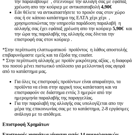
την παραλάβουμε , στέλνουμε την αλλαγή σας με εφάπαξ
χρέωση απο την κούριερ με αντικαταταβολή
4,90€
Εάν θέλετε να αντικαταστήσετε το προιόν σας στον χώρο
σας ή σε κάποιο κατάστημα της ΕΛΤΑ χέρι χέρι ,
χρησιμοποιώντας την υπηρεσία παράδοση παραλαβή η
αλλαγής σας έχει εφάπαξ χρέωση απο την κούριερ
5,90€
και
την ώρα της παραλαβής της αλλαγής σας δίνεται την
επιστροφή σας στον κούριερ .
*Στην περίπτωση ελαττωματικού προϊόντος η λάθος αποστολής
επιβαρυνόμαστε εμείς και τα έξοδα της courier.
* Στην περίπτωση αλλαγής με προϊόν μικρότερης αξίας , η διαφορά
του ποσού μένει πιστωτικό υπόλοιπο για μελλοντική σας αγορά
από το κατάστημα μας.
Για όλες τις επιστροφές προϊόντων είναι απαραίτητο, τα
προϊόντα να είναι στην αρχική τους κατάσταση και να
επιστραφούν σε διάστημα εντός 3 ημερών από την
ημερομηνία παραλαβής της παραγγελίας.
Για την παραλαβή της αλλαγής σας υπολογίζεται απο την
μέρα της επικοινωνίας σας με το κατάστημα, 2-8 εργάσιμες
ανάλογα με το απόθεμα.
Επιστροφή Χρημάτων
Επιστροφές χρημάτων γίνονται εντός 14 ημερολογιακών