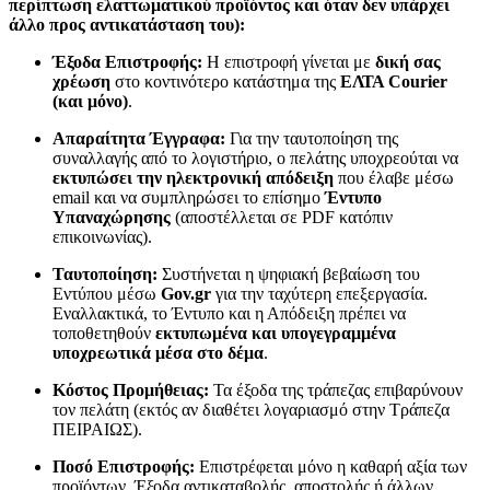
περίπτωση ελαττωματικού προϊόντος και όταν δεν υπάρχει
άλλο προς αντικατάσταση του):
Έξοδα Επιστροφής:
Η επιστροφή γίνεται με
δική σας
χρέωση
στο κοντινότερο κατάστημα της
ΕΛΤΑ Courier
(και μόνο)
.
Απαραίτητα Έγγραφα:
Για την ταυτοποίηση της
συναλλαγής από το λογιστήριο, ο πελάτης υποχρεούται να
εκτυπώσει την ηλεκτρονική απόδειξη
που έλαβε μέσω
email και να συμπληρώσει το επίσημο
Έντυπο
Υπαναχώρησης
(αποστέλλεται σε PDF κατόπιν
επικοινωνίας).
Ταυτοποίηση:
Συστήνεται η ψηφιακή βεβαίωση του
Εντύπου μέσω
Gov.gr
για την ταχύτερη επεξεργασία.
Εναλλακτικά, το Έντυπο και η Απόδειξη πρέπει να
τοποθετηθούν
εκτυπωμένα και υπογεγραμμένα
υποχρεωτικά μέσα στο δέμα
.
Κόστος Προμήθειας:
Τα έξοδα της τράπεζας επιβαρύνουν
τον πελάτη (εκτός αν διαθέτει λογαριασμό στην Τράπεζα
ΠΕΙΡΑΙΩΣ).
Ποσό Επιστροφής:
Επιστρέφεται μόνο η καθαρή αξία των
προϊόντων. Έξοδα αντικαταβολής, αποστολής ή άλλων