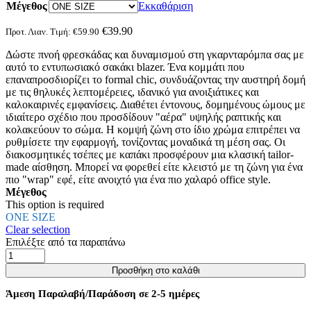
Μέγεθος
προϊόν
Εκκαθάριση
έχει
πολλαπλές
€
39.90
Προτ. Λιαν. Τιμή:
€
59.90
παραλλαγές.
Δώστε πνοή φρεσκάδας και δυναμισμού στη γκαρνταρόμπα σας με
Οι
αυτό το εντυπωσιακό σακάκι blazer. Ένα κομμάτι που
επιλογές
επαναπροσδιορίζει το formal chic, συνδυάζοντας την αυστηρή δομή
μπορούν
με τις θηλυκές λεπτομέρειες, ιδανικό για ανοιξιάτικες και
να
καλοκαιρινές εμφανίσεις. Διαθέτει έντονους, δομημένους ώμους με
επιλεγούν
ιδιαίτερο σχέδιο που προσδίδουν "αέρα" υψηλής ραπτικής και
στη
κολακεύουν το σώμα. Η κομψή ζώνη στο ίδιο χρώμα επιτρέπει να
σελίδα
ρυθμίσετε την εφαρμογή, τονίζοντας μοναδικά τη μέση σας. Οι
του
διακοσμητικές τσέπες με καπάκι προσφέρουν μια κλασική tailor-
προϊόντος
made αίσθηση. Μπορεί να φορεθεί είτε κλειστό με τη ζώνη για ένα
πιο "wrap" εφέ, είτε ανοιχτό για ένα πιο χαλαρό office style.
Μέγεθος
This option is required
ONE SIZE
Clear selection
Επιλέξτε από τα παραπάνω
ΣΑΚΑΚΙ
BLAZER
Προσθήκη στο καλάθι
ΜΕ
ΛΕΠΤΗ
Άμεση Παραλαβή/Παράδοση σε 2-5 ημέρες
ΖΩΝΗ