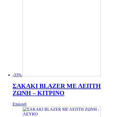
-33%
ΣΑΚΑΚΙ BLAZER ΜΕ ΛΕΠΤΗ
ΖΩΝΗ – ΚΙΤΡΙΝΟ
Αυτό
Επιλογή
το
προϊόν