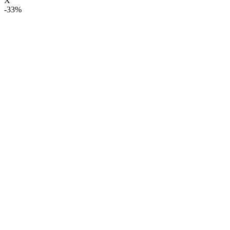
X
-33%