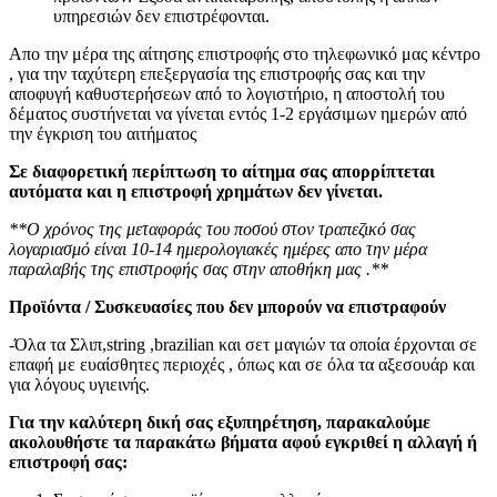
υπηρεσιών δεν επιστρέφονται.
Απο την μέρα της αίτησης επιστροφής στο τηλεφωνικό μας κέντρο
, για την ταχύτερη επεξεργασία της επιστροφής σας και την
αποφυγή καθυστερήσεων από το λογιστήριο, η αποστολή του
δέματος συστήνεται να γίνεται εντός 1-2 εργάσιμων ημερών από
την έγκριση του αιτήματος
Σε διαφορετική περίπτωση το αίτημα σας απορρίπτεται
αυτόματα και η επιστροφή χρημάτων δεν γίνεται.
**Ο χρόνος της μεταφοράς του ποσού στον τραπεζικό σας
λογαριασμό είναι 10-14 ημερολογιακές ημέρες απο την μέρα
παραλαβής της επιστροφής σας στην αποθήκη μας .**
Προϊόντα / Συσκευασίες που δεν μπορούν να επιστραφούν
-Όλα τα Σλιπ,string ,brazilian και σετ μαγιών τα οποία έρχονται σε
επαφή με ευαίσθητες περιοχές , όπως και σε όλα τα αξεσουάρ και
για λόγους υγιεινής.
Για την καλύτερη δική σας εξυπηρέτηση, παρακαλούμε
ακολουθήστε τα παρακάτω βήματα αφού εγκριθεί η αλλαγή ή
επιστροφή σας: