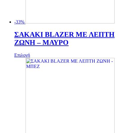
-33%
ΣΑΚΑΚΙ BLAZER ΜΕ ΛΕΠΤΗ
ΖΩΝΗ – ΜΑΥΡΟ
Αυτό
Επιλογή
το
προϊόν
έχει
πολλαπλές
παραλλαγές.
Οι
επιλογές
μπορούν
να
επιλεγούν
στη
σελίδα
του
προϊόντος