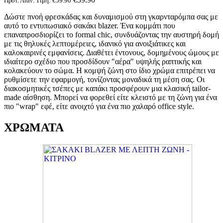
Προτ. Λιαν. Τιμή:
€
59.90
Δώστε πνοή φρεσκάδας και δυναμισμού στη γκαρνταρόμπα σας με
αυτό το εντυπωσιακό σακάκι blazer. Ένα κομμάτι που
επαναπροσδιορίζει το formal chic, συνδυάζοντας την αυστηρή δομή
με τις θηλυκές λεπτομέρειες, ιδανικό για ανοιξιάτικες και
καλοκαιρινές εμφανίσεις. Διαθέτει έντονους, δομημένους ώμους με
ιδιαίτερο σχέδιο που προσδίδουν "αέρα" υψηλής ραπτικής και
κολακεύουν το σώμα. Η κομψή ζώνη στο ίδιο χρώμα επιτρέπει να
ρυθμίσετε την εφαρμογή, τονίζοντας μοναδικά τη μέση σας. Οι
διακοσμητικές τσέπες με καπάκι προσφέρουν μια κλασική tailor-
made αίσθηση. Μπορεί να φορεθεί είτε κλειστό με τη ζώνη για ένα
πιο "wrap" εφέ, είτε ανοιχτό για ένα πιο χαλαρό office style.
ΧΡΩΜΑΤΑ