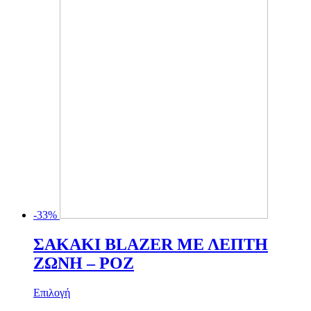
να
επιλεγούν
στη
σελίδα
του
προϊόντος
-33%
ΣΑΚΑΚΙ BLAZER ΜΕ ΛΕΠΤΗ
ΖΩΝΗ – ΡΟΖ
Αυτό
Επιλογή
το