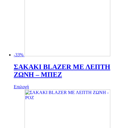
-33%
ΣΑΚΑΚΙ BLAZER ΜΕ ΛΕΠΤΗ
ΖΩΝΗ – ΜΠΕΖ
Αυτό
Επιλογή
το
προϊόν
έχει
πολλαπλές
παραλλαγές.
Οι
επιλογές
μπορούν