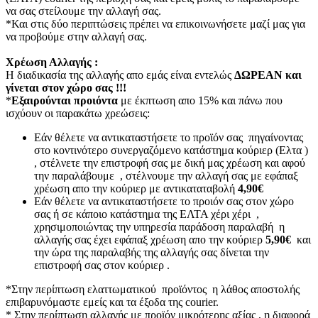
να σας στείλουμε την αλλαγή σας.
*Και στις δύο περιπτώσεις πρέπει να επικοινωνήσετε μαζί μας για
να προβούμε στην αλλαγή σας.
Χρέωση Αλλαγής :
Η διαδικασία της αλλαγής απο εμάς είναι εντελώς
ΔΩΡΕΑΝ και
γίνεται στον χώρο σας !!!
*
Εξαιρούνται προιόντα
με έκπτωση απο 15% και πάνω που
ισχύουν οι παρακάτω χρεώσεις:
Εάν θέλετε να αντικαταστήσετε το προϊόν σας πηγαίνοντας
στο κοντινότερο συνεργαζόμενο κατάστημα κούριερ (Ελτα )
, στέλνετε την επιστροφή σας με δική μας χρέωση και αφού
την παραλάβουμε , στέλνουμε την αλλαγή σας με εφάπαξ
χρέωση απο την κούριερ με αντικαταταβολή
4,90€
Εάν θέλετε να αντικαταστήσετε το προιόν σας στον χώρο
σας ή σε κάποιο κατάστημα της ΕΛΤΑ χέρι χέρι ,
χρησιμοποιώντας την υπηρεσία παράδοση παραλαβή η
αλλαγής σας έχει εφάπαξ χρέωση απο την κούριερ
5,90€
και
την ώρα της παραλαβής της αλλαγής σας δίνεται την
επιστροφή σας στον κούριερ .
*Στην περίπτωση ελαττωματικού προϊόντος η λάθος αποστολής
επιβαρυνόμαστε εμείς και τα έξοδα της courier.
* Στην περίπτωση αλλαγής με προϊόν μικρότερης αξίας , η διαφορά