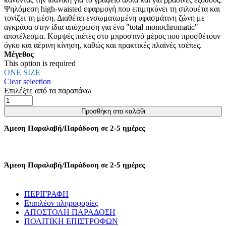
επιλεγούν
Ψηλόμεση high-waisted εφαρμογή που επιμηκύνει τη σιλουέτα και
στη
τονίζει τη μέση. Διαθέτει ενσωματωμένη υφασμάτινη ζώνη με
σελίδα
αγκράφα στην ίδια απόχρωση για ένα "total monochromatic"
του
αποτέλεσμα. Κομψές πιέτες στο μπροστινό μέρος που προσθέτουν
προϊόντος
όγκο και αέρινη κίνηση, καθώς και πρακτικές πλαϊνές τσέπες.
Μέγεθος
This option is required
ONE SIZE
Clear selection
Επιλέξτε από τα παραπάνω
ΠΑΝΤΕΛΟΝΑ
ΥΦΑΣΜΑΤΙΝΗ
Προσθήκη στο καλάθι
ΨΗΛΟΜΕΣΗ
ΜΕ
Άμεση Παραλαβή/Παράδοση σε 2-5 ημέρες
ΖΩΝΗ
-
ΓΚΡΙ
ποσότητα
Άμεση Παραλαβή/Παράδοση σε 2-5 ημέρες
ΠΕΡΙΓΡΑΦΗ
Επιπλέον πληροφορίες
ΑΠΟΣΤΟΛΗ ΠΑΡΑΔΟΣΗ
ΠΟΛΙΤΙΚΗ ΕΠΙΣΤΡΟΦΩΝ