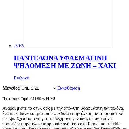
-36%
ΠΑΝΤΕΛΟΝΑ ΥΦΑΣΜΑΤΙΝΗ
ΨΗΛΟΜΕΣΗ ΜΕ ΖΩΝΗ – ΧΑΚΙ
Αυτό
Επιλογή
το
Μέγεθος
προϊόν
Εκκαθάριση
έχει
πολλαπλές
€
34.90
Προτ. Λιαν. Τιμή:
€
54.90
παραλλαγές.
Αναβαθμίστε το στυλ σας με την απόλυτη υφασμάτινη παντελόνα,
Οι
ένα must-have κομμάτι που συνδυάζει την άνεση με το σοφιστικέ
επιλογές
design. Σχεδιασμένη για τη σύγχρονη γυναίκα, η παντελόνα
μπορούν
προσφέρει την τέλεια ισορροπία ανάμεσα στο formal και το chic,
να
κάνοντας την ιδανική για το γραφείο αλλά και για βραδινές εξόδους.