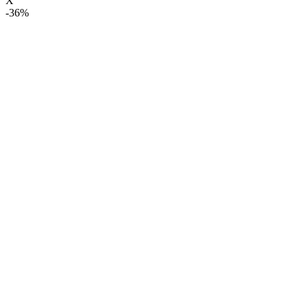
X
-36%