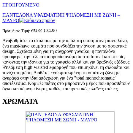
ΠΡΟΗΓΟΥΜΕΝΟ
ΠΑΝΤΕΛΟΝΑ ΥΦΑΣΜΑΤΙΝΗ ΨΗΛΟΜΕΣΗ ΜΕ ΖΩΝΗ –
ΜΑΥΡΟ
€
34.90
Προτ. Λιαν. Τιμή:
€
54.90
Αναβαθμίστε το στυλ σας με την απόλυτη υφασμάτινη παντελόνα,
ένα must-have κομμάτι που συνδυάζει την άνεση με το σοφιστικέ
design. Σχεδιασμένη για τη σύγχρονη γυναίκα, η παντελόνα
προσφέρει την τέλεια ισορροπία ανάμεσα στο formal και το chic,
κάνοντας την ιδανική για το γραφείο αλλά και για βραδινές εξόδους.
Ψηλόμεση high-waisted εφαρμογή που επιμηκύνει τη σιλουέτα και
τονίζει τη μέση. Διαθέτει ενσωματωμένη υφασμάτινη ζώνη με
αγκράφα στην ίδια απόχρωση για ένα "total monochromatic"
αποτέλεσμα. Κομψές πιέτες στο μπροστινό μέρος που προσθέτουν
όγκο και αέρινη κίνηση, καθώς και πρακτικές πλαϊνές τσέπες.
ΧΡΩΜΑΤΑ