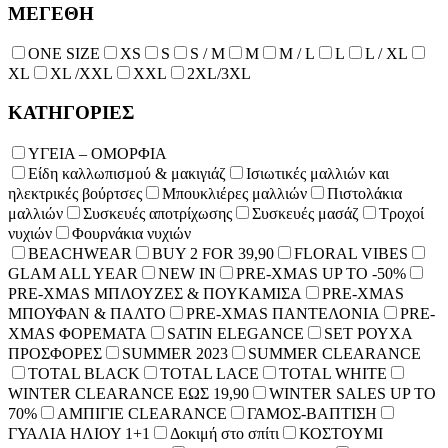
ΜΕΓΕΘΗ
ONE SIZE
XS
S
S / M
Μ
M / L
L
L / XL
XL
XL /XXL
XXL
2XL/3XL
ΚΑΤΗΓΟΡΙΕΣ
ΥΓΕΙΑ – ΟΜΟΡΦΙΑ
Είδη καλλωπισμού & μακιγιάζ
Ισιωτικές μαλλιών και
ηλεκτρικές βούρτσες
Μπουκλιέρες μαλλιών
Πιστολάκια
μαλλιών
Συσκευές αποτρίχωσης
Συσκευές μασάζ
Τροχοί
νυχιών
Φουρνάκια νυχιών
BEACHWEAR
BUY 2 FOR 39,90
FLORAL VIBES
GLAM ALL YEAR
NEW IN
PRE-XMAS UP TO -50%
PRE-XMAS ΜΠΛΟΥΖΕΣ & ΠΟΥΚΑΜΙΣΑ
PRE-XMAS
ΜΠΟΥΦΑΝ & ΠΑΛΤΟ
PRE-XMAS ΠΑΝΤΕΛΟΝΙΑ
PRE-
XMAS ΦΟΡΕΜΑΤΑ
SATIN ELEGANCE
SET ΡΟΥΧΑ
ΠΡΟΣΦΟΡΕΣ
SUMMER 2023
SUMMER CLEARANCE
TOTAL BLACK
TOTAL LACE
TOTAL WHITE
WINTER CLEARANCE ΕΩΣ 19,90
WINTER SALES UP TO
70%
ΑΜΠΙΓΙΕ CLEARANCE
ΓΑΜΟΣ-ΒΑΠΤΙΣΗ
ΓΥΑΛΙΑ ΗΛΙΟΥ 1+1
Δοκιμή στο σπίτι
ΚΟΣΤΟΥΜΙ