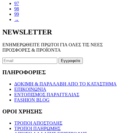
97
επιλογές
98
μπορούν
99
να
→
επιλεγούν
στη
σελίδα
NEWSLETTER
του
προϊόντος
ΕΝΗΜΕΡΩΘΕΙΤΕ ΠΡΩΤΟΙ ΓΙΑ ΟΛΕΣ ΤΙΣ ΝΕΕΣ
ΠΡΟΣΦΟΡΕΣ & ΠΡΟΪΟΝΤΑ
ΠΛΗΡΟΦΟΡΙΕΣ
ΔΟΚΙΜΗ & ΠΑΡΑΛΑΒΗ ΑΠΟ ΤΟ ΚΑΤΑΣΤΗΜΑ
ΕΠΙΚΟΙΝΩΝΙΑ
ΕΝΤΟΠΙΣΜΟΣ ΠΑΡΑΓΓΕΛΙΑΣ
FASHION BLOG
ΟΡΟΙ ΧΡΗΣΗΣ
ΤΡΟΠΟΙ ΑΠΟΣΤΟΛΗΣ
ΤΡΟΠΟΙ ΠΛΗΡΩΜΗΣ