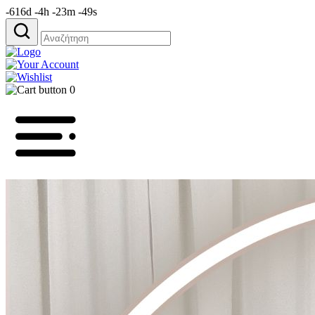
-616d -4h -23m -49s
Αναζήτηση
για:
0