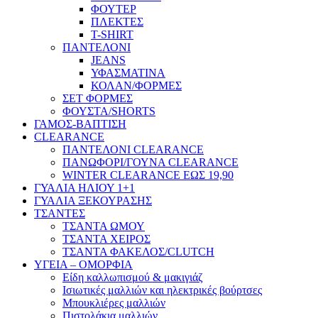
ΦΟΥΤΕΡ
ΠΛΕΚΤΕΣ
T-SHIRT
ΠΑΝΤΕΛΟΝΙ
JEANS
ΥΦΑΣΜΑΤΙΝΑ
ΚΟΛΑΝ/ΦΟΡΜΕΣ
ΣΕΤ ΦΟΡΜΕΣ
ΦΟΥΣΤΑ/SHORTS
ΓΑΜΟΣ-ΒΑΠΤΙΣΗ
CLEARANCE
ΠΑΝΤΕΛΟΝΙ CLEARANCE
ΠΑΝΩΦΟΡΙ/ΓΟΥΝΑ CLEARANCE
WINTER CLEARANCE ΕΩΣ 19,90
ΓΥΑΛΙΑ ΗΛΙΟΥ 1+1
ΓΥΑΛΙΑ ΞΕΚΟΥΡΑΣΗΣ
ΤΣΑΝΤΕΣ
ΤΣΑΝΤΑ ΩΜΟΥ
ΤΣΑΝΤΑ ΧΕΙΡΟΣ
ΤΣΑΝΤΑ ΦΑΚΕΛΟΣ/CLUTCH
ΥΓΕΙΑ – ΟΜΟΡΦΙΑ
Είδη καλλωπισμού & μακιγιάζ
Ισιωτικές μαλλιών και ηλεκτρικές βούρτσες
Μπουκλιέρες μαλλιών
Πιστολάκια μαλλιών