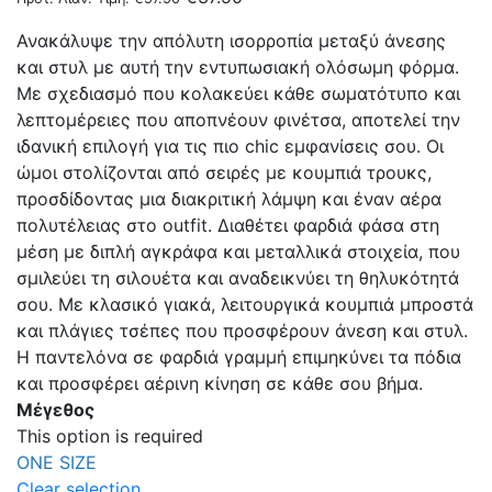
πολλαπλές
Ανακάλυψε την απόλυτη ισορροπία μεταξύ άνεσης
παραλλαγές.
και στυλ με αυτή την εντυπωσιακή ολόσωμη φόρμα.
Οι
Με σχεδιασμό που κολακεύει κάθε σωματότυπο και
επιλογές
λεπτομέρειες που αποπνέουν φινέτσα, αποτελεί την
μπορούν
ιδανική επιλογή για τις πιο chic εμφανίσεις σου. Οι
να
ώμοι στολίζονται από σειρές με κουμπιά τρουκς,
επιλεγούν
προσδίδοντας μια διακριτική λάμψη και έναν αέρα
στη
πολυτέλειας στο outfit. Διαθέτει φαρδιά φάσα στη
σελίδα
μέση με διπλή αγκράφα και μεταλλικά στοιχεία, που
του
σμιλεύει τη σιλουέτα και αναδεικνύει τη θηλυκότητά
προϊόντος
σου. Με κλασικό γιακά, λειτουργικά κουμπιά μπροστά
και πλάγιες τσέπες που προσφέρουν άνεση και στυλ.
Η παντελόνα σε φαρδιά γραμμή επιμηκύνει τα πόδια
και προσφέρει αέρινη κίνηση σε κάθε σου βήμα.
Μέγεθος
This option is required
ONE SIZE
Clear selection