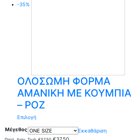
-35%
επιλεγούν
στη
σελίδα
του
προϊόντος
ΟΛΟΣΩΜΗ ΦΟΡΜΑ
ΑΜΑΝΙΚΗ ΜΕ ΚΟΥΜΠΙΑ
– ΡΟΖ
Αυτό
Επιλογή
το
Μέγεθος
Εκκαθάριση
προϊόν
€
37.50
έχει
Προτ. Λιαν. Τιμή:
€
57.50