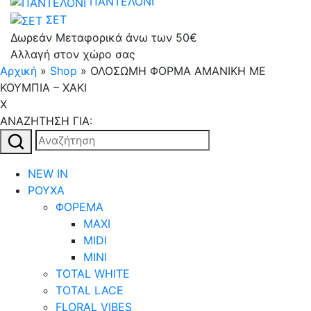
ΠΑΝΤΕΛΟΝΙ
ΣΕΤ
Δωρεάν Μεταφορικά άνω των 50€
Αλλαγή στον χώρο σας
Αρχική
»
Shop
»
ΟΛΟΣΩΜΗ ΦΟΡΜΑ ΑΜΑΝΙΚΗ ΜΕ
ΚΟΥΜΠΙΑ – ΧΑΚΙ
X
AΝΑΖΗΤΗΣΗ ΓΙΑ:
Αναζήτηση
για:
NEW IN
ΡΟΥΧΑ
ΦΟΡΕΜΑ
MAXI
MIDI
MINI
TOTAL WHITE
TOTAL LACE
FLORAL VIBES