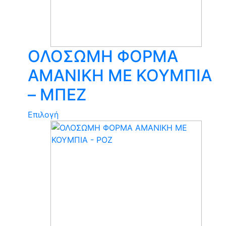
ΟΛΟΣΩΜΗ ΦΟΡΜΑ
ΑΜΑΝΙΚΗ ΜΕ ΚΟΥΜΠΙΑ
– ΜΠΕΖ
Αυτό
Επιλογή
το
προϊόν
έχει
πολλαπλές
παραλλαγές.
Οι
επιλογές
μπορούν
να