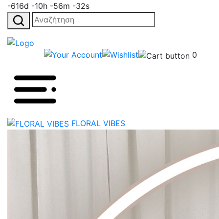
-616d -10h -56m -32s
Αναζήτηση
για:
0
FLORAL VIBES