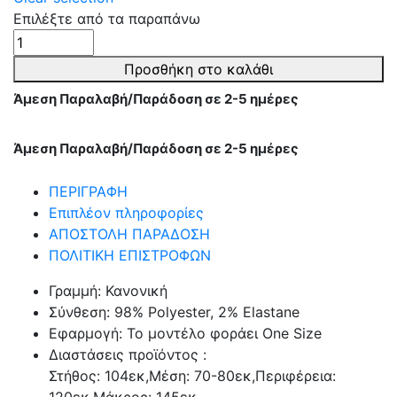
Επιλέξτε από τα παραπάνω
ΟΛΟΣΩΜΗ
ΦΟΡΜΑ
Προσθήκη στο καλάθι
ΑΜΑΝΙΚΗ
Άμεση Παραλαβή/Παράδοση σε 2-5 ημέρες
ΜΕ
ΚΟΥΜΠΙΑ
-
Άμεση Παραλαβή/Παράδοση σε 2-5 ημέρες
ΧΑΚΙ
ποσότητα
ΠΕΡΙΓΡΑΦΗ
Επιπλέον πληροφορίες
ΑΠΟΣΤΟΛΗ ΠΑΡΑΔΟΣΗ
ΠΟΛΙΤΙΚΗ ΕΠΙΣΤΡΟΦΩΝ
Γραμμή: Κανονική
Σύνθεση: 98% Polyester, 2% Elastane
Εφαρμογή: Το μοντέλο φοράει One Size
Διαστάσεις προϊόντος :
Στήθος: 104εκ,Μέση: 70-80εκ,Περιφέρεια: