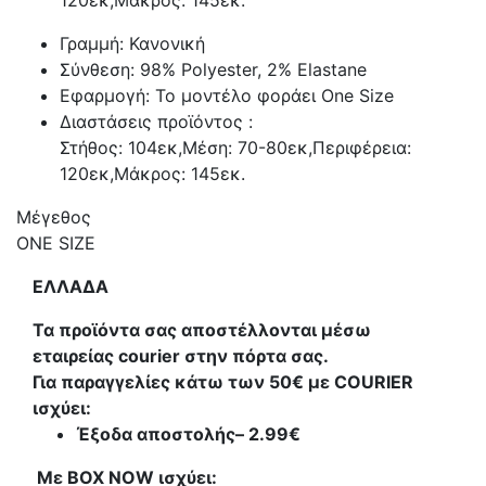
120εκ,Μάκρος: 145εκ.
Γραμμή: Κανονική
Σύνθεση: 98% Polyester, 2% Elastane
Εφαρμογή: Το μοντέλο φοράει One Size
Διαστάσεις προϊόντος :
Στήθος: 104εκ,Μέση: 70-80εκ,Περιφέρεια:
120εκ,Μάκρος: 145εκ.
Μέγεθος
ONE SIZE
ΕΛΛΑΔΑ
Τα προϊόντα σας αποστέλλονται μέσω
εταιρείας courier στην πόρτα σας.
Για παραγγελίες κάτω των 50€ με COURIER
ισχύει:
Έξοδα αποστολής
– 2.99€
Με BOX NOW ισχύει: