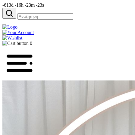
-613d -16h -23m -23s
Αναζήτηση
για:
0