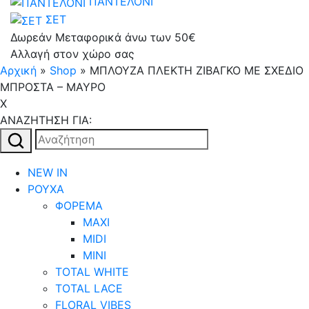
ΠΑΝΤΕΛΟΝΙ
ΣΕΤ
Δωρεάν Μεταφορικά άνω των 50€
Αλλαγή στον χώρο σας
Αρχική
»
Shop
»
MΠΛΟΥΖΑ ΠΛΕΚΤΗ ΖΙΒΑΓΚΟ ΜΕ ΣΧΕΔΙΟ
ΜΠΡΟΣΤΑ – ΜΑΥΡΟ
X
AΝΑΖΗΤΗΣΗ ΓΙΑ:
Αναζήτηση
για:
NEW IN
ΡΟΥΧΑ
ΦΟΡΕΜΑ
MAXI
MIDI
MINI
TOTAL WHITE
TOTAL LACE
FLORAL VIBES