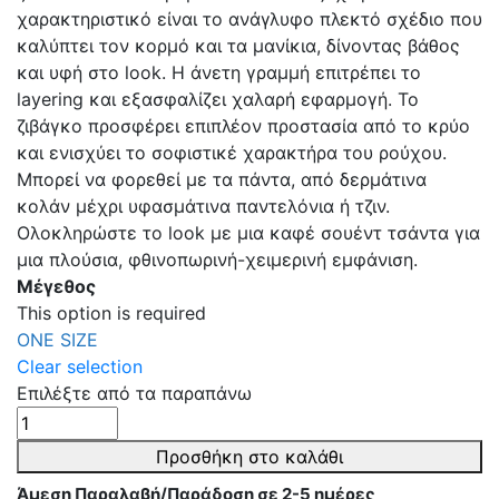
χαρακτηριστικό είναι το ανάγλυφο πλεκτό σχέδιο που
καλύπτει τον κορμό και τα μανίκια, δίνοντας βάθος
και υφή στο look. Η άνετη γραμμή επιτρέπει το
layering και εξασφαλίζει χαλαρή εφαρμογή. Το
ζιβάγκο προσφέρει επιπλέον προστασία από το κρύο
και ενισχύει το σοφιστικέ χαρακτήρα του ρούχου.
Μπορεί να φορεθεί με τα πάντα, από δερμάτινα
κολάν μέχρι υφασμάτινα παντελόνια ή τζιν.
Ολοκληρώστε το look με μια καφέ σουέντ τσάντα για
μια πλούσια, φθινοπωρινή-χειμερινή εμφάνιση.
Μέγεθος
This option is required
ONE SIZE
Clear selection
Επιλέξτε από τα παραπάνω
MΠΛΟΥΖΑ
ΠΛΕΚΤΗ
Προσθήκη στο καλάθι
ΖΙΒΑΓΚΟ
Άμεση Παραλαβή/Παράδοση σε 2-5 ημέρες