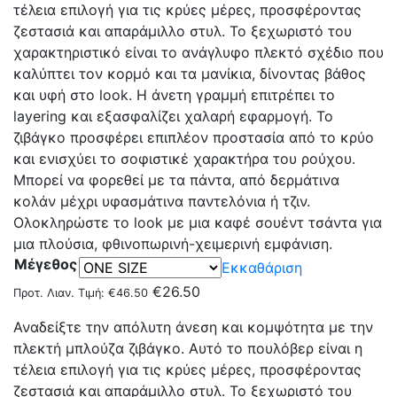
τέλεια επιλογή για τις κρύες μέρες, προσφέροντας
ζεστασιά και απαράμιλλο στυλ. Το ξεχωριστό του
χαρακτηριστικό είναι το ανάγλυφο πλεκτό σχέδιο που
καλύπτει τον κορμό και τα μανίκια, δίνοντας βάθος
και υφή στο look. Η άνετη γραμμή επιτρέπει το
layering και εξασφαλίζει χαλαρή εφαρμογή. Το
ζιβάγκο προσφέρει επιπλέον προστασία από το κρύο
και ενισχύει το σοφιστικέ χαρακτήρα του ρούχου.
Μπορεί να φορεθεί με τα πάντα, από δερμάτινα
κολάν μέχρι υφασμάτινα παντελόνια ή τζιν.
Ολοκληρώστε το look με μια καφέ σουέντ τσάντα για
μια πλούσια, φθινοπωρινή-χειμερινή εμφάνιση.
Μέγεθος
Εκκαθάριση
€
26.50
Προτ. Λιαν. Τιμή:
€
46.50
Αναδείξτε την απόλυτη άνεση και κομψότητα με την
πλεκτή μπλούζα ζιβάγκο. Αυτό το πουλόβερ είναι η
τέλεια επιλογή για τις κρύες μέρες, προσφέροντας
ζεστασιά και απαράμιλλο στυλ. Το ξεχωριστό του