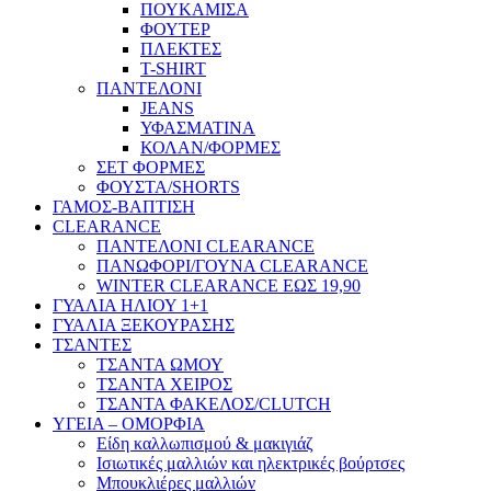
ΠΟΥΚΑΜΙΣΑ
ΦΟΥΤΕΡ
ΠΛΕΚΤΕΣ
T-SHIRT
ΠΑΝΤΕΛΟΝΙ
JEANS
ΥΦΑΣΜΑΤΙΝΑ
ΚΟΛΑΝ/ΦΟΡΜΕΣ
ΣΕΤ ΦΟΡΜΕΣ
ΦΟΥΣΤΑ/SHORTS
ΓΑΜΟΣ-ΒΑΠΤΙΣΗ
CLEARANCE
ΠΑΝΤΕΛΟΝΙ CLEARANCE
ΠΑΝΩΦΟΡΙ/ΓΟΥΝΑ CLEARANCE
WINTER CLEARANCE ΕΩΣ 19,90
ΓΥΑΛΙΑ ΗΛΙΟΥ 1+1
ΓΥΑΛΙΑ ΞΕΚΟΥΡΑΣΗΣ
ΤΣΑΝΤΕΣ
ΤΣΑΝΤΑ ΩΜΟΥ
ΤΣΑΝΤΑ ΧΕΙΡΟΣ
ΤΣΑΝΤΑ ΦΑΚΕΛΟΣ/CLUTCH
ΥΓΕΙΑ – ΟΜΟΡΦΙΑ
Είδη καλλωπισμού & μακιγιάζ
Ισιωτικές μαλλιών και ηλεκτρικές βούρτσες
Μπουκλιέρες μαλλιών