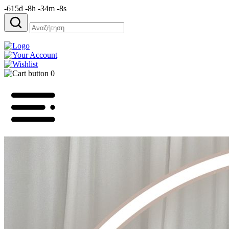
-615d -8h -34m -8s
Αναζήτηση
για:
0