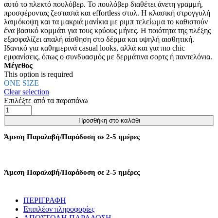
αυτό το πλεκτό πουλόβερ. Το πουλόβερ διαθέτει άνετη γραμμή,
επιλογές
προσφέροντας ζεστασιά και effortless στυλ. Η κλασική στρογγυλή
μπορούν
λαιμόκοψη και τα μακριά μανίκια με ριμπ τελείωμα το καθιστούν
να
ένα βασικό κομμάτι για τους κρύους μήνες. Η ποιότητα της πλέξης
επιλεγούν
εξασφαλίζει απαλή αίσθηση στο δέρμα και υψηλή αισθητική.
στη
Ιδανικό για καθημερινά casual looks, αλλά και για πιο chic
σελίδα
εμφανίσεις, όπως ο συνδυασμός με δερμάτινα σορτς ή παντελόνια.
του
Μέγεθος
προϊόντος
This option is required
ONE SIZE
Clear selection
Επιλέξτε από τα παραπάνω
MΠΛΟΥΖΑ
ΠΛΕΚΤΗ
Προσθήκη στο καλάθι
ΣΕ
ΑΝΕΤΗ
Άμεση Παραλαβή/Παράδοση σε 2-5 ημέρες
ΓΡΑΜΜΗ
-
ΕΚΡΟΥ
ποσότητα
Άμεση Παραλαβή/Παράδοση σε 2-5 ημέρες
ΠΕΡΙΓΡΑΦΗ
Επιπλέον πληροφορίες
ΑΠΟΣΤΟΛΗ ΠΑΡΑΔΟΣΗ