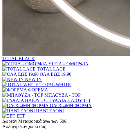
TOTAL BLACK
ΥΓΕΙΑ – ΟΜΟΡΦΙΑ
TOTAL LACE
ΟΛΑ ΕΩΣ 19,90
NEW IN
TOTAL WHITE
ΦΟΡΕΜΑ
ΜΠΛΟΥΖΑ - TOP
ΓΥΑΛΙΑ ΗΛΙΟΥ 1+1
ΟΛΟΣΩΜΗ ΦΟΡΜΑ
ΠΑΝΤΕΛΟΝΙ
ΣΕΤ
Δωρεάν Μεταφορικά άνω των 50€
Αλλαγή στον χώρο σας