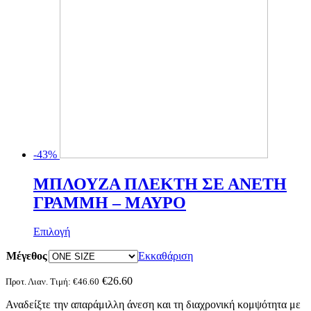
του
προϊόντος
-43%
MΠΛΟΥΖΑ ΠΛΕΚΤΗ ΣΕ ΑΝΕΤΗ
ΓΡΑΜΜΗ – ΜΑΥΡΟ
Αυτό
Επιλογή
το
Μέγεθος
προϊόν
Εκκαθάριση
έχει
πολλαπλές
€
26.60
Προτ. Λιαν. Τιμή:
€
46.60
παραλλαγές.
Αναδείξτε την απαράμιλλη άνεση και τη διαχρονική κομψότητα με
Οι