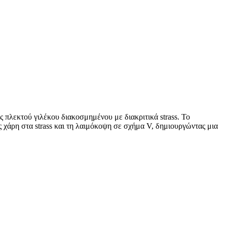
πλεκτού γιλέκου διακοσμημένου με διακριτικά strass. Το
ς χάρη στα strass και τη λαιμόκοψη σε σχήμα V, δημιουργώντας μια