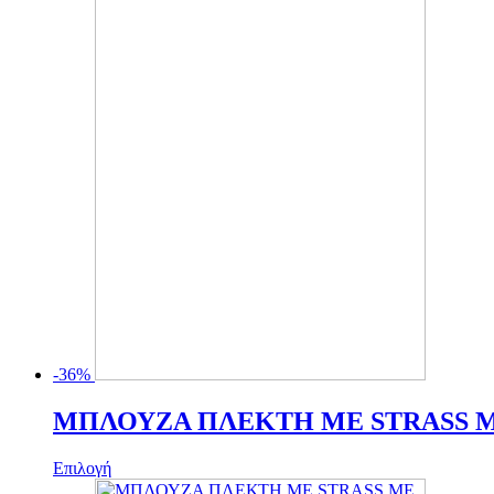
-36%
MΠΛΟΥΖΑ ΠΛΕΚΤΗ ΜΕ STRASS 
Αυτό
Επιλογή
το