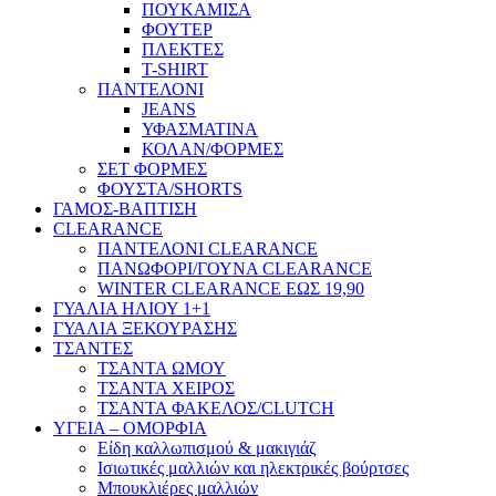
ΠΟΥΚΑΜΙΣΑ
ΦΟΥΤΕΡ
ΠΛΕΚΤΕΣ
T-SHIRT
ΠΑΝΤΕΛΟΝΙ
JEANS
ΥΦΑΣΜΑΤΙΝΑ
ΚΟΛΑΝ/ΦΟΡΜΕΣ
ΣΕΤ ΦΟΡΜΕΣ
ΦΟΥΣΤΑ/SHORTS
ΓΑΜΟΣ-ΒΑΠΤΙΣΗ
CLEARANCE
ΠΑΝΤΕΛΟΝΙ CLEARANCE
ΠΑΝΩΦΟΡΙ/ΓΟΥΝΑ CLEARANCE
WINTER CLEARANCE ΕΩΣ 19,90
ΓΥΑΛΙΑ ΗΛΙΟΥ 1+1
ΓΥΑΛΙΑ ΞΕΚΟΥΡΑΣΗΣ
ΤΣΑΝΤΕΣ
ΤΣΑΝΤΑ ΩΜΟΥ
ΤΣΑΝΤΑ ΧΕΙΡΟΣ
ΤΣΑΝΤΑ ΦΑΚΕΛΟΣ/CLUTCH
ΥΓΕΙΑ – ΟΜΟΡΦΙΑ
Είδη καλλωπισμού & μακιγιάζ
Ισιωτικές μαλλιών και ηλεκτρικές βούρτσες
Μπουκλιέρες μαλλιών