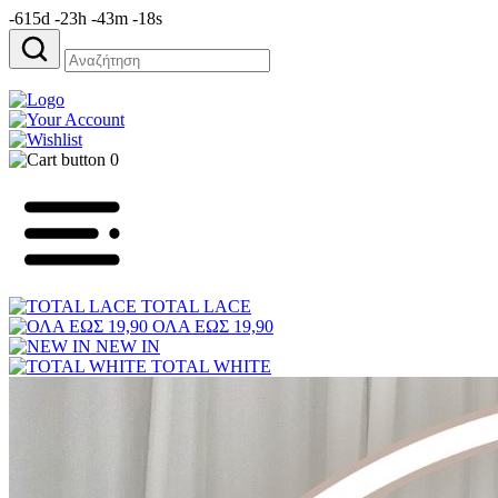
-615d -23h -43m -18s
Αναζήτηση
για:
0
TOTAL LACE
ΟΛΑ ΕΩΣ 19,90
NEW IN
TOTAL WHITE