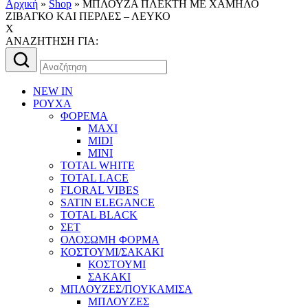
Αρχική
»
Shop
»
MΠΛΟΥΖΑ ΠΛΕΚΤΗ ΜΕ ΧΑΜΗΛΟ
ΖΙΒΑΓΚΟ ΚΑΙ ΠΕΡΛΕΣ – ΛΕΥΚΟ
X
AΝΑΖΗΤΗΣΗ ΓΙΑ:
Αναζήτηση
για:
NEW IN
ΡΟΥΧΑ
ΦΟΡΕΜΑ
MAXI
MIDI
MINI
TOTAL WHITE
TOTAL LACE
FLORAL VIBES
SATIN ELEGANCE
TOTAL BLACK
ΣΕΤ
ΟΛΟΣΩΜΗ ΦΟΡΜΑ
ΚΟΣΤΟΥΜΙ/ΣΑΚΑΚΙ
ΚΟΣΤΟΥΜΙ
ΣΑΚΑΚΙ
ΜΠΛΟΥΖΕΣ/ΠΟΥΚΑΜΙΣΑ
ΜΠΛΟΥΖΕΣ