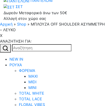
ΠΑΝΤΕΛΟΝΙ
ΣΕΤ
Δωρεάν Μεταφορικά άνω των 50€
Αλλαγή στον χώρο σας
Αρχική
»
Shop
»
ΜΠΛΟΥΖΑ OFF SHOULDER ΑΣΥΜΜΕΤΡΗ
– ΛΕΥΚΟ
X
AΝΑΖΗΤΗΣΗ ΓΙΑ:
Αναζήτηση
για:
NEW IN
ΡΟΥΧΑ
ΦΟΡΕΜΑ
MAXI
MIDI
MINI
TOTAL WHITE
TOTAL LACE
FLORAL VIBES