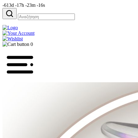
-613d -17h -23m -16s
Αναζήτηση
για:
0