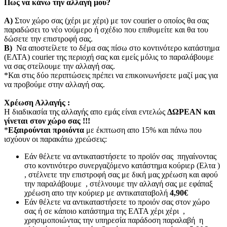
Πως να κάνω την αλλαγή μου?
Α)
Στον χώρο σας (χέρι με χέρι) με τον courier o οποίος θα σας
παραδώσει το νέο νούμερο ή σχέδιο που επιθυμείτε και θα του
δώσετε την επιστροφή σας.
Β)
Να αποστείλετε το δέμα σας πίσω στο κοντινότερο κατάστημα
(ΕΛΤΑ) courier της περιοχή σας και εμείς μόλις το παραλάβουμε
να σας στείλουμε την αλλαγή σας.
*Και στις δύο περιπτώσεις πρέπει να επικοινωνήσετε μαζί μας για
να προβούμε στην αλλαγή σας.
Χρέωση Αλλαγής :
Η διαδικασία της αλλαγής απο εμάς είναι εντελώς
ΔΩΡΕΑΝ και
γίνεται στον χώρο σας !!!
*
Εξαιρούνται προιόντα
με έκπτωση απο 15% και πάνω που
ισχύουν οι παρακάτω χρεώσεις:
Εάν θέλετε να αντικαταστήσετε το προϊόν σας πηγαίνοντας
στο κοντινότερο συνεργαζόμενο κατάστημα κούριερ (Ελτα )
, στέλνετε την επιστροφή σας με δική μας χρέωση και αφού
την παραλάβουμε , στέλνουμε την αλλαγή σας με εφάπαξ
χρέωση απο την κούριερ με αντικαταταβολή
4,90€
Εάν θέλετε να αντικαταστήσετε το προιόν σας στον χώρο
σας ή σε κάποιο κατάστημα της ΕΛΤΑ χέρι χέρι ,
χρησιμοποιώντας την υπηρεσία παράδοση παραλαβή η