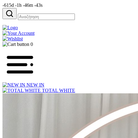
-615d -1h -46m -43s
Αναζήτηση
για:
0
NEW IN
TOTAL WHITE