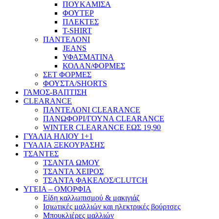
ΠΟΥΚΑΜΙΣΑ
ΦΟΥΤΕΡ
ΠΛΕΚΤΕΣ
T-SHIRT
ΠΑΝΤΕΛΟΝΙ
JEANS
ΥΦΑΣΜΑΤΙΝΑ
ΚΟΛΑΝ/ΦΟΡΜΕΣ
ΣΕΤ ΦΟΡΜΕΣ
ΦΟΥΣΤΑ/SHORTS
ΓΑΜΟΣ-ΒΑΠΤΙΣΗ
CLEARANCE
ΠΑΝΤΕΛΟΝΙ CLEARANCE
ΠΑΝΩΦΟΡΙ/ΓΟΥΝΑ CLEARANCE
WINTER CLEARANCE ΕΩΣ 19,90
ΓΥΑΛΙΑ ΗΛΙΟΥ 1+1
ΓΥΑΛΙΑ ΞΕΚΟΥΡΑΣΗΣ
ΤΣΑΝΤΕΣ
ΤΣΑΝΤΑ ΩΜΟΥ
ΤΣΑΝΤΑ ΧΕΙΡΟΣ
ΤΣΑΝΤΑ ΦΑΚΕΛΟΣ/CLUTCH
ΥΓΕΙΑ – ΟΜΟΡΦΙΑ
Είδη καλλωπισμού & μακιγιάζ
Ισιωτικές μαλλιών και ηλεκτρικές βούρτσες
Μπουκλιέρες μαλλιών