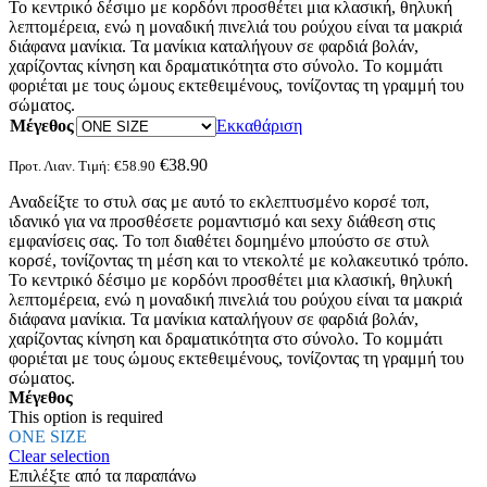
Το κεντρικό δέσιμο με κορδόνι προσθέτει μια κλασική, θηλυκή
λεπτομέρεια, ενώ η μοναδική πινελιά του ρούχου είναι τα μακριά
διάφανα μανίκια. Τα μανίκια καταλήγουν σε φαρδιά βολάν,
χαρίζοντας κίνηση και δραματικότητα στο σύνολο. Το κομμάτι
φοριέται με τους ώμους εκτεθειμένους, τονίζοντας τη γραμμή του
σώματος.
Μέγεθος
Εκκαθάριση
€
38.90
Προτ. Λιαν. Τιμή:
€
58.90
Αναδείξτε το στυλ σας με αυτό το εκλεπτυσμένο κορσέ τοπ,
ιδανικό για να προσθέσετε ρομαντισμό και sexy διάθεση στις
εμφανίσεις σας. Το τοπ διαθέτει δομημένο μπούστο σε στυλ
κορσέ, τονίζοντας τη μέση και το ντεκολτέ με κολακευτικό τρόπο.
Το κεντρικό δέσιμο με κορδόνι προσθέτει μια κλασική, θηλυκή
λεπτομέρεια, ενώ η μοναδική πινελιά του ρούχου είναι τα μακριά
διάφανα μανίκια. Τα μανίκια καταλήγουν σε φαρδιά βολάν,
χαρίζοντας κίνηση και δραματικότητα στο σύνολο. Το κομμάτι
φοριέται με τους ώμους εκτεθειμένους, τονίζοντας τη γραμμή του
σώματος.
Μέγεθος
This option is required
ONE SIZE
Clear selection
Επιλέξτε από τα παραπάνω