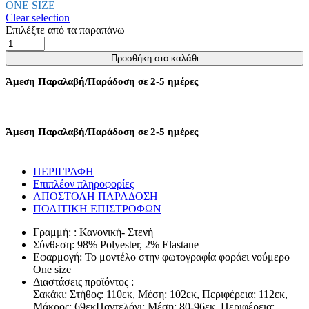
ONE SIZE
Clear selection
Επιλέξτε από τα παραπάνω
ΚΟΣΤΟΥΜΙ
ΣΑΚΑΚΙ
Προσθήκη στο καλάθι
ΚΑΙ
ΠΑΝΤΕΛΟΝΙ
Άμεση Παραλαβή/Παράδοση σε 2-5 ημέρες
ΚΑΜΠΑΝΑ
-
ΜΠΕΖ
ποσότητα
Άμεση Παραλαβή/Παράδοση σε 2-5 ημέρες
ΠΕΡΙΓΡΑΦΗ
Επιπλέον πληροφορίες
ΑΠΟΣΤΟΛΗ ΠΑΡΑΔΟΣΗ
ΠΟΛΙΤΙΚΗ ΕΠΙΣΤΡΟΦΩΝ
Γραμμή: : Κανονική- Στενή
Σύνθεση: 98% Polyester, 2% Εlastane
Εφαρμογή: Το μοντέλο στην φωτογραφία φοράει νούμερο
One size
Διαστάσεις προϊόντος :
Σακάκι: Στήθος: 110εκ, Μέση: 102εκ, Περιφέρεια: 112εκ,
Μάκρος: 69εκΠαντελόνι: Μέση: 80-96εκ, Περιφέρεια: