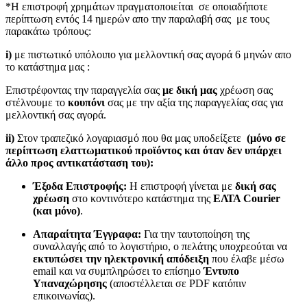
*Η επιστροφή χρημάτων πραγματοποιείται σε οποιαδήποτε
περίπτωση εντός 14 ημερών απο την παραλαβή σας με τους
παρακάτω τρόπους:
i)
με πιστωτικό υπόλοιπο για μελλοντική σας αγορά 6 μηνών απο
το κατάστημα μας :
Επιστρέφοντας την παραγγελία σας
με δική μας
χρέωση σας
στέλνουμε το
κουπόνι
σας με την αξία της παραγγελίας σας για
μελλοντική σας αγορά.
ii)
Στον τραπεζικό λογαριασμό που θα μας υποδείξετε
(μόνο σε
περίπτωση ελαττωματικού προϊόντος και όταν δεν υπάρχει
άλλο προς αντικατάσταση του):
Έξοδα Επιστροφής:
Η επιστροφή γίνεται με
δική σας
χρέωση
στο κοντινότερο κατάστημα της
ΕΛΤΑ Courier
(και μόνο)
.
Απαραίτητα Έγγραφα:
Για την ταυτοποίηση της
συναλλαγής από το λογιστήριο, ο πελάτης υποχρεούται να
εκτυπώσει την ηλεκτρονική απόδειξη
που έλαβε μέσω
email και να συμπληρώσει το επίσημο
Έντυπο
Υπαναχώρησης
(αποστέλλεται σε PDF κατόπιν
επικοινωνίας).