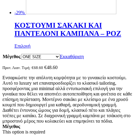
-29%
ΚΟΣΤΟΥΜΙ ΣΑΚΑΚΙ ΚΑΙ
ΠΑΝΤΕΛΟΝΙ ΚΑΜΠΑΝΑ – ΡΟΖ
Αυτό
Επιλογή
το
Μέγεθος
προϊόν
Εκκαθάριση
έχει
πολλαπλές
€
48.60
Προτ. Λιαν. Τιμή:
€
68.60
παραλλαγές.
Ενσαρκώστε την απόλυτη κομψότητα με το γυναικείο κοστούμι.
Οι
Αυτό το luxury set επαναπροσδιορίζει το κλασικό tailoring,
επιλογές
προσφέροντας μια minimal αλλά εντυπωσιακή επιλογή για την
μπορούν
γυναίκα που θέλει να αποπνέει αυτοπεποίθηση και φινέτσα σε κάθε
να
επίσημη περίσταση. Μοντέρνο σακάκι με κλείσιμο με ένα χρυσό
επιλεγούν
κουμπί που δημιουργεί μια καθαρή, αεροδυναμική γραμμή.
στη
Διαθέτει έντονους ώμους για δομή, κλασικό πέτο και πλάγιες
σελίδα
τσέπες με καπάκι. Σε διαχρονική γραμμή καμπάνα με τσάκιση στο
του
μπροστινό μέρος που κολακεύει και επιμηκύνει τα πόδια.
προϊόντος
Μέγεθος
This option is required