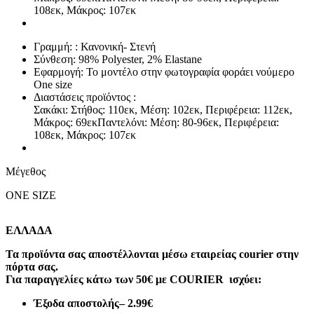
108εκ, Μάκρος: 107εκ
Γραμμή: : Κανονική- Στενή
Σύνθεση: 98% Polyester, 2% Εlastane
Εφαρμογή: Το μοντέλο στην φωτογραφία φοράει νούμερο
One size
Διαστάσεις προϊόντος :
Σακάκι: Στήθος: 110εκ, Μέση: 102εκ, Περιφέρεια: 112εκ,
Μάκρος: 69εκΠαντελόνι: Μέση: 80-96εκ, Περιφέρεια:
108εκ, Μάκρος: 107εκ
Μέγεθος
ONE SIZE
ΕΛΛΑΔΑ
Τα προϊόντα σας αποστέλλονται μέσω εταιρείας courier στην
πόρτα σας.
Για παραγγελίες κάτω των 50€ με COURIER ισχύει:
Έξοδα αποστολής
– 2.99€