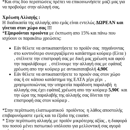
*Και στις δύο περιπτώσεις πρέπει να επικοινωνήσετε μαζί μας για
να προβούμε στην αλλαγή σας.
Χρέωση Αλλαγής :
Η διαδικασία της αλλαγής απο εμάς είναι εντελώς
ΔΩΡΕΑΝ και
γίνεται στον χώρο σας !!!
*
Εξαιρούνται προιόντα
με έκπτωση απο 15% και πάνω που
ισχύουν οι παρακάτω χρεώσεις:
Εάν θέλετε να αντικαταστήσετε το προϊόν σας πηγαίνοντας
στο κοντινότερο συνεργαζόμενο κατάστημα κούριερ (Ελτα )
, στέλνετε την επιστροφή σας με δική μας χρέωση και αφού
την παραλάβουμε , στέλνουμε την αλλαγή σας με εφάπαξ
χρέωση απο την κούριερ με αντικαταταβολή
4,90€
Εάν θέλετε να αντικαταστήσετε το προιόν σας στον χώρο
σας ή σε κάποιο κατάστημα της ΕΛΤΑ χέρι χέρι ,
χρησιμοποιώντας την υπηρεσία παράδοση παραλαβή η
αλλαγής σας έχει εφάπαξ χρέωση απο την κούριερ
5,90€
και
την ώρα της παραλαβής της αλλαγής σας δίνεται την
επιστροφή σας στον κούριερ .
*Στην περίπτωση ελαττωματικού προϊόντος η λάθος αποστολής
επιβαρυνόμαστε εμείς και τα έξοδα της courier.
* Στην περίπτωση αλλαγής με προϊόν μικρότερης αξίας , η διαφορά
του ποσού μένει πιστωτικό υπόλοιπο για μελλοντική σας αγορά