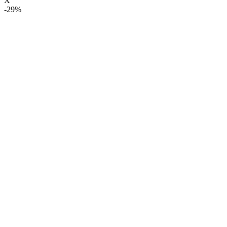
X
-29%