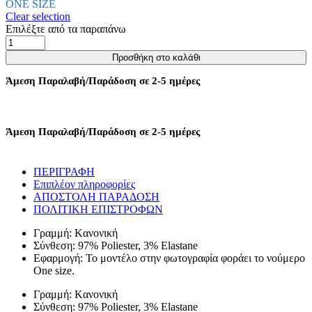
ONE SIZE
Clear selection
Επιλέξτε από τα παραπάνω
ΚΟΛΑΝ
ΠΑΝΤΕΛΟΝΙ
Προσθήκη στο καλάθι
ΨΗΛΟΜΕΣΟ
STIRRUP
Άμεση Παραλαβή/Παράδοση σε 2-5 ημέρες
-
ΡΟΖ
ποσότητα
Άμεση Παραλαβή/Παράδοση σε 2-5 ημέρες
ΠΕΡΙΓΡΑΦΗ
Επιπλέον πληροφορίες
ΑΠΟΣΤΟΛΗ ΠΑΡΑΔΟΣΗ
ΠΟΛΙΤΙΚΗ ΕΠΙΣΤΡΟΦΩΝ
Γραμμή: Kανονική
Σύνθεση: 97% Poliester, 3% Elastane
Εφαρμογή: Το μοντέλο στην φωτογραφία φοράει το νούμερο
One size.
Γραμμή: Kανονική
Σύνθεση: 97% Poliester, 3% Elastane