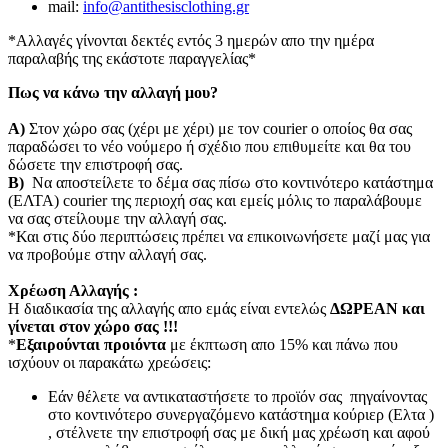
mail:
info@antithesisclothing.gr
*Αλλαγές γίνονται δεκτές εντός 3 ημερών απο την ημέρα
παραλαβής της εκάστοτε παραγγελίας*
Πως να κάνω την αλλαγή μου?
Α)
Στον χώρο σας (χέρι με χέρι) με τον courier o οποίος θα σας
παραδώσει το νέο νούμερο ή σχέδιο που επιθυμείτε και θα του
δώσετε την επιστροφή σας.
Β)
Να αποστείλετε το δέμα σας πίσω στο κοντινότερο κατάστημα
(ΕΛΤΑ) courier της περιοχή σας και εμείς μόλις το παραλάβουμε
να σας στείλουμε την αλλαγή σας.
*Και στις δύο περιπτώσεις πρέπει να επικοινωνήσετε μαζί μας για
να προβούμε στην αλλαγή σας.
Χρέωση Αλλαγής :
Η διαδικασία της αλλαγής απο εμάς είναι εντελώς
ΔΩΡΕΑΝ και
γίνεται στον χώρο σας !!!
*
Εξαιρούνται προιόντα
με έκπτωση απο 15% και πάνω που
ισχύουν οι παρακάτω χρεώσεις:
Εάν θέλετε να αντικαταστήσετε το προϊόν σας πηγαίνοντας
στο κοντινότερο συνεργαζόμενο κατάστημα κούριερ (Ελτα )
, στέλνετε την επιστροφή σας με δική μας χρέωση και αφού