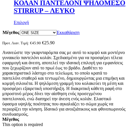
ΚΟΛΑΝ ΠΑΝΤΕΛΟΝΙ ΨΗΛΟΜΕΣΟ
STIRRUP – ΛΕΥΚΟ
Αυτό
Επιλογή
το
Μέγεθος
προϊόν
Εκκαθάριση
έχει
πολλαπλές
€
25.90
Προτ. Λιαν. Τιμή:
€
45.90
παραλλαγές.
Ανανεώστε την γκαρνταρόμπα σας με αυτό το κομψό και μοντέρνο
Οι
γυναικείο παντελόνι κολάν. Σχεδιασμένο για να προσφέρει τέλεια
επιλογές
εφαρμογή και άνεση, αποτελεί την ιδανική επιλογή για εμφανίσεις
μπορούν
που ξεχωρίζουν από το πρωί έως το βράδυ. Διαθέτει το
να
χαρακτηριστικό λάστιχο στο τελείωμα, το οποίο κρατά το
επιλεγούν
παντελόνι σταθερό και τεντωμένο, δημιουργώντας μια επιμήκη και
στη
κομψή σιλουέτα. Η ψηλόμεση γραμμή του κολακεύει τη μέση και
σελίδα
προσφέρει εξαιρετική υποστήριξη. Η διακριτική κάθετη ραφή στο
του
μπροστινό μέρος δίνει την αίσθηση ενός προσεγμένου
προϊόντος
παντελονιού, ενώ διατηρεί την άνεση ενός κολάν. Ελαστικό
ύφασμα υψηλής ποιότητας που αγκαλιάζει το σώμα χωρίς να
περιορίζει την κίνηση. Ιδανικό για ανοιξιάτικους και φθινοπωρινούς
συνδυασμούς.
Μέγεθος
This option is required