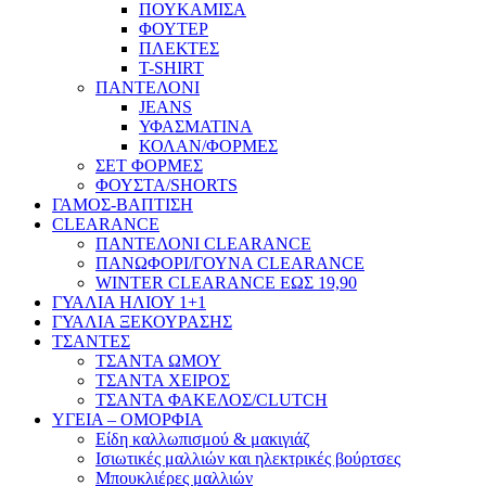
ΠΟΥΚΑΜΙΣΑ
ΦΟΥΤΕΡ
ΠΛΕΚΤΕΣ
T-SHIRT
ΠΑΝΤΕΛΟΝΙ
JEANS
ΥΦΑΣΜΑΤΙΝΑ
ΚΟΛΑΝ/ΦΟΡΜΕΣ
ΣΕΤ ΦΟΡΜΕΣ
ΦΟΥΣΤΑ/SHORTS
ΓΑΜΟΣ-ΒΑΠΤΙΣΗ
CLEARANCE
ΠΑΝΤΕΛΟΝΙ CLEARANCE
ΠΑΝΩΦΟΡΙ/ΓΟΥΝΑ CLEARANCE
WINTER CLEARANCE ΕΩΣ 19,90
ΓΥΑΛΙΑ ΗΛΙΟΥ 1+1
ΓΥΑΛΙΑ ΞΕΚΟΥΡΑΣΗΣ
ΤΣΑΝΤΕΣ
ΤΣΑΝΤΑ ΩΜΟΥ
ΤΣΑΝΤΑ ΧΕΙΡΟΣ
ΤΣΑΝΤΑ ΦΑΚΕΛΟΣ/CLUTCH
ΥΓΕΙΑ – ΟΜΟΡΦΙΑ
Είδη καλλωπισμού & μακιγιάζ
Ισιωτικές μαλλιών και ηλεκτρικές βούρτσες
Μπουκλιέρες μαλλιών