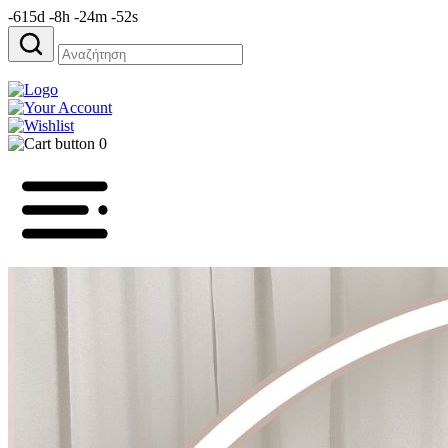
-615d -8h -24m -52s
Αναζήτηση
για:
0