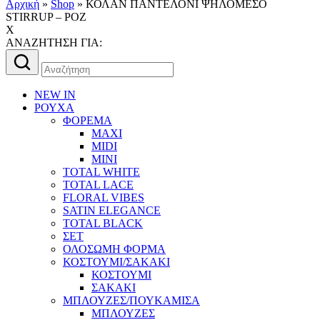
Αρχική
»
Shop
»
ΚΟΛΑΝ ΠΑΝΤΕΛΟΝΙ ΨΗΛΟΜΕΣΟ
STIRRUP – ΡΟΖ
X
AΝΑΖΗΤΗΣΗ ΓΙΑ:
Αναζήτηση
για:
NEW IN
ΡΟΥΧΑ
ΦΟΡΕΜΑ
MAXI
MIDI
MINI
TOTAL WHITE
TOTAL LACE
FLORAL VIBES
SATIN ELEGANCE
TOTAL BLACK
ΣΕΤ
ΟΛΟΣΩΜΗ ΦΟΡΜΑ
ΚΟΣΤΟΥΜΙ/ΣΑΚΑΚΙ
ΚΟΣΤΟΥΜΙ
ΣΑΚΑΚΙ
ΜΠΛΟΥΖΕΣ/ΠΟΥΚΑΜΙΣΑ
ΜΠΛΟΥΖΕΣ