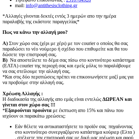
mail:
info@antithesisclothing.gr
*Αλλαγές γίνονται δεκτές εντός 3 ημερών απο την ημέρα
παραλαβής της εκάστοτε παραγγελίας*
Πως να κάνω την αλλαγή μου?
Α)
Στον χώρο σας (χέρι με χέρι) με τον courier o οποίος θα σας
παραδώσει το νέο νούμερο ή σχέδιο που επιθυμείτε και θα του
δώσετε την επιστροφή σας.
Β)
Να αποστείλετε το δέμα σας πίσω στο κοντινότερο κατάστημα
(ΕΛΤΑ) courier της περιοχή σας και εμείς μόλις το παραλάβουμε
να σας στείλουμε την αλλαγή σας.
*Και στις δύο περιπτώσεις πρέπει να επικοινωνήσετε μαζί μας για
να προβούμε στην αλλαγή σας.
Χρέωση Αλλαγής :
Η διαδικασία της αλλαγής απο εμάς είναι εντελώς
ΔΩΡΕΑΝ και
γίνεται στον χώρο σας !!!
*
Εξαιρούνται προιόντα
με έκπτωση απο 15% και πάνω που
ισχύουν οι παρακάτω χρεώσεις:
Εάν θέλετε να αντικαταστήσετε το προϊόν σας πηγαίνοντας
στο κοντινότερο συνεργαζόμενο κατάστημα κούριερ (Ελτα )
, στέλνετε την επιστροφή σας με δική μας χρέωση και αφού