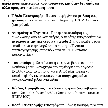
περίπτωση ελαττωματικού προϊόντος και όταν δεν υπάρχει
άλλο προς αντικατάσταση του):
Έξοδα Επιστροφής:
Η επιστροφή γίνεται με
δική σας
χρέωση
στο κοντινότερο κατάστημα της
ΕΛΤΑ Courier
(και μόνο)
.
Απαραίτητα Έγγραφα:
Για την ταυτοποίηση της
συναλλαγής από το λογιστήριο, ο πελάτης υποχρεούται να
εκτυπώσει την ηλεκτρονική απόδειξη
που έλαβε μέσω
email και να συμπληρώσει το επίσημο
Έντυπο
Υπαναχώρησης
(αποστέλλεται σε PDF κατόπιν
επικοινωνίας).
Ταυτοποίηση:
Συστήνεται η ψηφιακή βεβαίωση του
Εντύπου μέσω
Gov.gr
για την ταχύτερη επεξεργασία.
Εναλλακτικά, το Έντυπο και η Απόδειξη πρέπει να
τοποθετηθούν
εκτυπωμένα και υπογεγραμμένα
υποχρεωτικά μέσα στο δέμα
.
Κόστος Προμήθειας:
Τα έξοδα της τράπεζας επιβαρύνουν
τον πελάτη (εκτός αν διαθέτει λογαριασμό στην Τράπεζα
ΠΕΙΡΑΙΩΣ).
Ποσό Επιστροφής:
Επιστρέφεται μόνο η καθαρή αξία των