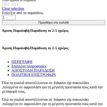
ONE SIZE
Clear selection
Επιλέξτε από τα παραπάνω
Γυαλιά
Ηλίου
Προσθήκη στο καλάθι
Zari
Με
Άμεση Παραλαβή/Παράδοση σε 2-5 ημέρες
Παραλληλόγραμμο
Σκελετό
-
Μαύρο
Άμεση Παραλαβή/Παράδοση σε 2-5 ημέρες
ποσότητα
ΠΕΡΙΓΡΑΦΗ
Επιπλέον πληροφορίες
ΑΠΟΣΤΟΛΗ ΠΑΡΑΔΟΣΗ
ΠΟΛΙΤΙΚΗ ΕΠΙΣΤΡΟΦΩΝ
Όλα τα γυαλιά αποστέλλονται σε διάφανο zip σακουλάκι
,τυλιγμένα σε αφροπλάστ για τη μέγιστη προστασία τους κατά την
μεταφορά τους.
Όλα τα γυαλιά αποστέλλονται σε διάφανο zip σακουλάκι
,τυλιγμένα σε αφροπλάστ για τη μέγιστη προστασία τους κατά την