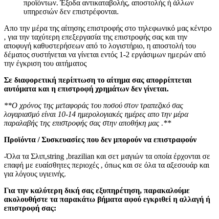
προϊόντων. Έξοδα αντικαταβολής, αποστολής ή άλλων
υπηρεσιών δεν επιστρέφονται.
Απο την μέρα της αίτησης επιστροφής στο τηλεφωνικό μας κέντρο
, για την ταχύτερη επεξεργασία της επιστροφής σας και την
αποφυγή καθυστερήσεων από το λογιστήριο, η αποστολή του
δέματος συστήνεται να γίνεται εντός 1-2 εργάσιμων ημερών από
την έγκριση του αιτήματος
Σε διαφορετική περίπτωση το αίτημα σας απορρίπτεται
αυτόματα και η επιστροφή χρημάτων δεν γίνεται.
**Ο χρόνος της μεταφοράς του ποσού στον τραπεζικό σας
λογαριασμό είναι 10-14 ημερολογιακές ημέρες απο την μέρα
παραλαβής της επιστροφής σας στην αποθήκη μας .**
Προϊόντα / Συσκευασίες που δεν μπορούν να επιστραφούν
-Όλα τα Σλιπ,string ,brazilian και σετ μαγιών τα οποία έρχονται σε
επαφή με ευαίσθητες περιοχές , όπως και σε όλα τα αξεσουάρ και
για λόγους υγιεινής.
Για την καλύτερη δική σας εξυπηρέτηση, παρακαλούμε
ακολουθήστε τα παρακάτω βήματα αφού εγκριθεί η αλλαγή ή
επιστροφή σας: