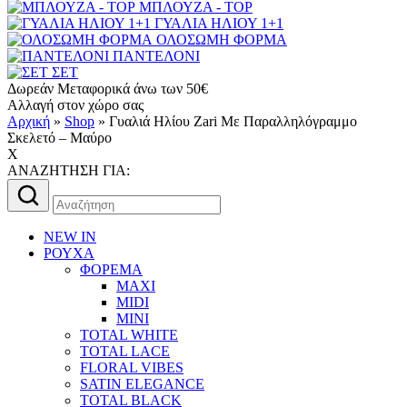
ΜΠΛΟΥΖΑ - TOP
ΓΥΑΛΙΑ ΗΛΙΟΥ 1+1
ΟΛΟΣΩΜΗ ΦΟΡΜΑ
ΠΑΝΤΕΛΟΝΙ
ΣΕΤ
Δωρεάν Μεταφορικά άνω των 50€
Αλλαγή στον χώρο σας
Αρχική
»
Shop
»
Γυαλιά Ηλίου Zari Με Παραλληλόγραμμο
Σκελετό – Μαύρο
X
AΝΑΖΗΤΗΣΗ ΓΙΑ:
Αναζήτηση
για:
NEW IN
ΡΟΥΧΑ
ΦΟΡΕΜΑ
MAXI
MIDI
MINI
TOTAL WHITE
TOTAL LACE
FLORAL VIBES
SATIN ELEGANCE
TOTAL BLACK