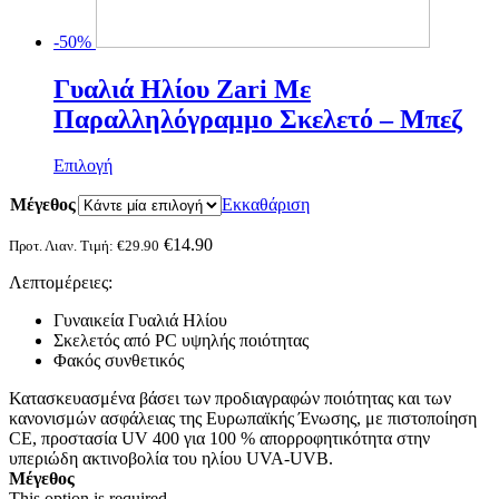
-50%
Γυαλιά Ηλίου Zari Με
Παραλληλόγραμμο Σκελετό – Mπεζ
Αυτό
Επιλογή
το
Μέγεθος
προϊόν
Εκκαθάριση
έχει
πολλαπλές
€
14.90
Προτ. Λιαν. Τιμή:
€
29.90
παραλλαγές.
Λεπτομέρειες:
Οι
επιλογές
Γυναικεία Γυαλιά Ηλίου
μπορούν
Σκελετός από PC υψηλής ποιότητας
να
Φακός συνθετικός
επιλεγούν
στη
Κατασκευασμένα βάσει των προδιαγραφών ποιότητας και των
σελίδα
κανονισμών ασφάλειας της Ευρωπαϊκής Ένωσης, με πιστοποίηση
του
CE, προστασία UV 400 για 100 % απορροφητικότητα στην
προϊόντος
υπεριώδη ακτινοβολία του ηλίου UVA-UVB.
Μέγεθος
This option is required