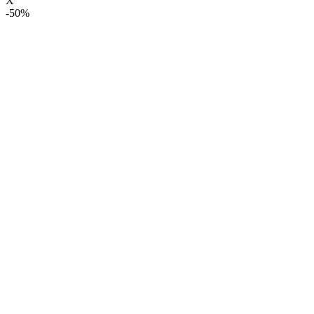
X
-50%