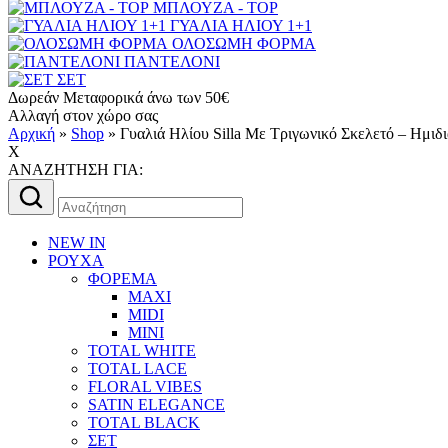
ΜΠΛΟΥΖΑ - TOP
ΓΥΑΛΙΑ ΗΛΙΟΥ 1+1
ΟΛΟΣΩΜΗ ΦΟΡΜΑ
ΠΑΝΤΕΛΟΝΙ
ΣΕΤ
Δωρεάν Μεταφορικά άνω των 50€
Αλλαγή στον χώρο σας
Αρχική
»
Shop
»
Γυαλιά Ηλίου Silla Mε Τριγωνικό Σκελετό – Ημιδ
X
AΝΑΖΗΤΗΣΗ ΓΙΑ:
Αναζήτηση
για:
NEW IN
ΡΟΥΧΑ
ΦΟΡΕΜΑ
MAXI
MIDI
MINI
TOTAL WHITE
TOTAL LACE
FLORAL VIBES
SATIN ELEGANCE
TOTAL BLACK
ΣΕΤ