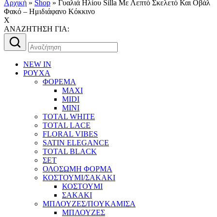
Αρχική
»
Shop
»
Γυαλιά Ηλίου Silla Με Λεπτό Σκελετό Και Oβάλ
Φακό – Hμιδιάφανο Κόκκινο
X
AΝΑΖΗΤΗΣΗ ΓΙΑ:
Αναζήτηση
για:
NEW IN
ΡΟΥΧΑ
ΦΟΡΕΜΑ
MAXI
MIDI
MINI
TOTAL WHITE
TOTAL LACE
FLORAL VIBES
SATIN ELEGANCE
TOTAL BLACK
ΣΕΤ
ΟΛΟΣΩΜΗ ΦΟΡΜΑ
ΚΟΣΤΟΥΜΙ/ΣΑΚΑΚΙ
ΚΟΣΤΟΥΜΙ
ΣΑΚΑΚΙ
ΜΠΛΟΥΖΕΣ/ΠΟΥΚΑΜΙΣΑ
ΜΠΛΟΥΖΕΣ