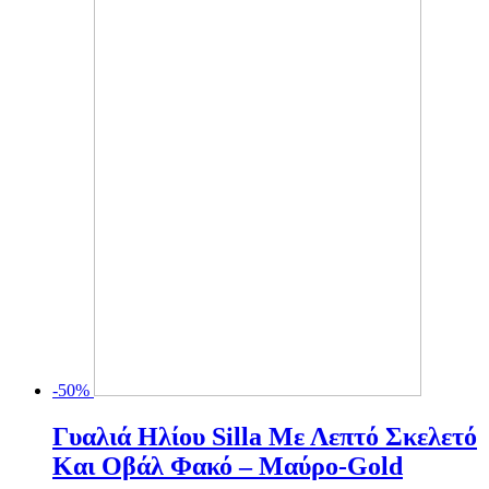
Οι
επιλογές
μπορούν
να
επιλεγούν
στη
σελίδα
του
προϊόντος
-50%
Γυαλιά Ηλίου Silla Με Λεπτό Σκελετό
Και Oβάλ Φακό – Μαύρο-Gold