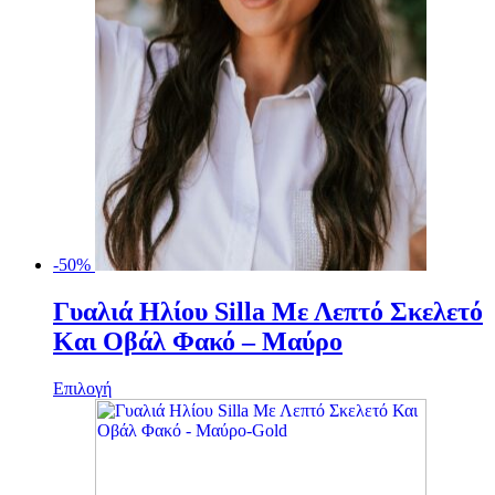
-50%
Γυαλιά Ηλίου Silla Με Λεπτό Σκελετό
Και Oβάλ Φακό – Μαύρο
Αυτό
Επιλογή
το
προϊόν
έχει
πολλαπλές
παραλλαγές.