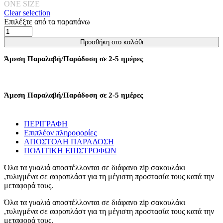
ONE SIZE
Clear selection
Επιλέξτε από τα παραπάνω
Γυαλιά
Ηλίου
Προσθήκη στο καλάθι
Silla
Με
Άμεση Παραλαβή/Παράδοση σε 2-5 ημέρες
Λεπτό
Σκελετό
Και
Oβάλ
Άμεση Παραλαβή/Παράδοση σε 2-5 ημέρες
Φακό
-
Hμιδιάφανο
ΠΕΡΙΓΡΑΦΗ
Κόκκινο
Επιπλέον πληροφορίες
ποσότητα
ΑΠΟΣΤΟΛΗ ΠΑΡΑΔΟΣΗ
ΠΟΛΙΤΙΚΗ ΕΠΙΣΤΡΟΦΩΝ
Όλα τα γυαλιά αποστέλλονται σε διάφανο zip σακουλάκι
,τυλιγμένα σε αφροπλάστ για τη μέγιστη προστασία τους κατά την
μεταφορά τους.
Όλα τα γυαλιά αποστέλλονται σε διάφανο zip σακουλάκι
,τυλιγμένα σε αφροπλάστ για τη μέγιστη προστασία τους κατά την
μεταφορά τους.