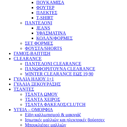
ΠΟΥΚΑΜΙΣΑ
ΦΟΥΤΕΡ
ΠΛΕΚΤΕΣ
T-SHIRT
ΠΑΝΤΕΛΟΝΙ
JEANS
ΥΦΑΣΜΑΤΙΝΑ
ΚΟΛΑΝ/ΦΟΡΜΕΣ
ΣΕΤ ΦΟΡΜΕΣ
ΦΟΥΣΤΑ/SHORTS
ΓΑΜΟΣ-ΒΑΠΤΙΣΗ
CLEARANCE
ΠΑΝΤΕΛΟΝΙ CLEARANCE
ΠΑΝΩΦΟΡΙ/ΓΟΥΝΑ CLEARANCE
WINTER CLEARANCE ΕΩΣ 19,90
ΓΥΑΛΙΑ ΗΛΙΟΥ 1+1
ΓΥΑΛΙΑ ΞΕΚΟΥΡΑΣΗΣ
ΤΣΑΝΤΕΣ
ΤΣΑΝΤΑ ΩΜΟΥ
ΤΣΑΝΤΑ ΧΕΙΡΟΣ
ΤΣΑΝΤΑ ΦΑΚΕΛΟΣ/CLUTCH
ΥΓΕΙΑ – ΟΜΟΡΦΙΑ
Είδη καλλωπισμού & μακιγιάζ
Ισιωτικές μαλλιών και ηλεκτρικές βούρτσες
Μπουκλιέρες μαλλιών