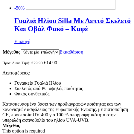
-50%
Γυαλιά Ηλίου Silla Με Λεπτό Σκελετό
Και Oβάλ Φακό – Καφέ
Αυτό
Επιλογή
το
Μέγεθος
προϊόν
Εκκαθάριση
έχει
πολλαπλές
€
14.90
Προτ. Λιαν. Τιμή:
€
29.90
παραλλαγές.
Λεπτομέρειες:
Οι
επιλογές
Γυναικεία Γυαλιά Ηλίου
μπορούν
Σκελετός από PC υψηλής ποιότητας
να
Φακός συνθετικός
επιλεγούν
στη
Κατασκευασμένα βάσει των προδιαγραφών ποιότητας και των
σελίδα
κανονισμών ασφάλειας της Ευρωπαϊκής Ένωσης, με πιστοποίηση
του
CE, προστασία UV 400 για 100 % απορροφητικότητα στην
προϊόντος
υπεριώδη ακτινοβολία του ηλίου UVA-UVB.
Μέγεθος
This option is required