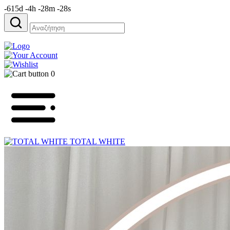
-615d -4h -28m -28s
Αναζήτηση
για:
0
TOTAL WHITE