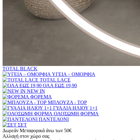
TOTAL BLACK
ΥΓΕΙΑ – ΟΜΟΡΦΙΑ
TOTAL LACE
ΟΛΑ ΕΩΣ 19,90
NEW IN
ΦΟΡΕΜΑ
ΜΠΛΟΥΖΑ - TOP
ΓΥΑΛΙΑ ΗΛΙΟΥ 1+1
ΟΛΟΣΩΜΗ ΦΟΡΜΑ
ΠΑΝΤΕΛΟΝΙ
ΣΕΤ
Δωρεάν Μεταφορικά άνω των 50€
Αλλαγή στον χώρο σας