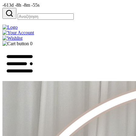
-613d -8h -8m -55s
Αναζήτηση
για:
0