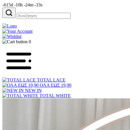
-615d -10h -24m -33s
Αναζήτηση
για:
0
TOTAL LACE
ΟΛΑ ΕΩΣ 19,90
NEW IN
TOTAL WHITE