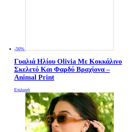
-50%
Γυαλιά Ηλίου Olivia Με Κοκκάλινο
Σκελετό Και Φαρδύ Βραχίονα –
Animal Print
Αυτό
Επιλογή
το
προϊόν
έχει
πολλαπλές
παραλλαγές.
Οι
επιλογές
μπορούν