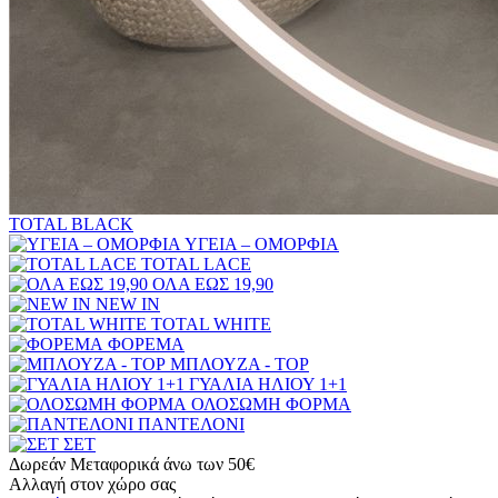
TOTAL BLACK
ΥΓΕΙΑ – ΟΜΟΡΦΙΑ
TOTAL LACE
ΟΛΑ ΕΩΣ 19,90
NEW IN
TOTAL WHITE
ΦΟΡΕΜΑ
ΜΠΛΟΥΖΑ - TOP
ΓΥΑΛΙΑ ΗΛΙΟΥ 1+1
ΟΛΟΣΩΜΗ ΦΟΡΜΑ
ΠΑΝΤΕΛΟΝΙ
ΣΕΤ
Δωρεάν Μεταφορικά άνω των 50€
Αλλαγή στον χώρο σας