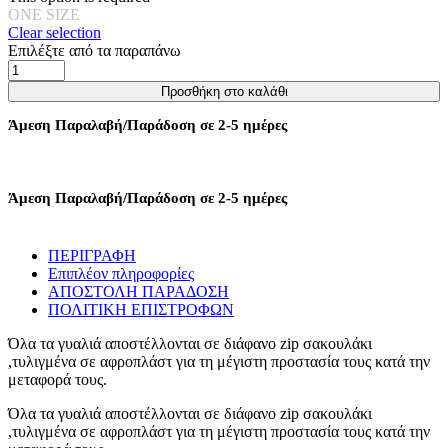
ONE SIZE
Clear selection
Επιλέξτε από τα παραπάνω
Γυαλιά
Ηλίου
Προσθήκη στο καλάθι
Olivia
Με
Άμεση Παραλαβή/Παράδοση σε 2-5 ημέρες
Κοκκάλινο
Σκελετό
Και
Φαρδύ
Άμεση Παραλαβή/Παράδοση σε 2-5 ημέρες
Βραχίονα
-
Μαύρο
ΠΕΡΙΓΡΑΦΗ
ποσότητα
Επιπλέον πληροφορίες
ΑΠΟΣΤΟΛΗ ΠΑΡΑΔΟΣΗ
ΠΟΛΙΤΙΚΗ ΕΠΙΣΤΡΟΦΩΝ
Όλα τα γυαλιά αποστέλλονται σε διάφανο zip σακουλάκι
,τυλιγμένα σε αφροπλάστ για τη μέγιστη προστασία τους κατά την
μεταφορά τους.
Όλα τα γυαλιά αποστέλλονται σε διάφανο zip σακουλάκι
,τυλιγμένα σε αφροπλάστ για τη μέγιστη προστασία τους κατά την