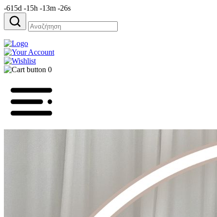
-615d -15h -13m -26s
Αναζήτηση
για:
0