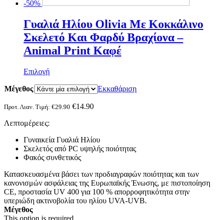
-50%
Γυαλιά Ηλίου Olivia Με Κοκκάλινο
Σκελετό Και Φαρδύ Βραχίονα –
Animal Print Καφέ
Αυτό
Επιλογή
το
Μέγεθος
προϊόν
Εκκαθάριση
έχει
πολλαπλές
€
14.90
Προτ. Λιαν. Τιμή:
€
29.90
παραλλαγές.
Λεπτομέρειες:
Οι
επιλογές
Γυναικεία Γυαλιά Ηλίου
μπορούν
Σκελετός από PC υψηλής ποιότητας
να
Φακός συνθετικός
επιλεγούν
στη
Κατασκευασμένα βάσει των προδιαγραφών ποιότητας και των
σελίδα
κανονισμών ασφάλειας της Ευρωπαϊκής Ένωσης, με πιστοποίηση
του
CE, προστασία UV 400 για 100 % απορροφητικότητα στην
προϊόντος
υπεριώδη ακτινοβολία του ηλίου UVA-UVB.
Μέγεθος
This option is required