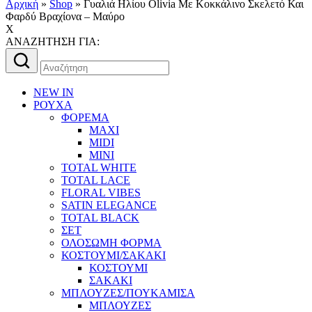
Αρχική
»
Shop
»
Γυαλιά Ηλίου Olivia Με Κοκκάλινο Σκελετό Και
Φαρδύ Βραχίονα – Μαύρο
X
AΝΑΖΗΤΗΣΗ ΓΙΑ:
Αναζήτηση
για:
NEW IN
ΡΟΥΧΑ
ΦΟΡΕΜΑ
MAXI
MIDI
MINI
TOTAL WHITE
TOTAL LACE
FLORAL VIBES
SATIN ELEGANCE
TOTAL BLACK
ΣΕΤ
ΟΛΟΣΩΜΗ ΦΟΡΜΑ
ΚΟΣΤΟΥΜΙ/ΣΑΚΑΚΙ
ΚΟΣΤΟΥΜΙ
ΣΑΚΑΚΙ
ΜΠΛΟΥΖΕΣ/ΠΟΥΚΑΜΙΣΑ
ΜΠΛΟΥΖΕΣ