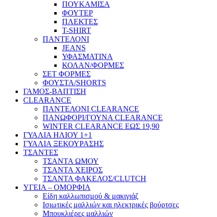
ΠΟΥΚΑΜΙΣΑ
ΦΟΥΤΕΡ
ΠΛΕΚΤΕΣ
T-SHIRT
ΠΑΝΤΕΛΟΝΙ
JEANS
ΥΦΑΣΜΑΤΙΝΑ
ΚΟΛΑΝ/ΦΟΡΜΕΣ
ΣΕΤ ΦΟΡΜΕΣ
ΦΟΥΣΤΑ/SHORTS
ΓΑΜΟΣ-ΒΑΠΤΙΣΗ
CLEARANCE
ΠΑΝΤΕΛΟΝΙ CLEARANCE
ΠΑΝΩΦΟΡΙ/ΓΟΥΝΑ CLEARANCE
WINTER CLEARANCE ΕΩΣ 19,90
ΓΥΑΛΙΑ ΗΛΙΟΥ 1+1
ΓΥΑΛΙΑ ΞΕΚΟΥΡΑΣΗΣ
ΤΣΑΝΤΕΣ
ΤΣΑΝΤΑ ΩΜΟΥ
ΤΣΑΝΤΑ ΧΕΙΡΟΣ
ΤΣΑΝΤΑ ΦΑΚΕΛΟΣ/CLUTCH
ΥΓΕΙΑ – ΟΜΟΡΦΙΑ
Είδη καλλωπισμού & μακιγιάζ
Ισιωτικές μαλλιών και ηλεκτρικές βούρτσες
Μπουκλιέρες μαλλιών