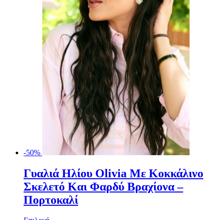
να
επιλεγούν
στη
σελίδα
του
προϊόντος
-50%
Γυαλιά Ηλίου Olivia Με Κοκκάλινο
Σκελετό Και Φαρδύ Βραχίονα –
Πορτοκαλί
Αυτό