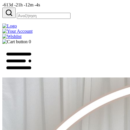
-613d -21h -12m -4s
Αναζήτηση
για:
0