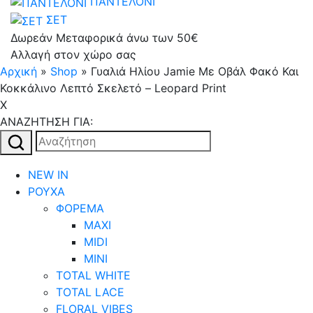
ΠΑΝΤΕΛΟΝΙ
ΣΕΤ
Δωρεάν Μεταφορικά άνω των 50€
Αλλαγή στον χώρο σας
Αρχική
»
Shop
»
Γυαλιά Ηλίου Jamie Με Οβάλ Φακό Και
Κοκκάλινο Λεπτό Σκελετό – Leopard Print
X
AΝΑΖΗΤΗΣΗ ΓΙΑ:
Αναζήτηση
για:
NEW IN
ΡΟΥΧΑ
ΦΟΡΕΜΑ
MAXI
MIDI
MINI
TOTAL WHITE
TOTAL LACE
FLORAL VIBES