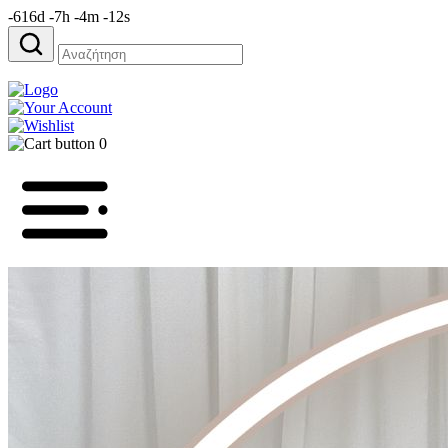
-616d -7h -4m -12s
Αναζήτηση
για:
0