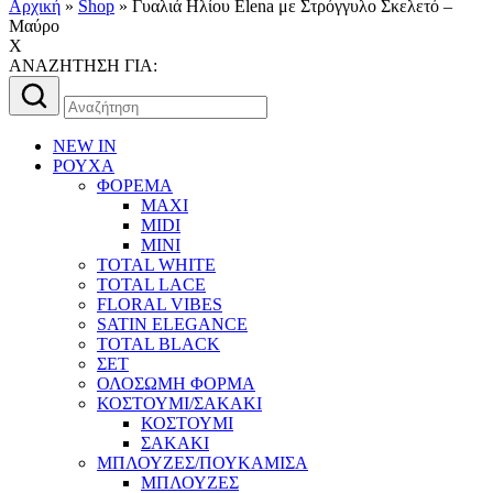
Αρχική
»
Shop
»
Γυαλιά Ηλίου Elena με Στρόγγυλο Σκελετό –
Μαύρο
X
AΝΑΖΗΤΗΣΗ ΓΙΑ:
Αναζήτηση
για:
NEW IN
ΡΟΥΧΑ
ΦΟΡΕΜΑ
MAXI
MIDI
MINI
TOTAL WHITE
TOTAL LACE
FLORAL VIBES
SATIN ELEGANCE
TOTAL BLACK
ΣΕΤ
ΟΛΟΣΩΜΗ ΦΟΡΜΑ
ΚΟΣΤΟΥΜΙ/ΣΑΚΑΚΙ
ΚΟΣΤΟΥΜΙ
ΣΑΚΑΚΙ
ΜΠΛΟΥΖΕΣ/ΠΟΥΚΑΜΙΣΑ
ΜΠΛΟΥΖΕΣ