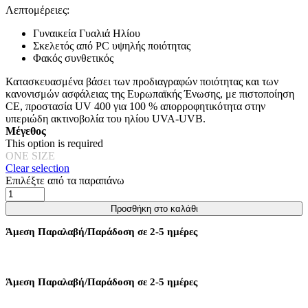
Λεπτομέρειες:
Οι
επιλογές
Γυναικεία Γυαλιά Ηλίου
μπορούν
Σκελετός από PC υψηλής ποιότητας
να
Φακός συνθετικός
επιλεγούν
στη
Κατασκευασμένα βάσει των προδιαγραφών ποιότητας και των
σελίδα
κανονισμών ασφάλειας της Ευρωπαϊκής Ένωσης, με πιστοποίηση
του
CE, προστασία UV 400 για 100 % απορροφητικότητα στην
προϊόντος
υπεριώδη ακτινοβολία του ηλίου UVA-UVB.
Μέγεθος
This option is required
ONE SIZE
Clear selection
Επιλέξτε από τα παραπάνω
Γυαλιά
Ηλίου
Προσθήκη στο καλάθι
Elena
με
Άμεση Παραλαβή/Παράδοση σε 2-5 ημέρες
Στρόγγυλο
Σκελετό
-
Μαύρο
Άμεση Παραλαβή/Παράδοση σε 2-5 ημέρες
ποσότητα