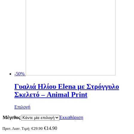
σελίδα
του
προϊόντος
-50%
Γυαλιά Ηλίου Elena με Στρόγγυλο
Σκελετό – Animal Print
Αυτό
Επιλογή
το
Μέγεθος
προϊόν
Εκκαθάριση
έχει
πολλαπλές
€
14.90
Προτ. Λιαν. Τιμή:
€
29.90
παραλλαγές.