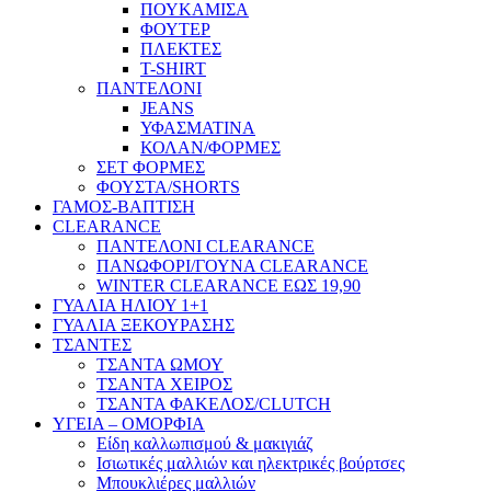
ΠΟΥΚΑΜΙΣΑ
ΦΟΥΤΕΡ
ΠΛΕΚΤΕΣ
T-SHIRT
ΠΑΝΤΕΛΟΝΙ
JEANS
ΥΦΑΣΜΑΤΙΝΑ
ΚΟΛΑΝ/ΦΟΡΜΕΣ
ΣΕΤ ΦΟΡΜΕΣ
ΦΟΥΣΤΑ/SHORTS
ΓΑΜΟΣ-ΒΑΠΤΙΣΗ
CLEARANCE
ΠΑΝΤΕΛΟΝΙ CLEARANCE
ΠΑΝΩΦΟΡΙ/ΓΟΥΝΑ CLEARANCE
WINTER CLEARANCE ΕΩΣ 19,90
ΓΥΑΛΙΑ ΗΛΙΟΥ 1+1
ΓΥΑΛΙΑ ΞΕΚΟΥΡΑΣΗΣ
ΤΣΑΝΤΕΣ
ΤΣΑΝΤΑ ΩΜΟΥ
ΤΣΑΝΤΑ ΧΕΙΡΟΣ
ΤΣΑΝΤΑ ΦΑΚΕΛΟΣ/CLUTCH
ΥΓΕΙΑ – ΟΜΟΡΦΙΑ
Είδη καλλωπισμού & μακιγιάζ
Ισιωτικές μαλλιών και ηλεκτρικές βούρτσες
Μπουκλιέρες μαλλιών