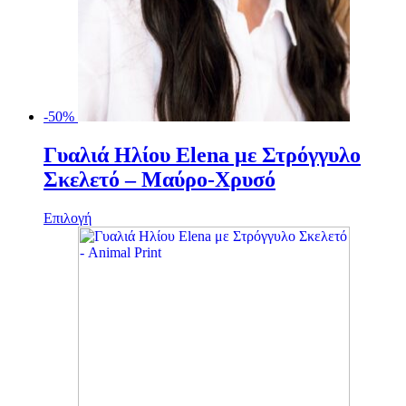
-50%
Γυαλιά Ηλίου Elena με Στρόγγυλο
Σκελετό – Μαύρο-Χρυσό
Αυτό
Επιλογή
το
προϊόν
έχει
πολλαπλές
παραλλαγές.
Οι
επιλογές
μπορούν
να
επιλεγούν
στη